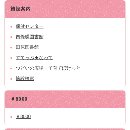
施設案内
保健センター
四條畷図書館
田原図書館
すてっぷ★なわて
つどいの広場・子育てぽけっと
施設検索
＃8000
＃8000