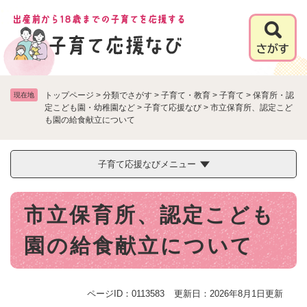
ペ
メニューを飛ばして本文へ
ー
ジ
の
先
頭
で
トップページ
>
分類でさがす
>
子育て・教育
>
子育て
>
保育所・認
現在地
す
定こども園・幼稚園など
>
子育て応援なび
>
市立保育所、認定こど
も園の給食献立について
。
子育て応援なびメニュー
本
市立保育所、認定こども
文
園の給食献立について
ページID：0113583
更新日：2026年8月1日更新