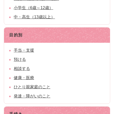
小学生（6歳～12歳）
中・高生（13歳以上）
目的別
手当・支援
預ける
相談する
健康・医療
ひとり親家庭のこと
発達・障がいのこと