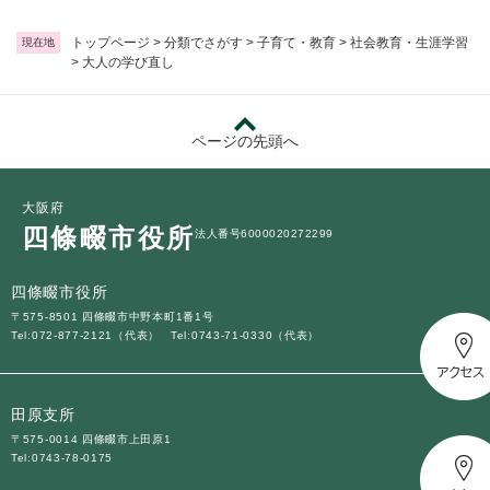
トップページ
>
分類でさがす
>
子育て・教育
>
社会教育・生涯学習
現在地
>
大人の学び直し
ページの先頭へ
大阪府
四條畷市役所
法人番号6000020272299
四條畷市役所
〒575-8501 四條畷市中野本町1番1号
Tel:072-877-2121（代表）
Tel:0743-71-0330（代表）
田原支所
〒575-0014 四條畷市上田原1
Tel:0743-78-0175