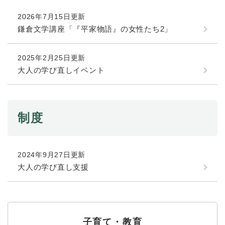
続
マイナンバー
き
2026年7月15日更新
の
税金
鎌倉文学講座「『平家物語』の女性たち2」
メ
ニ
ごみ・リサイクル
ュ
2025年2月25日更新
ー
住まい
大人の学び直しイベント
を
交通
ひ
ら
ペット・動物
く
制度
おくやみ
地域活動・コミュニティ
2024年9月27日更新
人権・男女共同参画
大人の学び直し支援
消費生活
相談窓口
イベント・施設予約
子育て・教育