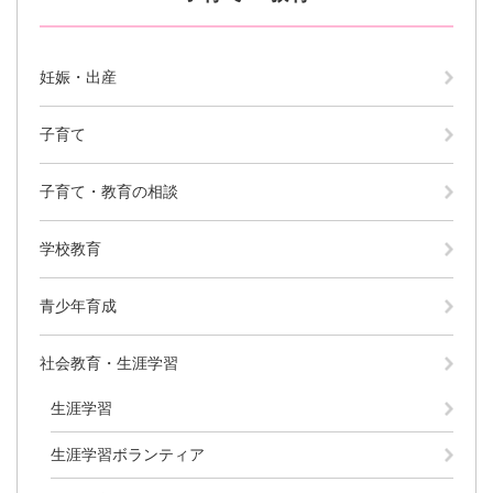
防災・安全
防
妊娠・出産
災
・
子育て・教育
安
子育て
子
全
育
の
て
子育て・教育の相談
メ
健康・医療・福祉
・
健
ニ
教
康
ュ
学校教育
育
・
ー
の
スポーツ・文化
医
を
ス
メ
青少年育成
療
ひ
ポ
ニ
・
ら
ー
ュ
福
まちづくり・環境
く
ツ
社会教育・生涯学習
ー
ま
祉
・
を
ち
の
生涯学習
文
ひ
づ
メ
化
しごと・産業
ら
く
し
ニ
生涯学習ボランティア
の
く
り
ご
ュ
メ
・