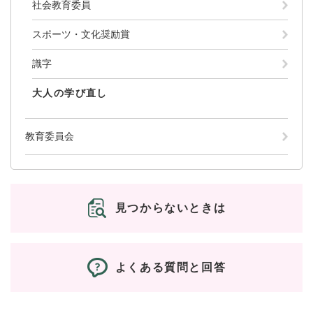
と
ー
社会教育委員
ニ
環
市政情報
・
を
市
ュ
境
産
ひ
スポーツ・文化奨励賞
政
ー
の
業
ら
情
を
メ
の
く
識字
報
ひ
ニ
メ
の
ら
ュ
ニ
大人の学び直し
メ
く
ー
ュ
ニ
を
ー
ュ
ひ
を
教育委員会
ー
ら
ひ
を
く
ら
ひ
く
ら
く
見つからないときは
よくある質問と回答