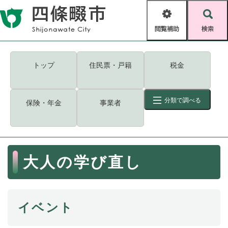
ペ
メニューを飛ばして本文へ
ー
閲
検
ジ
覧
索
の
補
先
助
頭
キーワード
検索
Foreign language
トップ
住民票・戸籍
税金
で
す
読み上げ・ふりがな
検索
。
分類で調べる
保険・年金
事業者
拡大
文字サイズ
背景色変更
標準
白
黒
青
ID
検索
ページ一時保存
表示
本
大人の学び直し
文
くらし・手続き
く
ページID検索とは？
ら
し
登録・届け出・証明
イベント
・
手
保険・年金