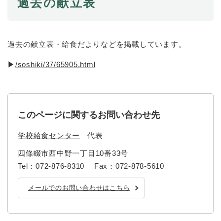
過去の献立表
と
ー
ニ
環
市政情報
・
を
市
ュ
境
産
ひ
政
ー
の
業
ら
情
を
メ
の
く
過去の献立表・給食だよりなどを掲載しています。
報
ひ
ニ
メ
の
ら
ュ
ニ
▶
/soshiki/37/65905.html
メ
く
ー
ュ
ニ
を
ー
ュ
ひ
を
ー
ら
ひ
を
く
このページに関するお問い合わせ先
ら
ひ
く
ら
学校給食センター
代表
く
四條畷市西中野一丁目10番33号
Tel：072-876-8310
Fax：072-878-5610
メールでのお問い合わせはこちら