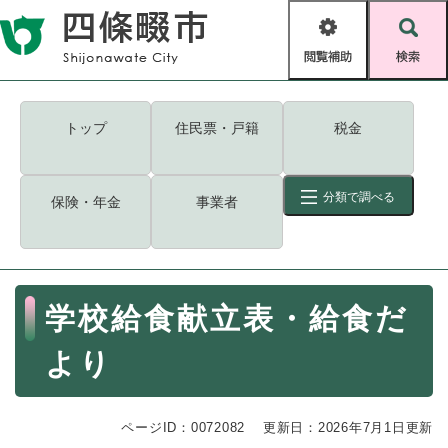
ペ
メニューを飛ばして本文へ
ー
閲
検
ジ
覧
索
の
補
先
助
頭
キーワード
検索
Foreign language
トップ
住民票・戸籍
税金
で
す
読み上げ・ふりがな
検索
。
分類で調べる
保険・年金
事業者
拡大
文字サイズ
背景色変更
標準
白
黒
青
ID
検索
ページ一時保存
表示
本
学校給食献立表・給食だ
文
くらし・手続き
く
ページID検索とは？
より
ら
し
登録・届け出・証明
・
ページID：0072082
手
更新日：2026年7月1日更新
保険・年金