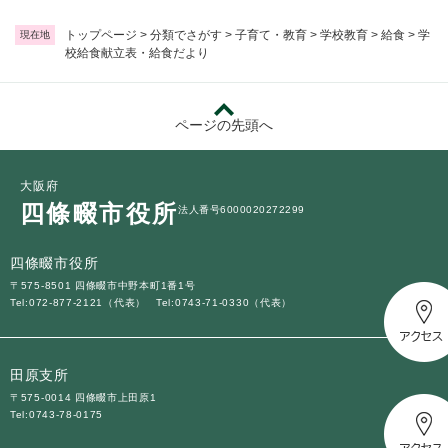
トップページ
>
分類でさがす
>
子育て・教育
>
学校教育
>
給食
>
学
現在地
校給食献立表・給食だより
ページの先頭へ
大阪府
四條畷市役所
法人番号6000020272299
四條畷市役所
〒575-8501 四條畷市中野本町1番1号
Tel:072-877-2121（代表）
Tel:0743-71-0330（代表）
田原支所
〒575-0014 四條畷市上田原1
Tel:0743-78-0175