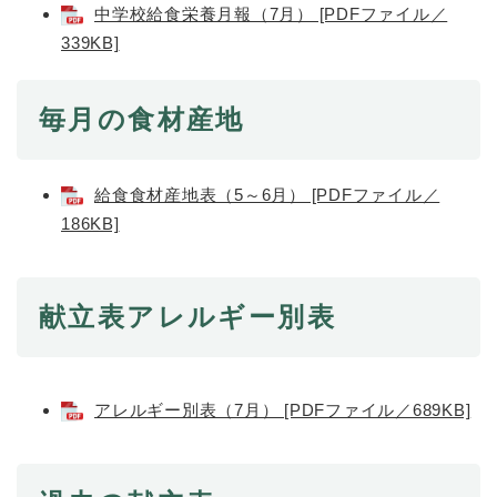
中学校給食栄養月報（7月） [PDFファイル／
339KB]
防災・安全
防
災
・
毎月の食材産地
子育て・教育
安
子
全
育
の
て
給食食材産地表（5～6月） [PDFファイル／
メ
健康・医療・福祉
・
健
186KB]
ニ
教
康
ュ
育
・
ー
の
スポーツ・文化
医
を
ス
メ
献立表アレルギー別表
療
ひ
ポ
ニ
・
ら
ー
ュ
福
まちづくり・環境
く
ツ
ー
ま
祉
・
を
ち
の
アレルギー別表（7月） [PDFファイル／689KB]
文
ひ
づ
メ
化
しごと・産業
ら
く
し
ニ
の
く
り
ご
ュ
メ
・