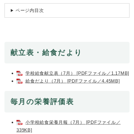
続
マイナンバー
き
ページ内目次
の
税金
メ
ニ
ごみ・リサイクル
ュ
ー
住まい
を
交通
ひ
献立表・給食だより
ら
ペット・動物
く
おくやみ
学校給食献立表（7月） [PDFファイル／1.17MB]
給食だより（7月） [PDFファイル／4.45MB]
地域活動・コミュニティ
人権・男女共同参画
毎月の栄養評価表
消費生活
相談窓口
小学校給食栄養月報（7月） [PDFファイル／
イベント・施設予約
339KB]