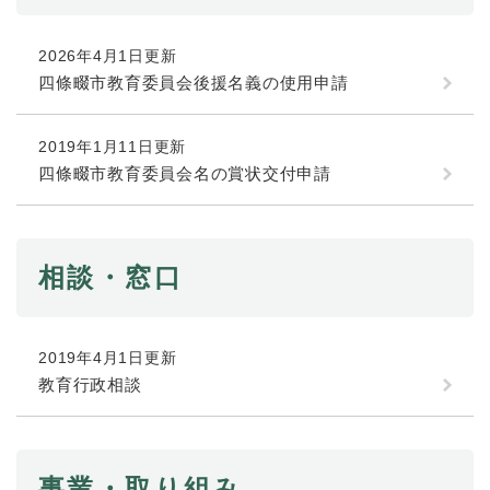
防災・安全
2026年4月1日更新
防
四條畷市教育委員会後援名義の使用申請
災
・
子育て・教育
安
子
2019年1月11日更新
全
育
四條畷市教育委員会名の賞状交付申請
の
て
メ
健康・医療・福祉
・
健
ニ
教
康
ュ
育
・
ー
相談・窓口
の
スポーツ・文化
医
を
ス
メ
療
ひ
ポ
ニ
・
ら
ー
ュ
福
まちづくり・環境
2019年4月1日更新
く
ツ
ー
ま
祉
教育行政相談
・
を
ち
の
文
ひ
づ
メ
化
しごと・産業
ら
く
し
ニ
の
く
り
ご
ュ
メ
事業・取り組み
・