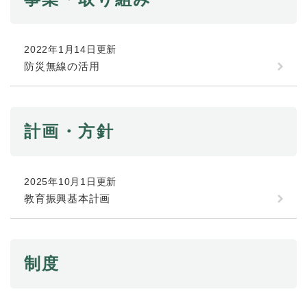
と
ー
ニ
環
市政情報
・
を
市
ュ
境
産
ひ
政
ー
の
業
ら
情
を
2022年1月14日更新
メ
の
く
報
ひ
防災無線の活用
ニ
メ
の
ら
ュ
ニ
メ
く
ー
ュ
ニ
を
ー
ュ
ひ
計画・方針
を
ー
ら
ひ
を
く
ら
ひ
く
ら
2025年10月1日更新
く
教育振興基本計画
制度