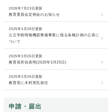
続
マイナンバー
き
2026年7月23日更新
の
税金
教育委員会定例会のお知らせ
メ
ニ
ごみ・リサイクル
ュ
2025年3月28日更新
ー
住まい
公立学校情報機器整備事業に係る各種計画の公表に
を
ついて
交通
ひ
ら
ペット・動物
く
2025年3月26日更新
おくやみ
教育長所信表明(2025年3月25日)
地域活動・コミュニティ
2025年3月26日更新
人権・男女共同参画
教育長に木村実氏就任
消費生活
相談窓口
申請・届出
イベント・施設予約