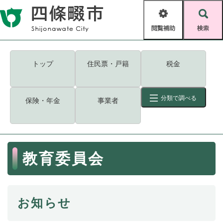
ペ
メニューを飛ばして本文へ
ー
閲
検
ジ
覧
索
の
補
先
助
頭
キーワード
検索
Foreign language
トップ
住民票・戸籍
税金
で
す
読み上げ・ふりがな
検索
。
分類で調べる
保険・年金
事業者
拡大
文字サイズ
背景色変更
標準
白
黒
青
ID
検索
ページ一時保存
表示
本
教育委員会
文
くらし・手続き
く
ページID検索とは？
ら
し
登録・届け出・証明
お知らせ
・
手
保険・年金