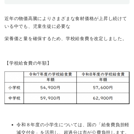
と
ー
ニ
環
市政情報
・
を
市
ュ
境
産
ひ
政
ー
の
近年の物価高騰によりさまざまな食材価格が上昇し続けて
業
ら
情
を
メ
の
く
いる中でも、児童生徒に必要な
報
ひ
ニ
メ
の
ら
ュ
ニ
栄養価と量を確保するため、学校給食費を改定しました。
メ
く
ー
ュ
ニ
を
ー
ュ
ひ
を
ー
ら
【学校給食費の年額】
ひ
を
く
ら
ひ
く
ら
く
令和８年度の小学生については、国の「給食費負担軽
減交付金」を活用し、超過分は市が公費負担します。