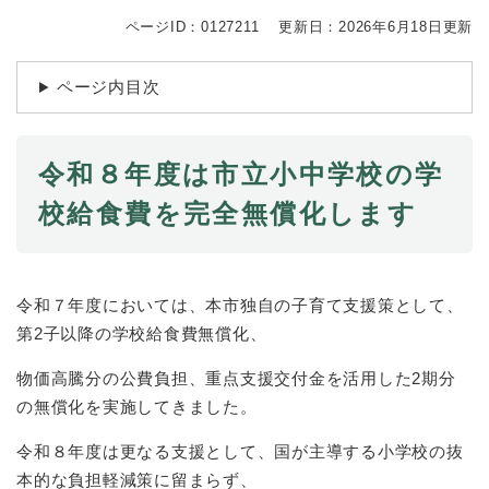
続
マイナンバー
き
ページID：0127211
更新日：2026年6月18日更新
の
税金
メ
ページ内目次
ニ
ごみ・リサイクル
ュ
ー
住まい
を
令和８年度は市立小中学校の学
交通
ひ
校給食費を完全無償化します
ら
ペット・動物
く
おくやみ
地域活動・コミュニティ
令和７年度においては、本市独自の子育て支援策として、
第2子以降の学校給食費無償化、
人権・男女共同参画
物価高騰分の公費負担、重点支援交付金を活用した2期分
消費生活
の無償化を実施してきました。
相談窓口
令和８年度は更なる支援として、国が主導する小学校の抜
イベント・施設予約
本的な負担軽減策に留まらず、