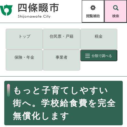
ペ
メニューを飛ばして本文へ
ー
閲
検
ジ
覧
索
の
補
先
助
頭
キーワード
検索
Foreign language
トップ
住民票・戸籍
税金
で
す
読み上げ・ふりがな
検索
。
分類で調べる
保険・年金
事業者
拡大
文字サイズ
背景色変更
標準
白
黒
青
ID
検索
ページ一時保存
表示
本
もっと子育てしやすい
文
くらし・手続き
く
ページID検索とは？
街へ。学校給食費を完全
ら
し
登録・届け出・証明
無償化します
・
手
保険・年金