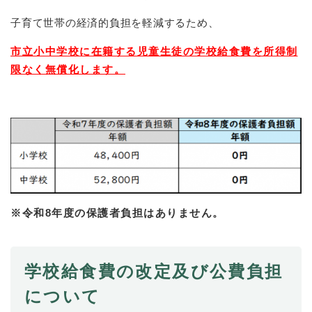
子育て世帯の経済的負担を軽減するため、
防災・安全
防
市立小中学校に在籍する児童生徒の学校給食費を所得制
災
限なく無償化します。
・
子育て・教育
安
子
全
育
の
て
メ
健康・医療・福祉
・
健
ニ
教
康
ュ
育
・
ー
の
スポーツ・文化
医
を
ス
メ
療
ひ
ポ
ニ
・
※令和8年度の保護者負担はありません。
ら
ー
ュ
福
まちづくり・環境
く
ツ
ー
ま
祉
・
を
ち
の
文
ひ
づ
学校給食費の改定及び公費負担
メ
化
しごと・産業
ら
く
し
ニ
の
について
く
り
ご
ュ
メ
・