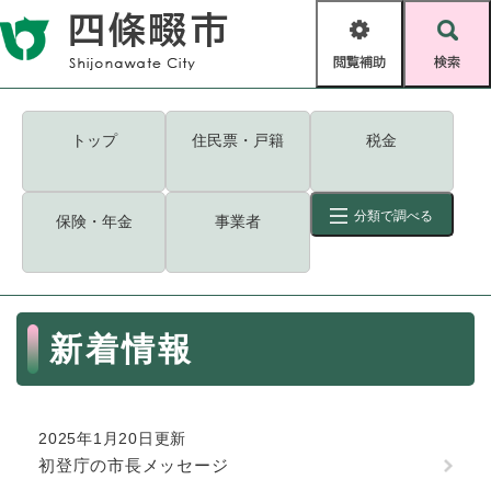
ペ
メニューを飛ばして本文へ
ー
閲
検
ジ
覧
索
の
補
先
助
頭
キーワード
検索
Foreign language
トップ
住民票・戸籍
税金
で
す
読み上げ・ふりがな
検索
。
分類で調べる
保険・年金
事業者
拡大
文字サイズ
背景色変更
標準
白
黒
青
ID
検索
ページ一時保存
表示
本
新着情報
文
くらし・手続き
く
ページID検索とは？
ら
し
登録・届け出・証明
2025年1月20日更新
・
初登庁の市長メッセージ
手
保険・年金