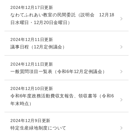
2024年12月17日更新
防災・安全
なわてふれあい教室の民間委託（説明会 12月18
防
日水曜日・12月20日金曜日）
災
・
子育て・教育
安
子
2024年12月11日更新
全
育
議事日程（12月定例議会）
の
て
メ
健康・医療・福祉
・
健
ニ
教
2024年12月11日更新
康
ュ
育
・
一般質問項目一覧表（令和6年12月定例議会）
ー
の
スポーツ・文化
医
を
ス
メ
療
ひ
ポ
ニ
2024年12月10日更新
・
ら
ー
ュ
令和6年度政務活動費収支報告、領収書等（令和6
福
まちづくり・環境
く
ツ
ー
ま
祉
年末時点）
・
を
ち
の
文
ひ
づ
メ
化
しごと・産業
ら
く
2024年12月9日更新
し
ニ
の
く
り
ご
ュ
特定生産緑地制度について
メ
・