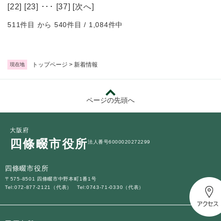
[
22
] [
23
] ･･･ [
37
] [
次へ
]
511件目 から 540件目 / 1,084件中
トップページ
>
新着情報
現在地
ページの先頭へ
大阪府
四條畷市役所
法人番号6000020272299
四條畷市役所
〒575-8501 四條畷市中野本町1番1号
Tel:072-877-2121（代表）
Tel:0743-71-0330（代表）