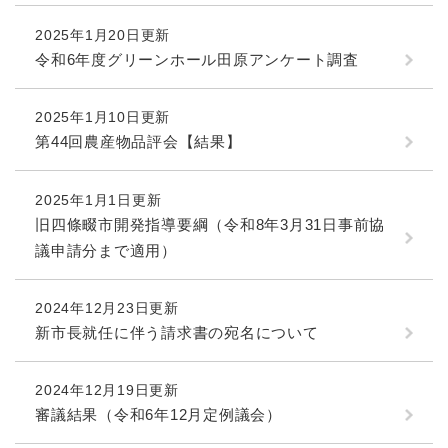
続
マイナンバー
き
2025年1月20日更新
の
税金
令和6年度グリーンホール田原アンケート調査
メ
ニ
ごみ・リサイクル
ュ
2025年1月10日更新
ー
住まい
第44回農産物品評会【結果】
を
交通
ひ
ら
2025年1月1日更新
ペット・動物
く
旧四條畷市開発指導要綱（令和8年3月31日事前協
おくやみ
議申請分まで適用）
地域活動・コミュニティ
2024年12月23日更新
人権・男女共同参画
新市長就任に伴う請求書の宛名について
消費生活
相談窓口
2024年12月19日更新
審議結果（令和6年12月定例議会）
イベント・施設予約