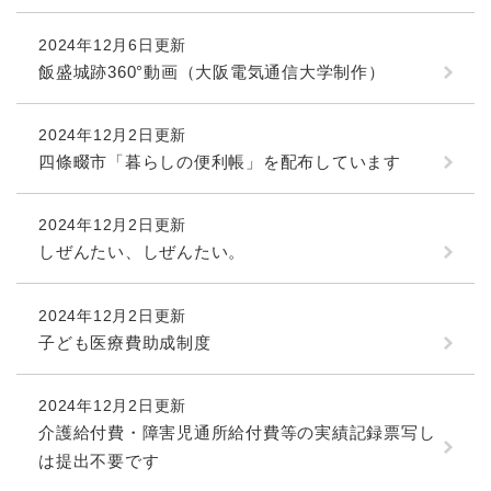
と
ー
ニ
環
市政情報
・
を
市
ュ
境
2024年12月6日更新
産
ひ
政
ー
の
業
ら
飯盛城跡360°動画（大阪電気通信大学制作）
情
を
メ
の
く
報
ひ
ニ
メ
の
ら
ュ
2024年12月2日更新
ニ
メ
く
ー
四條畷市「暮らしの便利帳」を配布しています
ュ
ニ
を
ー
ュ
ひ
を
ー
ら
2024年12月2日更新
ひ
を
く
しぜんたい、しぜんたい。
ら
ひ
く
ら
く
2024年12月2日更新
子ども医療費助成制度
2024年12月2日更新
介護給付費・障害児通所給付費等の実績記録票写し
は提出不要です