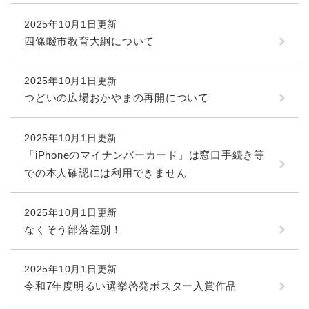
続
マイナンバー
き
2025年10月1日更新
の
税金
四條畷市教育大綱について
メ
ニ
ごみ・リサイクル
ュ
2025年10月1日更新
ー
住まい
つどいの広場おかやまの再開について
を
交通
ひ
ら
2025年10月1日更新
ペット・動物
く
「iPhoneのマイナンバーカード」は窓口手続き等
おくやみ
での本人確認には利用できません
地域活動・コミュニティ
2025年10月1日更新
人権・男女共同参画
なくそう部落差別！
消費生活
相談窓口
2025年10月1日更新
令和7年度明るい選挙啓発ポスター入賞作品
イベント・施設予約