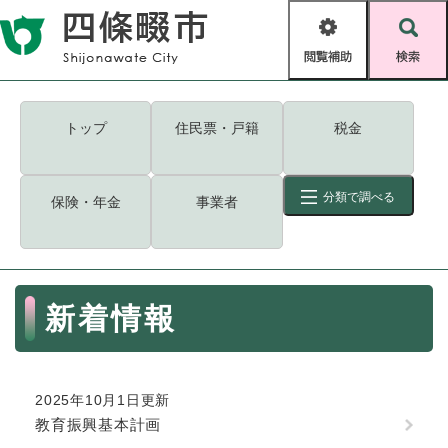
ペ
メニューを飛ばして本文へ
ー
閲
検
ジ
覧
索
の
補
先
助
頭
キーワード
検索
Foreign language
トップ
住民票・戸籍
税金
で
す
読み上げ・ふりがな
検索
。
分類で調べる
保険・年金
事業者
拡大
文字サイズ
背景色変更
標準
白
黒
青
ID
検索
ページ一時保存
表示
本
新着情報
文
くらし・手続き
く
ページID検索とは？
ら
し
登録・届け出・証明
2025年10月1日更新
・
教育振興基本計画
手
保険・年金