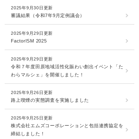
2025年9月30日更新
防災・安全
審議結果（令和7年9月定例議会）
防
災
・
2025年9月29日更新
子育て・教育
安
子
FactorISM 2025
全
育
の
て
メ
健康・医療・福祉
2025年9月29日更新
・
健
ニ
教
令和７年度田原地域活性化賑わい創出イベント「た
康
ュ
育
・
わらマルシェ」を開催しました！
ー
の
スポーツ・文化
医
を
ス
メ
療
ひ
ポ
ニ
2025年9月26日更新
・
ら
ー
ュ
路上喫煙の実態調査を実施しました
福
まちづくり・環境
く
ツ
ー
ま
祉
・
を
ち
の
文
ひ
づ
2025年9月25日更新
メ
化
しごと・産業
ら
く
株式会社エムズコーポレーションと包括連携協定を
し
ニ
の
く
り
ご
ュ
締結しました！
メ
・