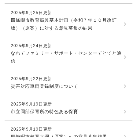
と
ー
ニ
環
市政情報
・
を
市
ュ
境
2025年9月25日更新
産
ひ
政
ー
の
業
ら
四條畷市教育振興基本計画（令和７年１０月改訂
情
を
メ
の
く
版）（原案）に対する意見募集の結果
報
ひ
ニ
メ
の
ら
ュ
ニ
メ
く
ー
ュ
2025年9月24日更新
ニ
を
ー
なわてファミリー・サポート・センターてとてと通
ュ
ひ
を
ー
信
ら
ひ
を
く
ら
ひ
く
2025年9月22日更新
ら
く
災害対応車両登録制度について
2025年9月19日更新
市立岡部保育所の特色ある保育
2025年9月19日更新
四條畷市教育大綱（原案）への意見募集結果