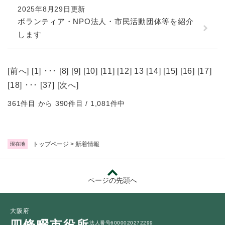
2025年8月29日更新
ボランティア・NPO法人・市民活動団体等を紹介
します
[
前へ
] [
1
] ･･･ [
8
] [
9
] [
10
] [
11
] [
12
] 13 [
14
] [
15
] [
16
] [
17
]
[
18
] ･･･ [
37
] [
次へ
]
361件目 から 390件目 / 1,081件中
トップページ
>
新着情報
現在地
ページの先頭へ
大阪府
四條畷市役所
法人番号6000020272299