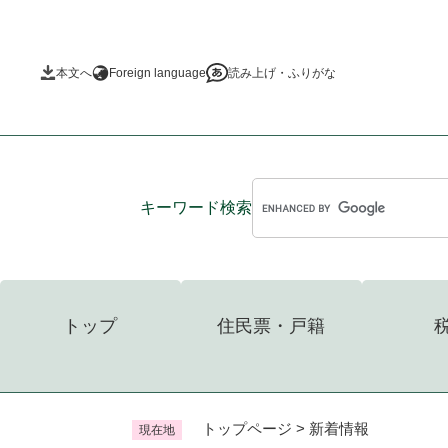
ペ
ー
ジ
本文へ
Foreign language
読み上げ・ふりがな
の
先
頭
で
す
。
キーワード
検索
トップ
住民票・戸籍
トップページ
>
新着情報
現在地