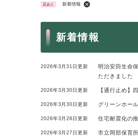
新着情報
足あと
くらし・手続き
く
ら
本
し
登録・届け出・証明
保険
新着情報
・
文
手
税金
ごみ
続
交通
ペッ
き
の
明治安田生命
2026年3月31日更新
地域活動・コミュニティ
人権
メ
ただきました
ニ
相談窓口
イベ
ュ
【通行止め】四
2026年3月30日更新
ー
を
グリーンホー
2026年3月30日更新
防災・安全
防
ひ
災
ら
住宅耐震化の
2026年3月28日更新
・
く
子育て・教育
子
安
市立岡部保育
2026年3月27日更新
育