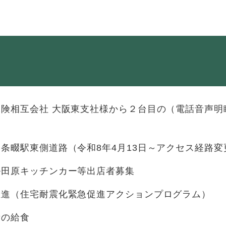
・年金
マイナンバー
・リサイクル
住まい
ト・動物
おくやみ
保険相互会社 大阪東支社様から２台目の（電話音声明
・男女共同参画
消費生活
ント・施設予約
条畷駅東側道路（令和8年4月13日～アクセス経路変
ル田原キッチンカー等出店者募集
推進（住宅耐震化緊急促進アクションプログラム）
所の給食