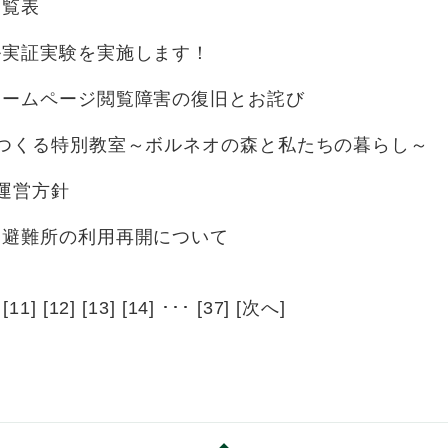
一覧表
ル実証実験を実施します！
ホームページ閲覧障害の復旧とお詫び
とつくる特別教室～ボルネオの森と私たちの暮らし～
運営方針
定避難所の利用再開について
 [
11
] [
12
] [
13
] [
14
] ･･･ [
37
] [
次へ
]