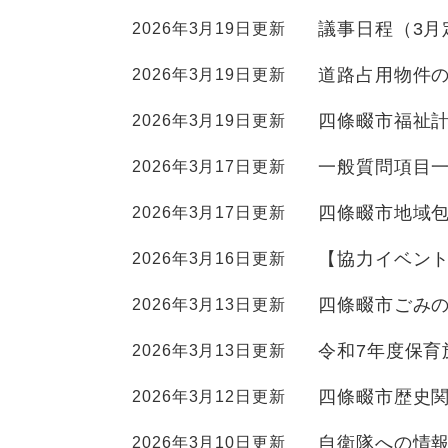
全
て
の
議事日程（3月
2026年3月19日更新
健康・医療・福祉
健
・
メ
康
教
ニ
道路占用物件
2026年3月19日更新
・
育
ュ
スポーツ・文化
ス
医
の
四條畷市福祉計
2026年3月19日更新
ー
ポ
療
メ
を
ー
・
一般質問項目一
2026年3月17日更新
ニ
ひ
まちづくり・環境
ま
ツ
福
ュ
ら
ち
・
四條畷市地域
2026年3月17日更新
祉
ー
く
づ
文
の
を
しごと・産業
し
く
【協力イベン
2026年3月16日更新
化
メ
ひ
ご
り
の
ニ
ら
と
四條畷市ごみ
2026年3月13日更新
・
メ
ュ
く
市政情報
市
・
環
ニ
ー
政
令和7年度保育
2026年3月13日更新
産
境
ュ
を
情
業
の
ー
ひ
四條畷市歴史
2026年3月12日更新
報
の
メ
を
ら
の
メ
ニ
ひ
く
自衛隊への情
2026年3月10日更新
メ
ニ