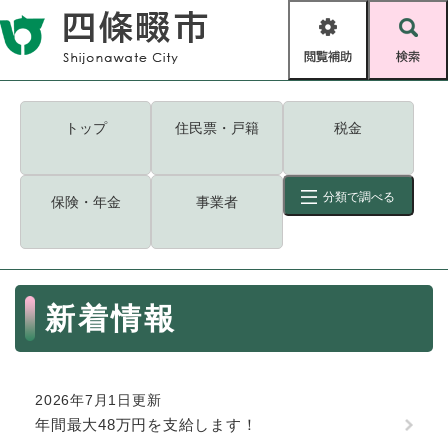
ペ
メニューを飛ばして本文へ
ー
閲
検
ジ
覧
索
の
補
先
助
頭
キーワード
検索
Foreign language
トップ
住民票・戸籍
税金
で
す
読み上げ・ふりがな
検索
。
分類で調べる
保険・年金
事業者
拡大
文字サイズ
背景色変更
標準
白
黒
青
ID
検索
ページ一時保存
表示
本
新着情報
文
くらし・手続き
く
ページID検索とは？
ら
し
登録・届け出・証明
2026年7月1日更新
・
年間最大48万円を支給します！
手
保険・年金