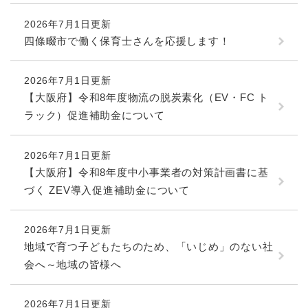
続
マイナンバー
き
2026年7月1日更新
の
税金
四條畷市で働く保育士さんを応援します！
メ
ニ
ごみ・リサイクル
ュ
2026年7月1日更新
ー
住まい
【大阪府】令和8年度物流の脱炭素化（EV・FC ト
を
交通
ラック）促進補助金について
ひ
ら
ペット・動物
く
2026年7月1日更新
おくやみ
【大阪府】令和8年度中小事業者の対策計画書に基
づく ZEV導入促進補助金について
地域活動・コミュニティ
人権・男女共同参画
2026年7月1日更新
消費生活
地域で育つ子どもたちのため、「いじめ」のない社
会へ～地域の皆様へ
相談窓口
イベント・施設予約
2026年7月1日更新