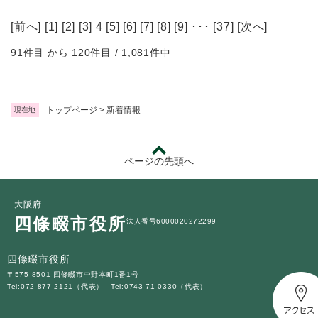
[
前へ
] [
1
] [
2
] [
3
] 4 [
5
] [
6
] [
7
] [
8
] [
9
] ･･･ [
37
] [
次へ
]
91件目 から 120件目 / 1,081件中
トップページ
>
新着情報
現在地
ページの先頭へ
大阪府
四條畷市役所
法人番号6000020272299
四條畷市役所
〒575-8501 四條畷市中野本町1番1号
Tel:072-877-2121（代表）
Tel:0743-71-0330（代表）