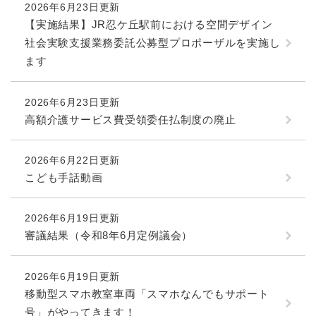
と
ー
ニ
2026年6月23日更新
環
市政情報
・
を
市
ュ
【実施結果】JR忍ケ丘駅前における空間デザイン
境
産
ひ
政
ー
の
社会実験支援業務委託公募型プロポーザルを実施し
業
ら
情
を
メ
の
く
ます
報
ひ
ニ
メ
の
ら
ュ
ニ
メ
く
ー
2026年6月23日更新
ュ
ニ
を
高額介護サービス費受領委任払制度の廃止
ー
ュ
ひ
を
ー
ら
ひ
を
く
2026年6月22日更新
ら
ひ
こども手話動画
く
ら
く
2026年6月19日更新
審議結果（令和8年6月定例議会）
2026年6月19日更新
移動型スマホ教室車両「スマホなんでもサポート
号」がやってきます！