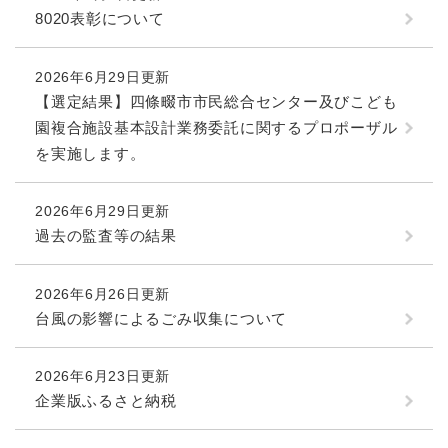
8020表彰について
防災・安全
防
2026年6月29日更新
災
・
【選定結果】四條畷市市民総合センター及びこども
子育て・教育
安
園複合施設基本設計業務委託に関するプロポーザル
子
全
育
を実施します。
の
て
メ
健康・医療・福祉
・
健
ニ
教
2026年6月29日更新
康
ュ
育
過去の監査等の結果
・
ー
の
スポーツ・文化
医
を
ス
メ
療
ひ
ポ
2026年6月26日更新
ニ
・
ら
ー
ュ
台風の影響によるごみ収集について
福
まちづくり・環境
く
ツ
ー
ま
祉
・
を
ち
の
文
2026年6月23日更新
ひ
づ
メ
化
しごと・産業
企業版ふるさと納税
ら
く
し
ニ
の
く
り
ご
ュ
メ
・