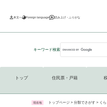
ペ
ー
ジ
本文へ
Foreign language
読み上げ・ふりがな
の
先
頭
で
す
。
キーワード
検索
トップ
住民票・戸籍
トップページ
>
分類でさがす
>
くら
現在地