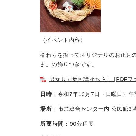
ュ
ら
ニ
ュ
ー
く
ュ
ー
を
ー
を
ひ
を
ひ
ら
ひ
ら
く
（イベント内容）
ら
く
く
稲わらを撚ってオリジナルのお正月
ま」の飾りつきです。
男女共同参画講座ちらし [PDFファ
日時
：令和7年12月7日（日曜日）午
場所
：市民総合センター内 公民館3
所要時間
：90分程度