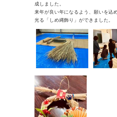
全
成しました。
て
の
健康・医療・福祉
来年が良い年になるよう、願いを込
健
・
メ
康
教
ニ
光る「しめ縄飾り」ができました。
・
育
ュ
スポーツ・文化
ス
医
の
ー
ポ
療
メ
を
ー
・
ニ
ひ
まちづくり・環境
ま
ツ
福
ュ
ら
ち
・
祉
ー
く
づ
文
の
を
しごと・産業
し
く
化
メ
ひ
ご
り
の
ニ
ら
と
・
メ
ュ
く
市政情報
市
・
環
ニ
ー
政
産
境
ュ
を
情
業
の
ー
ひ
報
の
メ
を
ら
の
メ
ニ
ひ
く
メ
ニ