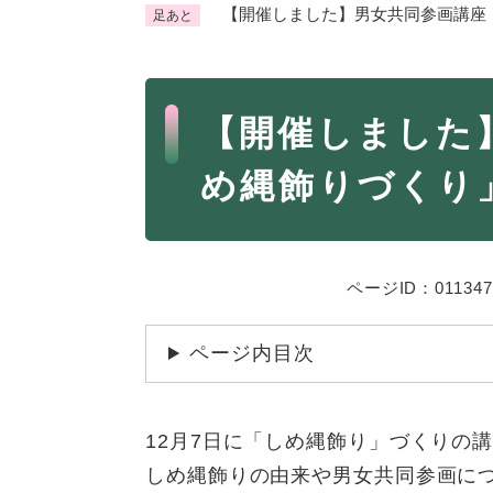
【開催しました】男女共同参画講座
足あと
くらし・手続き
く
ら
本
し
登録・届け出・証明
保険
【開催しました
・
文
手
税金
ごみ
め縄飾りづくり
続
交通
ペッ
き
の
地域活動・コミュニティ
人権
メ
ニ
相談窓口
ページID：011347
イベ
ュ
ー
ページ内目次
を
防災・安全
防
ひ
災
ら
12月7日に「しめ縄飾り」づくりの
・
く
子育て・教育
子
安
しめ縄飾りの由来や男女共同参画に
育