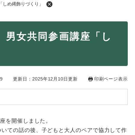
「しめ縄飾りづくり」
・年金
マイナンバー
】男女共同参画講座「し
・リサイクル
住まい
」
ト・動物
おくやみ
・男女共同参画
消費生活
9
ント・施設予約
更新日：2025年12月10日更新
印刷ページ表示
講座を開催しました。
ついての話の後、子どもと大人のペアで協力して作