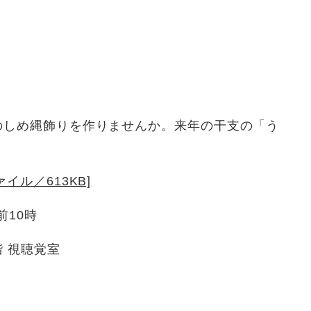
のしめ縄飾りを作りませんか。来年の干支の「う
イル／613KB]
前10時
階 視聴覚室