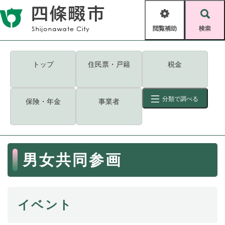
ペ
メニューを飛ばして本文へ
ー
閲
検
ジ
覧
索
の
補
先
助
頭
キーワード
検索
Foreign language
トップ
住民票・戸籍
税金
で
す
読み上げ・ふりがな
検索
。
分類で調べる
保険・年金
事業者
拡大
文字サイズ
背景色変更
標準
白
黒
青
ID
検索
ページ一時保存
表示
本
男女共同参画
文
くらし・手続き
く
ページID検索とは？
ら
し
登録・届け出・証明
イベント
・
手
保険・年金