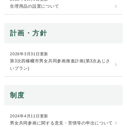
生理用品の設置について
防災・安全
防
災
・
計画・方針
子育て・教育
安
子
全
育
の
て
メ
健康・医療・福祉
・
2026年3月31日更新
健
ニ
教
第3次四條畷市男女共同参画推進計画(第3次あじさ
康
ュ
育
・
いプラン)
ー
の
スポーツ・文化
医
を
ス
メ
療
ひ
ポ
ニ
・
ら
ー
ュ
福
まちづくり・環境
く
ツ
制度
ー
ま
祉
・
を
ち
の
文
ひ
づ
メ
化
しごと・産業
ら
く
し
ニ
2024年4月11日更新
の
く
り
ご
ュ
男女共同参画に関する意見・苦情等の申出について
メ
・