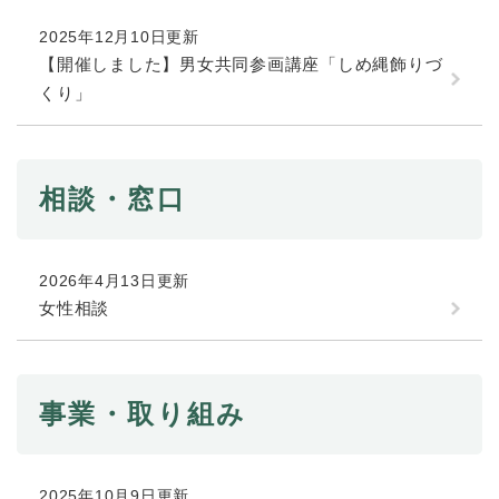
続
マイナンバー
き
2025年12月10日更新
の
税金
【開催しました】男女共同参画講座「しめ縄飾りづ
メ
くり」
ニ
ごみ・リサイクル
ュ
ー
住まい
を
交通
ひ
相談・窓口
ら
ペット・動物
く
おくやみ
2026年4月13日更新
女性相談
地域活動・コミュニティ
人権・男女共同参画
消費生活
事業・取り組み
相談窓口
イベント・施設予約
2025年10月9日更新