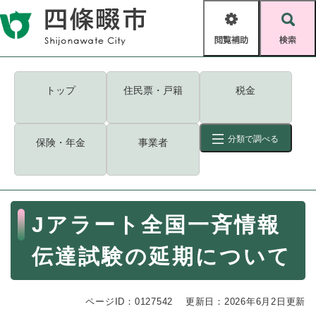
ペ
メニューを飛ばして本文へ
ー
閲
検
ジ
覧
索
の
補
先
助
頭
キーワード
検索
Foreign language
トップ
住民票・戸籍
税金
で
す
読み上げ・ふりがな
検索
。
分類で調べる
保険・年金
事業者
拡大
文字サイズ
背景色変更
標準
白
黒
青
ID
検索
ページ一時保存
表示
本
Jアラート全国一斉情報
文
くらし・手続き
く
ページID検索とは？
伝達試験の延期について
ら
し
登録・届け出・証明
・
ページID：0127542
手
更新日：2026年6月2日更新
保険・年金