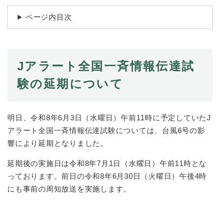
続
マイナンバー
き
ページ内目次
の
税金
メ
ニ
ごみ・リサイクル
ュ
ー
Jアラート全国一斉情報伝達試
住まい
を
験の延期について
交通
ひ
ら
ペット・動物
く
明日、令和8年6月3日（水曜日）午前11時に予定していたJ
おくやみ
アラート全国一斉情報伝達試験については、台風6号の影
地域活動・コミュニティ
響により延期となりました。
人権・男女共同参画
延期後の実施日は令和8年7月1日（水曜日）午前11時とな
消費生活
っております。前日の令和8年6月30日（火曜日）午後4時
にも事前の周知放送を実施します。
相談窓口
イベント・施設予約