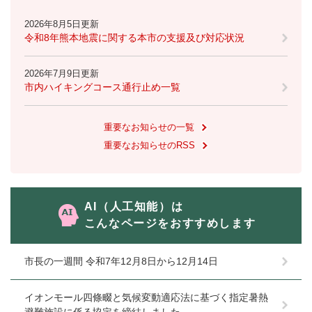
と
ー
ニ
環
市政情報
・
を
市
ュ
2026年8月5日更新
境
産
ひ
政
ー
令和8年熊本地震に関する本市の支援及び対応状況
の
業
ら
情
を
メ
の
く
報
ひ
ニ
2026年7月9日更新
メ
の
ら
ュ
市内ハイキングコース通行止め一覧
ニ
メ
く
ー
ュ
ニ
を
ー
ュ
重要なお知らせの一覧
ひ
を
ー
ら
重要なお知らせのRSS
ひ
を
く
ら
ひ
く
ら
く
AI（人工知能）は
こんなページをおすすめします
市長の一週間 令和7年12月8日から12月14日
イオンモール四條畷と気候変動適応法に基づく指定暑熱
避難施設に係る協定を締結しました