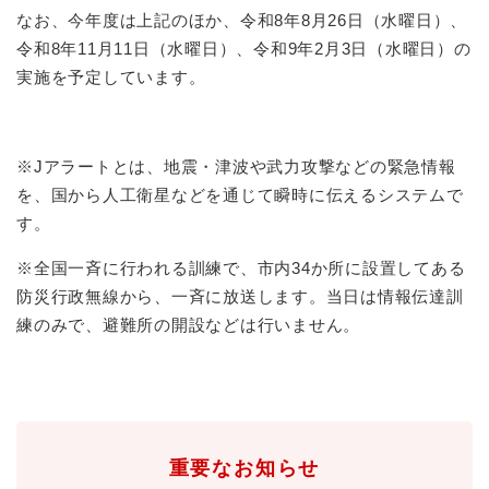
なお、今年度は上記のほか、令和8年8月26日（水曜日）、
令和8年11月11日（水曜日）、令和9年2月3日（水曜日）の
防災・安全
防
実施を予定しています。
災
・
子育て・教育
安
子
全
育
※Jアラートとは、地震・津波や武力攻撃などの緊急情報
の
て
を、国から人工衛星などを通じて瞬時に伝えるシステムで
メ
健康・医療・福祉
・
健
す。
ニ
教
康
ュ
育
・
※全国一斉に行われる訓練で、市内34か所に設置してある
ー
の
スポーツ・文化
医
を
ス
防災行政無線から、一斉に放送します。当日は情報伝達訓
メ
療
ひ
ポ
ニ
練のみで、避難所の開設などは行いません。
・
ら
ー
ュ
福
まちづくり・環境
く
ツ
ー
ま
祉
・
を
ち
の
文
ひ
づ
メ
化
しごと・産業
ら
く
し
ニ
の
く
り
重要なお知らせ
ご
ュ
メ
・