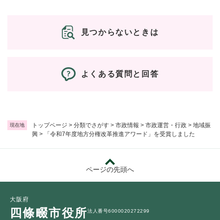
見つからないときは
よくある質問と回答
トップページ
>
分類でさがす
>
市政情報
>
市政運営・行政
>
地域振
現在地
興
>
「令和7年度地方分権改革推進アワード」を受賞しました
ページの先頭へ
大阪府
四條畷市役所
法人番号6000020272299