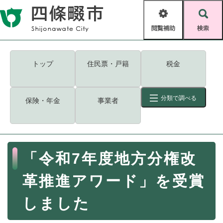
ペ
メニューを飛ばして本文へ
ー
閲
検
ジ
覧
索
の
補
先
助
頭
キーワード
検索
Foreign language
トップ
住民票・戸籍
税金
で
す
読み上げ・ふりがな
検索
。
分類で調べる
保険・年金
事業者
拡大
文字サイズ
背景色変更
標準
白
黒
青
ID
検索
ページ一時保存
表示
本
「令和7年度地方分権改
文
くらし・手続き
く
ページID検索とは？
革推進アワード」を受賞
ら
し
登録・届け出・証明
しました
・
手
保険・年金