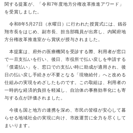
と
ー
ニ
関する提案が、「令和7年度地方分権改革推進アワード」
環
市政情報
・
を
市
ュ
境
を受賞しました。
産
ひ
政
ー
の
業
ら
情
を
メ
令和8年5月27日（水曜日）に行われた授賞式には、銭谷
の
く
報
ひ
ニ
翔市長をはじめ、副市長、担当部職員が出席し、内閣府地
メ
の
ら
ュ
ニ
方分権改革推進室から賞状が授与されました。
メ
く
ー
ュ
ニ
を
ー
本提案は、府外の医療機関を受診する際、利用者が窓口
ュ
ひ
を
ー
で一旦支払いを行い、後日、市役所で払い戻しを申請する
ら
ひ
を
「償還払い」を、窓口での支払い時に助成が適用され、後
く
ら
ひ
日の払い戻し手続きが不要となる「現物給付」へと改める
く
ら
仕組みの実現をめざしたものです。この取組は、利用者の
く
一時的な経済的負担を軽減し、自治体の事務効率化にも寄
与する点が評価されました。
今後も国と地方の連携を深め、市民の皆様が安心して暮
らせる地域社会の実現に向け、市政運営に全力を尽くして
まいります。