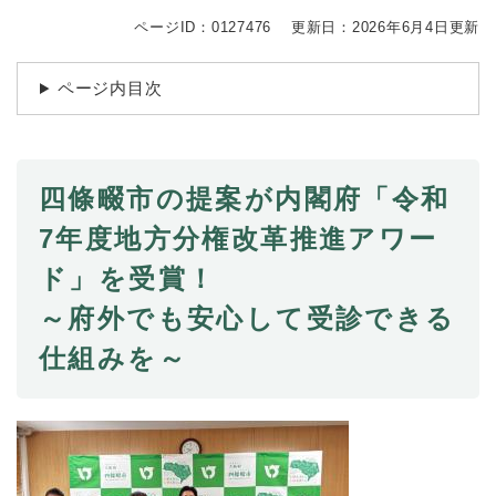
続
マイナンバー
き
ページID：0127476
更新日：2026年6月4日更新
の
税金
メ
ページ内目次
ニ
ごみ・リサイクル
ュ
ー
住まい
を
交通
ひ
四條畷市の提案が内閣府「令和
ら
ペット・動物
7年度地方分権改革推進アワー
く
おくやみ
ド」を受賞！
地域活動・コミュニティ
～府外でも安心して受診できる
人権・男女共同参画
仕組みを～
消費生活
相談窓口
イベント・施設予約