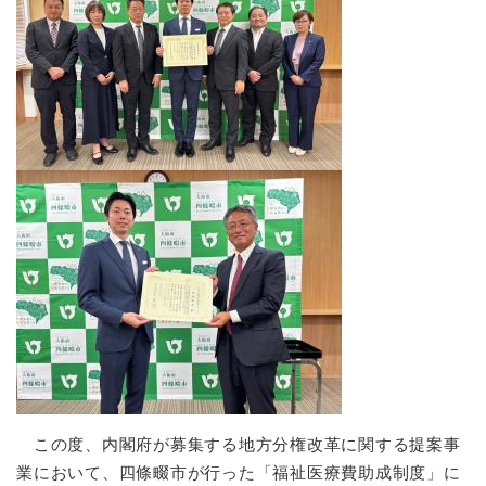
防災・安全
防
災
・
子育て・教育
安
子
全
育
の
て
メ
健康・医療・福祉
・
健
ニ
教
康
ュ
育
・
ー
の
スポーツ・文化
医
を
ス
メ
療
ひ
ポ
ニ
・
ら
ー
ュ
福
まちづくり・環境
く
ツ
ー
ま
祉
・
を
ち
の
文
ひ
づ
メ
化
しごと・産業
ら
く
し
ニ
この度、内閣府が募集する地方分権改革に関する提案事
の
く
り
ご
ュ
業において、四條畷市が行った「福祉医療費助成制度」に
メ
・