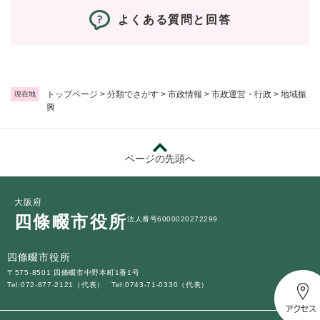
よくある質問と回答
トップページ
>
分類でさがす
>
市政情報
>
市政運営・行政
>
地域振
現在地
興
ページの先頭へ
大阪府
四條畷市役所
法人番号6000020272299
四條畷市役所
〒575-8501 四條畷市中野本町1番1号
Tel:072-877-2121（代表）
Tel:0743-71-0330（代表）