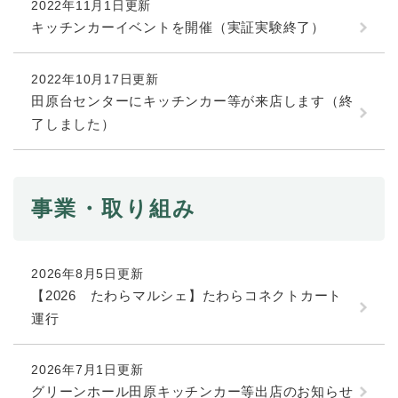
と
ー
2022年11月1日更新
ニ
環
市政情報
・
を
市
ュ
キッチンカーイベントを開催（実証実験終了）
境
産
ひ
政
ー
の
業
ら
情
を
メ
の
く
2022年10月17日更新
報
ひ
ニ
メ
田原台センターにキッチンカー等が来店します（終
の
ら
ュ
ニ
メ
く
了しました）
ー
ュ
ニ
を
ー
ュ
ひ
を
ー
ら
ひ
を
く
事業・取り組み
ら
ひ
く
ら
く
2026年8月5日更新
【2026 たわらマルシェ】たわらコネクトカート
運行
2026年7月1日更新
グリーンホール田原キッチンカー等出店のお知らせ