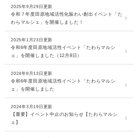
2025年9月29日更新
令和７年度田原地域活性化賑わい創出イベント「た
防災・安全
防
わらマルシェ」を開催しました！
災
・
子育て・教育
安
子
2025年1月23日更新
全
育
令和6年度田原地域活性イベント「たわらマルシ
の
て
ェ」を開催しました（12月8日）
メ
健康・医療・福祉
・
健
ニ
教
康
ュ
育
2024年8月13日更新
・
ー
の
スポーツ・文化
医
令和6年度田原地域活性イベント「たわらマルシ
を
ス
メ
療
ェ」を開催しました
ひ
ポ
ニ
・
ら
ー
ュ
福
まちづくり・環境
く
ツ
ー
ま
祉
2024年3月19日更新
・
を
ち
の
【重要】イベント中止のお知らせ【たわらマルシ
文
ひ
づ
メ
化
しごと・産業
ェ】
ら
く
し
ニ
の
く
り
ご
ュ
メ
・