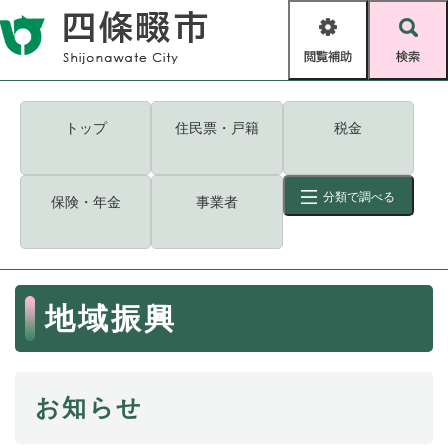
ペ
メニューを飛ばして本文へ
ー
閲
検
ジ
覧
索
の
補
先
助
頭
キーワード
検索
Foreign language
トップ
住民票・戸籍
税金
で
す
読み上げ・ふりがな
検索
。
分類で調べる
保険・年金
事業者
拡大
文字サイズ
背景色変更
標準
白
黒
青
ID
検索
ページ一時保存
表示
本
地域振興
文
くらし・手続き
く
ページID検索とは？
ら
し
登録・届け出・証明
お知らせ
・
手
保険・年金