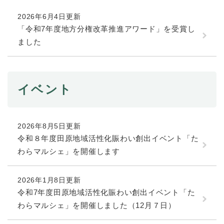
続
マイナンバー
き
2026年6月4日更新
の
税金
「令和7年度地方分権改革推進アワード」を受賞し
メ
ました
ニ
ごみ・リサイクル
ュ
ー
住まい
を
交通
ひ
イベント
ら
ペット・動物
く
おくやみ
2026年8月5日更新
令和８年度田原地域活性化賑わい創出イベント「た
地域活動・コミュニティ
わらマルシェ」を開催します
人権・男女共同参画
消費生活
2026年1月8日更新
令和7年度田原地域活性化賑わい創出イベント「た
相談窓口
わらマルシェ」を開催しました（12月７日）
イベント・施設予約