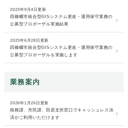
続
マイナンバー
き
2023年9月4日更新
の
税金
四條畷市統合型GISシステム更改・運用保守業務の
メ
公募型プロポーザル実施結果
ニ
ごみ・リサイクル
ュ
ー
住まい
2023年6月28日更新
を
四條畷市統合型GISシステム更改・運用保守業務の
交通
ひ
ら
公募型プロポーザルを実施します
ペット・動物
く
おくやみ
地域活動・コミュニティ
業務案内
人権・男女共同参画
消費生活
2026年1月26日更新
税務課、市民課、田原支所窓口でキャッシュレス決
相談窓口
済がご利用いただけます
イベント・施設予約