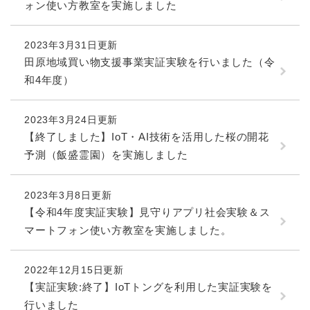
と
ー
ォン使い方教室を実施しました
ニ
環
市政情報
・
を
市
ュ
境
産
ひ
政
ー
の
業
ら
2023年3月31日更新
情
を
メ
の
く
田原地域買い物支援事業実証実験を行いました（令
報
ひ
ニ
メ
の
ら
和4年度）
ュ
ニ
メ
く
ー
ュ
ニ
を
ー
2023年3月24日更新
ュ
ひ
を
ー
【終了しました】IoT・AI技術を活用した桜の開花
ら
ひ
を
予測（飯盛霊園）を実施しました
く
ら
ひ
く
ら
く
2023年3月8日更新
【令和4年度実証実験】見守りアプリ社会実験＆ス
マートフォン使い方教室を実施しました。
2022年12月15日更新
【実証実験:終了】IoTトングを利用した実証実験を
行いました