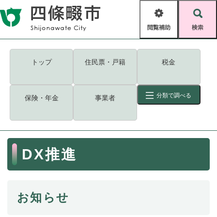
ペ
メニューを飛ばして本文へ
ー
閲
検
ジ
覧
索
の
補
先
助
頭
キーワード
検索
Foreign language
トップ
住民票・戸籍
税金
で
す
読み上げ・ふりがな
検索
。
分類で調べる
保険・年金
事業者
拡大
文字サイズ
背景色変更
標準
白
黒
青
ID
検索
ページ一時保存
表示
本
DX推進
文
くらし・手続き
く
ページID検索とは？
ら
し
登録・届け出・証明
お知らせ
・
手
保険・年金