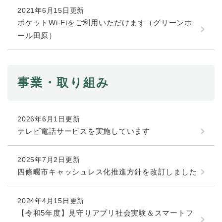
2021年6月15日更新
ポケットWi-Fiをご利用いただけます（グリーンホ
防災・安全
防
ール田原）
災
・
子育て・教育
安
子
全
育
事業・取り組み
の
て
メ
健康・医療・福祉
・
健
ニ
教
康
ュ
育
・
2026年6月1日更新
ー
の
スポーツ・文化
医
テレビ電話サービスを実施しています
を
ス
メ
療
ひ
ポ
ニ
・
ら
ー
ュ
2025年7月2日更新
福
まちづくり・環境
く
ツ
ー
ま
祉
四條畷市キャッシュレス化推進方針を改訂しました
・
を
ち
の
文
ひ
づ
メ
化
しごと・産業
ら
く
2024年4月15日更新
し
ニ
の
く
り
ご
ュ
【令和5年度】見守りアプリ社会実験＆スマートフ
メ
・