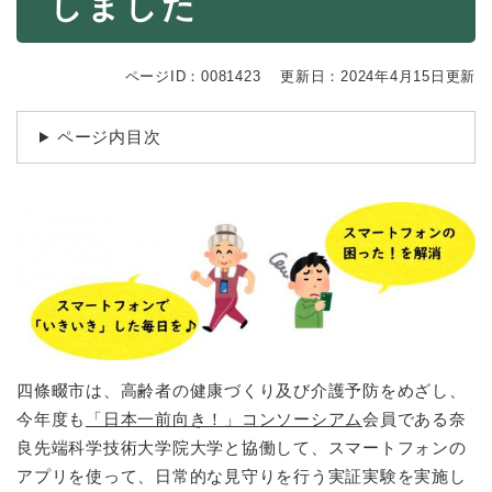
しました
続
マイナンバー
き
の
税金
メ
ページID：0081423
更新日：2024年4月15日更新
ニ
ごみ・リサイクル
ュ
ページ内目次
ー
住まい
を
交通
ひ
ら
ペット・動物
く
おくやみ
地域活動・コミュニティ
人権・男女共同参画
消費生活
四條畷市は、高齢者の健康づくり及び介護予防をめざし、
今年度も
「日本一前向き！」コンソーシアム
会員である奈
相談窓口
良先端科学技術大学院大学と協働して、スマートフォンの
イベント・施設予約
アプリを使って、日常的な見守りを行う実証実験を実施し