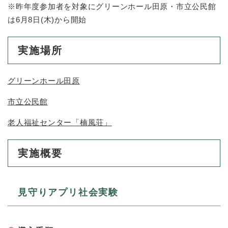
と
ー
ニ
※昨年度参加者を対象にグリーンホール田原・市立公民館
環
市政情報
・
を
市
ュ
境
は6月8日(木)から開始
産
ひ
政
ー
の
業
ら
情
を
メ
の
く
報
ひ
実施場所
ニ
メ
の
ら
ュ
ニ
メ
く
ー
ュ
ニ
グリーンホール田原
を
ー
ュ
ひ
を
ー
市立公民館
ら
ひ
を
く
ら
ひ
老人福祉センター「楠風荘」
く
ら
く
実施概要
見守りアプリ社会実験