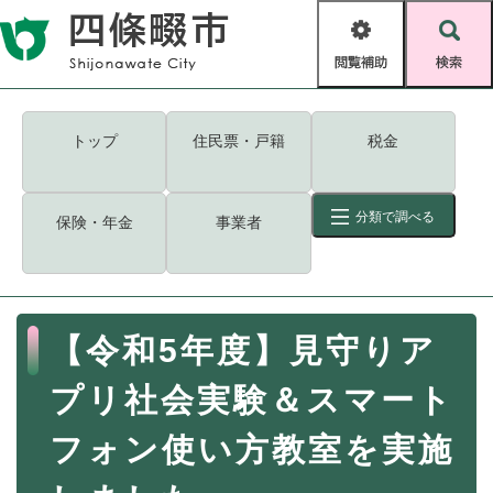
ペ
メニューを飛ばして本文へ
ー
閲
検
ジ
覧
索
の
補
先
助
頭
キーワード
検索
Foreign language
トップ
住民票・戸籍
税金
で
す
読み上げ・ふりがな
検索
。
分類で調べる
保険・年金
事業者
拡大
文字サイズ
背景色変更
標準
白
黒
青
ID
検索
ページ一時保存
表示
本
【令和5年度】見守りア
文
くらし・手続き
く
ページID検索とは？
プリ社会実験＆スマート
ら
し
登録・届け出・証明
フォン使い方教室を実施
・
手
保険・年金