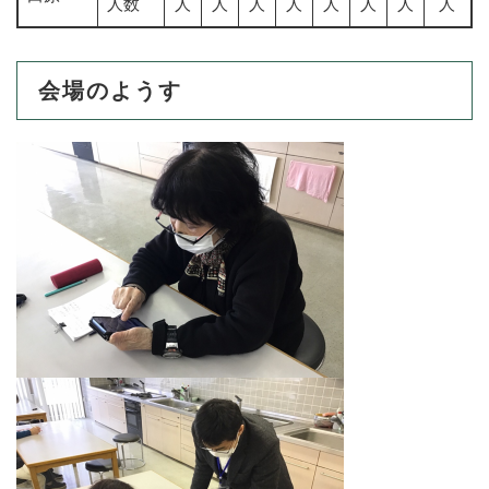
人数
人
人
人
人
人
人
人
人
会場のようす