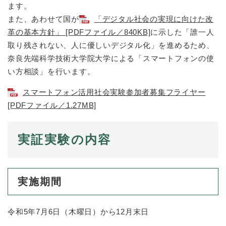
ます。
また、あわせて国が
「デジタル社会の実現に向けた改
防災・安全
防
革の基本方針」 [PDFファイル／840KB]
に示した「誰一人
災
取り残されない、人に優しいデジタル化」を進めるため、
・
奈良先端科学技術大学院大学による「スマートフォンの使
子育て・教育
安
子
い方相談」を行います。
全
育
の
て
スマートフォン活用社会実験参加者募集フライヤー
メ
健康・医療・福祉
・
健
ニ
[PDFファイル／1.27MB]
教
康
ュ
育
・
ー
の
スポーツ・文化
医
を
ス
実証実験の内容
メ
療
ひ
ポ
ニ
・
ら
ー
ュ
福
まちづくり・環境
く
ツ
ー
ま
祉
・
実施期間
を
ち
の
文
ひ
づ
メ
化
しごと・産業
ら
く
し
ニ
の
令和5年7月6日（木曜日）から12月末日
く
り
ご
ュ
メ
・