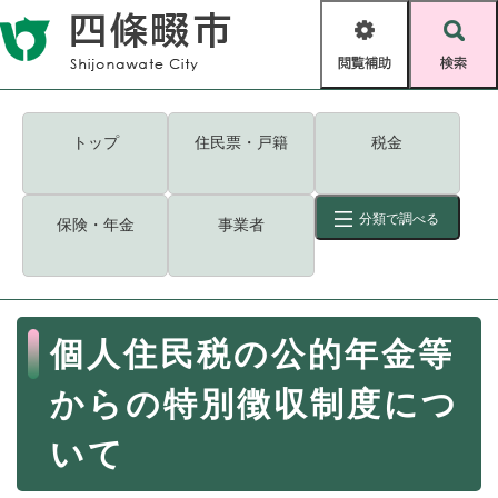
ペ
メニューを飛ばして本文へ
ー
閲
検
ジ
覧
索
の
補
先
助
頭
キーワード
検索
Foreign language
トップ
住民票・戸籍
税金
で
す
読み上げ・ふりがな
検索
。
分類で調べる
保険・年金
事業者
拡大
文字サイズ
背景色変更
標準
白
黒
青
ID
検索
ページ一時保存
表示
本
個人住民税の公的年金等
文
くらし・手続き
く
ページID検索とは？
からの特別徴収制度につ
ら
し
登録・届け出・証明
いて
・
手
保険・年金