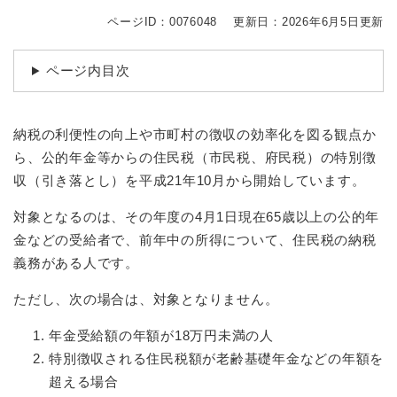
続
マイナンバー
き
ページID：0076048
更新日：2026年6月5日更新
の
税金
メ
ページ内目次
ニ
ごみ・リサイクル
ュ
ー
住まい
を
納税の利便性の向上や市町村の徴収の効率化を図る観点か
交通
ひ
ら、公的年金等からの住民税（市民税、府民税）の特別徴
ら
収（引き落とし）を平成21年10月から開始しています。
ペット・動物
く
おくやみ
対象となるのは、その年度の4月1日現在65歳以上の公的年
金などの受給者で、前年中の所得について、住民税の納税
地域活動・コミュニティ
義務がある人です。
人権・男女共同参画
ただし、次の場合は、対象となりません。
消費生活
年金受給額の年額が18万円未満の人
相談窓口
特別徴収される住民税額が老齢基礎年金などの年額を
イベント・施設予約
超える場合