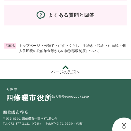
よくある質問と回答
トップページ
>
分類でさがす
>
くらし・手続き
>
税金
>
住民税
>
個
現在地
人住民税の公的年金等からの特別徴収制度について
ページの先頭へ
大阪府
四條畷市役所
法人番号6000020272299
四條畷市役所
〒575-8501 四條畷市中野本町1番1号
Tel:072-877-2121（代表）
Tel:0743-71-0330（代表）