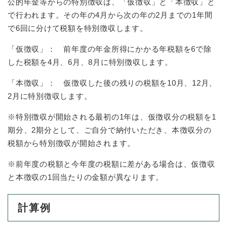
と
ー
公的年金等からの特別徴収は、「仮徴収」と「本徴収」と
ニ
環
市政情報
・
を
で行われます。その年の4月から次の年の2月までの1年間
市
ュ
境
産
ひ
政
ー
で6回に分けて税額を特別徴収します。
の
業
ら
情
を
メ
の
く
報
ひ
「仮徴収」： 前年度の年金所得にかかる年税額を6で除
ニ
メ
の
ら
ュ
した税額を4月、6月、8月に特別徴収します。
ニ
メ
く
ー
ュ
ニ
を
「本徴収」： 仮徴収した後の残りの税額を10月、12月、
ー
ュ
ひ
2月に特別徴収します。
を
ー
ら
ひ
を
く
※特別徴収が開始される最初の1年は、仮徴収分の税額を1
ら
ひ
く
期分、2期分として、ご自分で納付いただき、本徴収分の
ら
く
税額から特別徴収が開始されます。
※前年度の税額と今年度の税額に差がある場合は、仮徴収
と本徴収の1回当たりの金額が異なります。
計算例