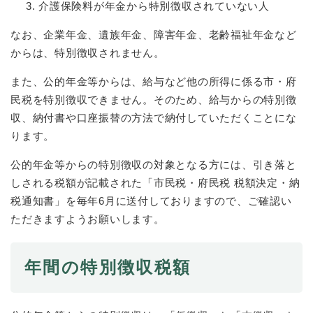
介護保険料が年金から特別徴収されていない人
防災・安全
なお、企業年金、遺族年金、障害年金、老齢福祉年金など
防
からは、特別徴収されません。
災
・
また、公的年金等からは、給与など他の所得に係る市・府
子育て・教育
安
子
全
民税を特別徴収できません。そのため、給与からの特別徴
育
の
収、納付書や口座振替の方法で納付していただくことにな
て
メ
健康・医療・福祉
・
ります。
健
ニ
教
康
ュ
育
公的年金等からの特別徴収の対象となる方には、引き落と
・
ー
の
スポーツ・文化
医
しされる税額が記載された「市民税・府民税 税額決定・納
を
ス
メ
療
税通知書」を毎年6月に送付しておりますので、ご確認い
ひ
ポ
ニ
・
ら
ー
ただきますようお願いします。
ュ
福
まちづくり・環境
く
ツ
ー
ま
祉
・
を
ち
の
文
年間の特別徴収税額
ひ
づ
メ
化
しごと・産業
ら
く
し
ニ
の
く
り
ご
ュ
メ
・