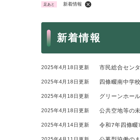
新着情報
足あと
くらし・手続き
く
ら
本
し
登録・届け出・証明
保険
新着情報
・
文
手
税金
ごみ
続
交通
ペッ
き
の
市民総合セン
2025年4月18日更新
地域活動・コミュニティ
人権
メ
ニ
四條畷南中学校
2025年4月18日更新
相談窓口
イベ
ュ
ー
グリーンホー
2025年4月18日更新
を
防災・安全
公共空地等の
2025年4月18日更新
防
ひ
災
ら
令和7年四條畷
2025年4月14日更新
・
く
子育て・教育
子
安
公募型協働の
2025年4月11日更新
育