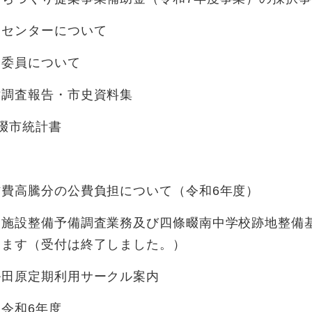
援センターについて
会委員について
財調査報告・市史資料集
畷市統計書
タ
材費高騰分の公費負担について（令和6年度）
的施設整備予備調査業務及び四條畷南中学校跡地整備
します（受付は終了しました。）
ル田原定期利用サークル案内
令和6年度