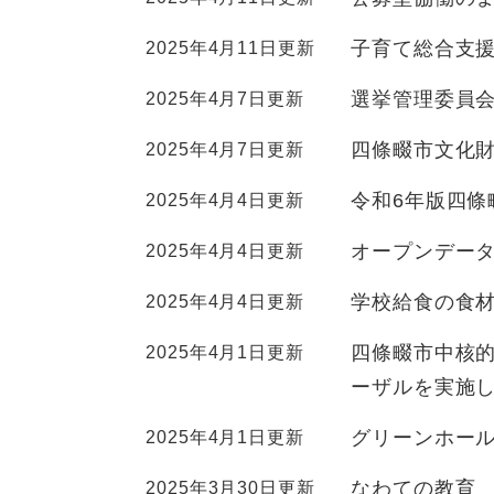
全
て
の
健康・医療・福祉
子育て総合支
2025年4月11日更新
健
・
メ
康
教
ニ
選挙管理委員
2025年4月7日更新
・
育
ュ
スポーツ・文化
ス
医
の
ー
四條畷市文化
2025年4月7日更新
ポ
療
メ
を
ー
・
ニ
ひ
まちづくり・環境
令和6年版四條
2025年4月4日更新
ま
ツ
福
ュ
ら
ち
・
祉
ー
く
オープンデー
2025年4月4日更新
づ
文
の
を
しごと・産業
し
く
化
メ
ひ
学校給食の食
2025年4月4日更新
ご
り
の
ニ
ら
と
・
メ
ュ
く
市政情報
四條畷市中核
2025年4月1日更新
市
・
環
ニ
ー
政
ーザルを実施
産
境
ュ
を
情
業
の
ー
ひ
グリーンホー
2025年4月1日更新
報
の
メ
を
ら
の
メ
ニ
ひ
く
なわての教育 
2025年3月30日更新
メ
ニ