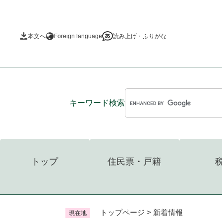
ペ
ー
ジ
本文へ
Foreign language
読み上げ・ふりがな
の
先
頭
で
す
。
キーワード
検索
トップ
住民票・戸籍
トップページ
>
新着情報
現在地