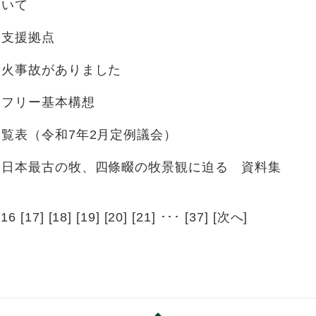
ついて
合支援拠点
発火事故がありました
アフリー基本構想
覧表（令和7年2月定例議会）
 日本最古の牧、四條畷の牧景観に迫る 資料集
 16 [
17
] [
18
] [
19
] [
20
] [
21
] ･･･ [
37
] [
次へ
]