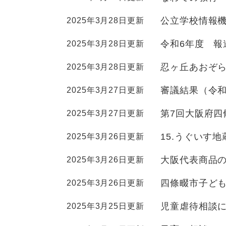
ュ
ら
ニ
ュ
ー
く
公立学校情報
2025年3月28日更新
ュ
ー
を
ー
を
ひ
令和6年度 報
2025年3月28日更新
を
ひ
ら
ひ
ら
く
忍ヶ丘あおぞ
2025年3月28日更新
ら
く
く
審議結果（令和
2025年3月27日更新
第7回大阪府
2025年3月27日更新
15.うぐいす地
2025年3月26日更新
大阪代表商品
2025年3月26日更新
四條畷市子ども
2025年3月26日更新
児童虐待相談
2025年3月25日更新