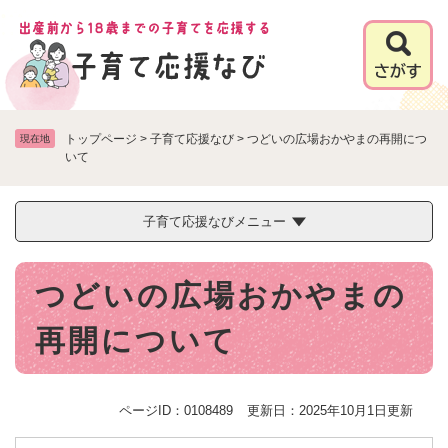
ペ
メニューを飛ばして本文へ
ー
ジ
の
先
頭
で
トップページ
>
子育て応援なび
>
つどいの広場おかやまの再開につ
現在地
す
いて
。
子育て応援なびメニュー
本
つどいの広場おかやまの
文
再開について
ページID：0108489
更新日：2025年10月1日更新