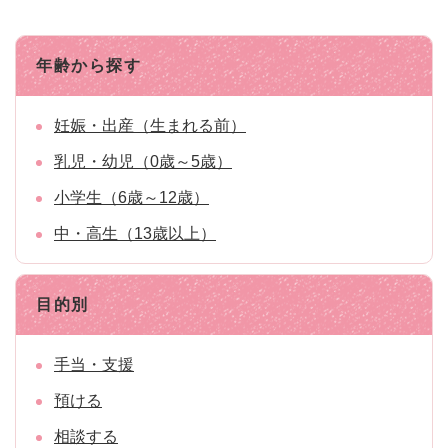
年齢から探す
妊娠・出産（生まれる前）
乳児・幼児（0歳～5歳）
小学生（6歳～12歳）
中・高生（13歳以上）
目的別
手当・支援
預ける
相談する