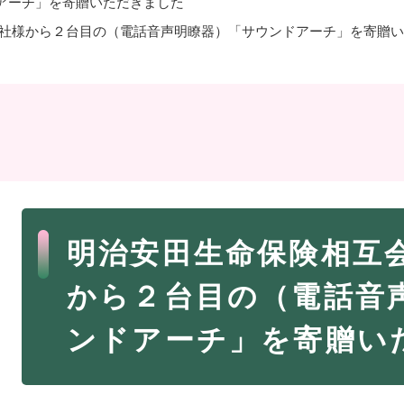
アーチ」を寄贈いただきました
支社様から２台目の（電話音声明瞭器）「サウンドアーチ」を寄贈
・年金
マイナンバー
・リサイクル
住まい
ト・動物
おくやみ
・男女共同参画
消費生活
本
ント・施設予約
明治安田生命保険相互会
文
から２台目の（電話音
ンドアーチ」を寄贈い