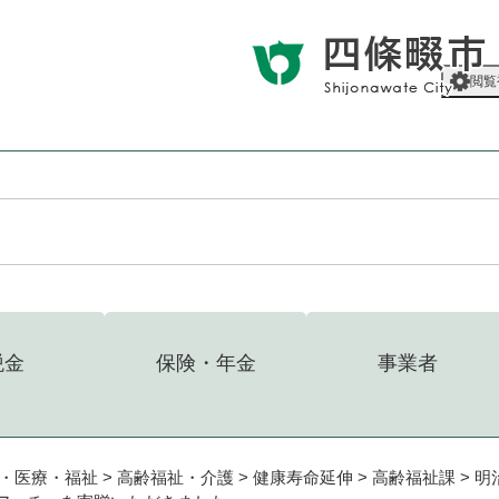
メニューを飛ばして本文へ
閲覧
税金
保険・年金
事業者
・医療・福祉
>
高齢福祉・介護
>
健康寿命延伸
>
高齢福祉課
>
明