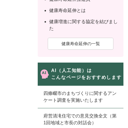
ュ
ら
ニ
ュ
ー
く
健康寿命延伸とは
ュ
ー
を
ー
を
ひ
健康増進に関する協定を結びまし
を
ひ
ら
た
ひ
ら
く
ら
く
健康寿命延伸の一覧
く
AI（人工知能）は
こんなページをおすすめします
四條畷市のまちづくりに関するアン
ケート調査を実施いたします
府営清滝住宅での意見交換全文（第
1回地域と市長の対話会）