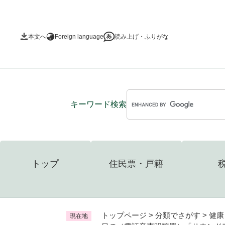
ペ
ー
ジ
本文へ
Foreign language
読み上げ・ふりがな
の
先
頭
で
す
。
キーワード
検索
トップ
住民票・戸籍
トップページ
>
分類でさがす
>
健康
現在地