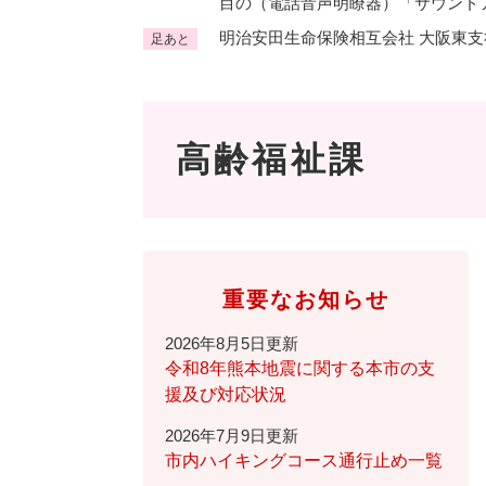
目の（電話音声明瞭器）「サウンド
くらし・手続き
明治安田生命保険相互会社 大阪東
足あと
く
ら
し
登録・届け出・証明
保険
・
高齢福祉課
手
税金
ごみ
続
交通
ペッ
き
の
地域活動・コミュニティ
人権
メ
ニ
相談窓口
イベ
重要なお知らせ
ュ
ー
2026年8月5日更新
を
令和8年熊本地震に関する本市の支
防災・安全
防
ひ
援及び対応状況
災
ら
2026年7月9日更新
・
く
子育て・教育
子
市内ハイキングコース通行止め一覧
安
育