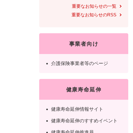
全
重要なお知らせの一覧
て
の
健康・医療・福祉
健
・
メ
重要なお知らせのRSS
康
教
ニ
・
育
ュ
スポーツ・文化
ス
医
の
ー
ポ
療
メ
を
事業者向け
ー
・
ニ
ひ
まちづくり・環境
ま
ツ
福
ュ
ら
ち
・
介護保険事業者等のページ
祉
ー
く
づ
文
の
を
しごと・産業
し
く
化
メ
ひ
ご
り
の
ニ
ら
健康寿命延伸
と
・
メ
ュ
く
市政情報
市
・
環
ニ
ー
政
産
境
ュ
を
健康寿命延伸情報サイト
情
業
の
ー
ひ
報
の
メ
を
ら
健康寿命延伸のすすめイベント
の
メ
ニ
ひ
く
健康寿命延伸推進員
メ
ニ