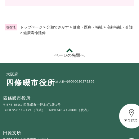
トップページ
>
分類でさがす
>
健康・医療・福祉
>
高齢福祉・介護
現在地
>
健康寿命延伸
ページの先頭へ
大阪府
四條畷市役所
法人番号6000020272299
四條畷市役所
〒575-8501 四條畷市中野本町1番1号
Tel:072-877-2121（代表）
Tel:0743-71-0330（代表）
田原支所