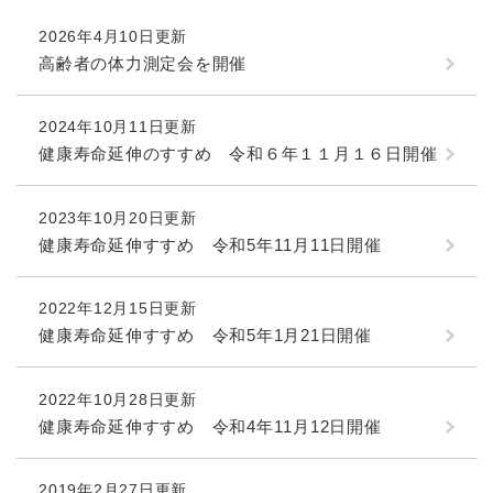
続
マイナンバー
き
2026年4月10日更新
の
税金
高齢者の体力測定会を開催
メ
ニ
ごみ・リサイクル
ュ
2024年10月11日更新
ー
住まい
健康寿命延伸のすすめ 令和６年１１月１６日開催
を
交通
ひ
ら
2023年10月20日更新
ペット・動物
く
健康寿命延伸すすめ 令和5年11月11日開催
おくやみ
地域活動・コミュニティ
2022年12月15日更新
健康寿命延伸すすめ 令和5年1月21日開催
人権・男女共同参画
消費生活
2022年10月28日更新
健康寿命延伸すすめ 令和4年11月12日開催
相談窓口
イベント・施設予約
2019年2月27日更新