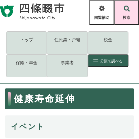
ペ
メニューを飛ばして本文へ
ー
閲
検
ジ
覧
索
の
補
先
助
頭
キーワード
検索
Foreign language
トップ
住民票・戸籍
税金
で
す
読み上げ・ふりがな
検索
。
分類で調べる
保険・年金
事業者
拡大
文字サイズ
背景色変更
標準
白
黒
青
ID
検索
ページ一時保存
表示
本
健康寿命延伸
文
くらし・手続き
く
ページID検索とは？
ら
し
登録・届け出・証明
イベント
・
手
保険・年金