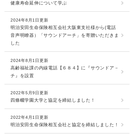
と
ー
ニ
健康寿命延伸について学ぶ
環
市政情報
・
を
市
ュ
境
産
ひ
政
ー
の
業
ら
2024年8月1日更新
情
を
メ
の
く
明治安田生命保険相互会社大阪東支社様から(電話
報
ひ
ニ
メ
の
ら
音声明瞭器）「サウンドアーチ」を寄贈いただきま
ュ
ニ
メ
く
ー
した
ュ
ニ
を
ー
ュ
ひ
を
ー
2024年8月1日更新
ら
ひ
を
く
高齢福祉課の内線電話【６８４】に『サウンドア－
ら
ひ
チ』を設置
く
ら
く
2022年5月9日更新
四條畷学園大学と協定を締結しました！
2022年4月1日更新
明治安田生命保険相互会社と協定を締結しました！