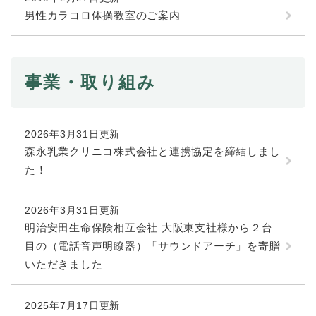
男性カラコロ体操教室のご案内
防災・安全
防
災
・
事業・取り組み
子育て・教育
安
子
全
育
の
て
メ
健康・医療・福祉
・
2026年3月31日更新
健
ニ
教
森永乳業クリニコ株式会社と連携協定を締結しまし
康
ュ
育
・
た！
ー
の
スポーツ・文化
医
を
ス
メ
療
ひ
ポ
ニ
2026年3月31日更新
・
ら
ー
ュ
明治安田生命保険相互会社 大阪東支社様から２台
福
まちづくり・環境
く
ツ
ー
ま
祉
目の（電話音声明瞭器）「サウンドアーチ」を寄贈
・
を
ち
の
文
いただきました
ひ
づ
メ
化
しごと・産業
ら
く
し
ニ
の
く
り
ご
ュ
2025年7月17日更新
メ
・