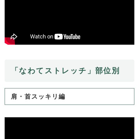
と
ー
ニ
環
市政情報
・
を
市
ュ
境
産
ひ
政
ー
の
業
ら
情
を
メ
の
く
報
ひ
ニ
メ
の
ら
ュ
ニ
メ
く
ー
ュ
ニ
を
ー
ュ
ひ
を
ー
ら
ひ
を
「なわてストレッチ」部位別
く
ら
ひ
く
ら
く
肩・首スッキリ編