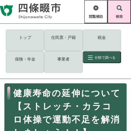
ペ
メニューを飛ばして本文へ
ー
閲
検
ジ
覧
索
の
補
先
助
頭
キーワード
検索
Foreign language
トップ
住民票・戸籍
税金
で
す
読み上げ・ふりがな
検索
。
分類で調べる
保険・年金
事業者
拡大
文字サイズ
背景色変更
標準
白
黒
青
ID
検索
ページ一時保存
表示
本
健康寿命の延伸について
文
くらし・手続き
く
ページID検索とは？
【ストレッチ・カラコ
ら
し
登録・届け出・証明
ロ体操で運動不足を解消
・
手
保険・年金