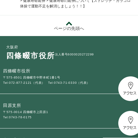
>
健康寿命延伸
>
健康寿命の延伸について【ストレッチ・カラコロ
体操で運動不足を解消しましょう！！】
ページの先頭へ
大阪府
四條畷市役所
法人番号6000020272299
四條畷市役所
〒575-8501 四條畷市中野本町1番1号
Tel:072-877-2121（代表）
Tel:0743-71-0330（代表）
田原支所
〒575-0014 四條畷市上田原1
Tel:0743-78-0175