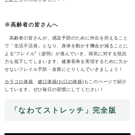
防災・安全
防
災
※高齢者の皆さんへ
・
子育て・教育
安
高齢者の皆さんが、感染予防のために外出を控えること
子
全
育
で「生活不活発」となり、身体を動かす機会が減ることに
の
て
よる“フレイル”（虚弱）が進んでいき、病気に対する抵抗
メ
健康・医療・福祉
・
健
力も低下してしまいます。健康長寿を実現するために欠か
ニ
教
康
ュ
せないフレイル予防・改善にとりくんでいきましょう！
育
・
ー
の
スポーツ・文化
医
を
ス
カラコロ体操
、
健口体操(お口の体操)
もこのページで紹介
メ
療
ひ
ポ
ニ
しています。ぜひ毎日の習慣にしてください！
・
ら
ー
ュ
福
まちづくり・環境
く
ツ
ー
ま
祉
・
を
ち
「なわてストレッチ」完全版
の
文
ひ
づ
メ
化
しごと・産業
ら
く
し
ニ
の
く
り
ご
ュ
メ
・