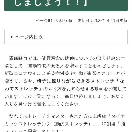
しましょう！！】
続
マイナンバー
き
の
税金
メ
ページID：0037746
更新日：2022年4月1日更新
ニ
ごみ・リサイクル
ュ
ページ内目次
ー
住まい
を
交通
ひ
ら
四條畷市では、健康寿命の延伸についての取り組みの一
ペット・動物
く
環として、運動習慣のある人を増やすことをめざします。
おくやみ
新型コロナウイルス感染症対策で行動が制限されることが
増えている今、
椅子に座りながらできるストレッチ「な
地域活動・コミュニティ
わてストレッチ」
のやり方をお知らせする動画を公開して
人権・男女共同参画
います。ぜひご覧になって、毎日継続しましょう。お気に
入りを見つけて習慣にしてください。
消費生活
相談窓口
なわてストレッチをマスターされた方に上級編
「ダイナ
ミックストレッチング（動的ストレッチ）」
、特別編
「脳
イベント・施設予約
トレ」
もご用意しました！！