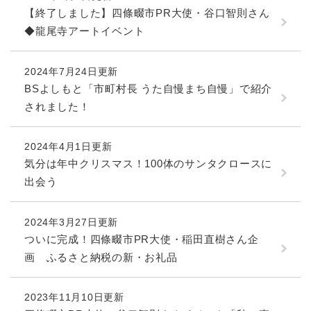
【終了しました】四條畷市PR大使・谷口智則さん
◆龍尾寺アートイベント
防災・安全
防
災
・
2024年7月24日更新
子育て・教育
安
BSよしもと「市町村長 うた自慢まち自慢」で紹介
子
全
育
されました！
の
て
メ
健康・医療・福祉
・
健
ニ
教
2024年4月1日更新
康
ュ
育
気分は年中クリスマス！100体のサンタクロースに
・
ー
の
スポーツ・文化
医
出会う
を
ス
メ
療
ひ
ポ
ニ
・
ら
ー
ュ
2024年3月27日更新
福
まちづくり・環境
く
ツ
ー
ま
ついに完成！四條畷市PR大使・稲田直樹さん企
祉
・
を
ち
の
画 ふるさと納税の新・お礼品
文
ひ
づ
メ
化
しごと・産業
ら
く
し
ニ
の
く
り
2023年11月10日更新
ご
ュ
メ
・