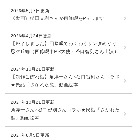
続
マイナンバー
き
2026年5月7日更新
の
税金
《動画》稲田直樹さんが四條畷をPRします
メ
ニ
ごみ・リサイクル
ュ
2026年4月24日更新
ー
住まい
【終了しました】四條畷でわくわくサンタめぐり
を
交通
忍ケ丘編（四條畷市PR大使・谷口智則さん出演）
ひ
ら
ペット・動物
く
2024年10月21日更新
おくやみ
【制作こぼれ話】角淳一さん×谷口智則さんコラボ
★民話「さかれた龍」動画絵本
地域活動・コミュニティ
人権・男女共同参画
2024年10月21日更新
消費生活
角淳一さん×谷口智則さんコラボ★民話「さかれた
龍」動画絵本
相談窓口
イベント・施設予約
2024年8月9日更新