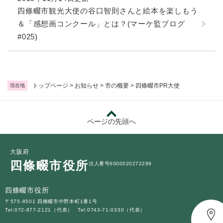
四條畷市観光大使の谷口智則さんと絵本を楽しもう
＆「感想画コンクール」とは？(マーケ監ブログ
#025)
トップページ
>
お知らせ
>
市の概要
>
四條畷市PR大使
現在地
ページの先頭へ
大阪府
四條畷市役所
法人番号6000020272299
四條畷市役所
〒575-8501 四條畷市中野本町1番1号
Tel:072-877-2121（代表）
Tel:0743-71-0330（代表）