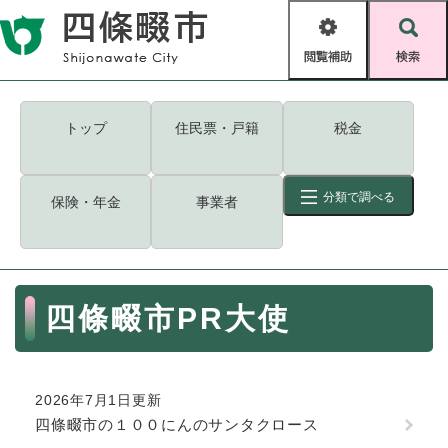
ペ
メニューを飛ばして本文へ
ー
閲
検
ジ
覧
索
の
補
先
助
頭
キーワード
検索
Foreign language
トップ
住民票・戸籍
税金
で
す
読み上げ・ふりがな
検索
。
分類で調べる
保険・年金
事業者
拡大
文字サイズ
背景色変更
標準
白
黒
青
ID
検索
ページ一時保存
表示
本
四條畷市PR大使
文
くらし・手続き
く
ページID検索とは？
ら
し
登録・届け出・証明
2026年7月1日更新
・
四條畷市の１００にんのサンタクロース
手
保険・年金