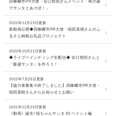
と
ー
四條畷市PR大使・谷口智則さんイベント「秋の森
ニ
環
市政情報
・
を
市
ュ
でサンタとあそぼ！」
境
産
ひ
政
ー
の
業
ら
情
を
メ
の
く
2022年12月23日更新
報
ひ
ニ
メ
新動画公開◆四條畷市PR大使・稲田直樹さんのふ
の
ら
ュ
ニ
メ
く
るさと納税お礼品プロジェクト
ー
ュ
ニ
を
ー
ュ
ひ
を
2022年10月21日更新
ー
ら
ひ
を
◆ライブペインティング生配信◆ 谷口智則さんと
く
ら
ひ
「飯盛サンタ」を作ろう！
く
ら
く
2022年7月25日更新
【協力者募集※終了しました】四條畷市PR大使・
稲田直樹さんからお知らせとお願い
2021年12月15日更新
《動画》誕生! 稲ちゃんサンタ #2 ペイント編