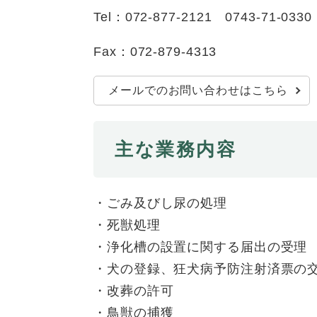
全
Tel：072-877-2121 0743-71-0330
て
の
健康・医療・福祉
健
・
メ
康
教
Fax：072-879-4313
ニ
・
育
ュ
スポーツ・文化
ス
医
の
ー
メールでのお問い合わせはこちら
ポ
療
メ
を
ー
・
ニ
ひ
まちづくり・環境
ま
ツ
福
ュ
ら
主な業務内容
ち
・
祉
ー
く
づ
文
の
を
しごと・産業
し
く
化
メ
ひ
ご
り
の
ニ
・ごみ及びし尿の処理
ら
と
・
メ
ュ
く
市政情報
・死獣処理
市
・
環
ニ
ー
・浄化槽の設置に関する届出の受理
政
産
境
ュ
を
情
業
の
・犬の登録、狂犬病予防注射済票の
ー
ひ
報
の
メ
を
ら
・改葬の許可
の
メ
ニ
ひ
く
・鳥獣の捕獲
メ
ニ