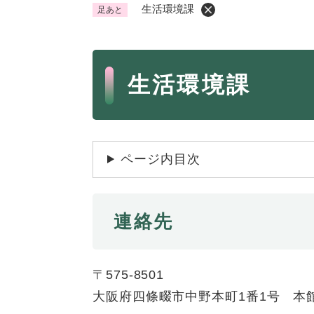
生活環境課
足あと
くらし・手続き
く
ら
本
し
登録・届け出・証明
保険
生活環境課
・
文
手
税金
ごみ
続
交通
ペッ
き
の
地域活動・コミュニティ
人権
ページ内目次
メ
ニ
相談窓口
イベ
ュ
ー
連絡先
を
防災・安全
防
ひ
災
ら
〒575-8501
・
く
子育て・教育
大阪府四條畷市中野本町1番1号 本
子
安
育