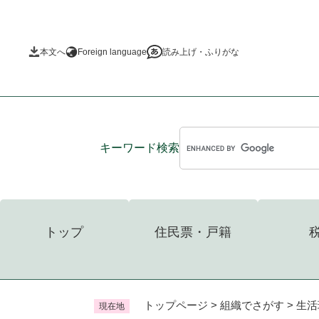
ペ
ー
ジ
本文へ
Foreign language
読み上げ・ふりがな
の
先
頭
で
す
。
キーワード
検索
トップ
住民票・戸籍
トップページ
>
組織でさがす
>
生活
現在地