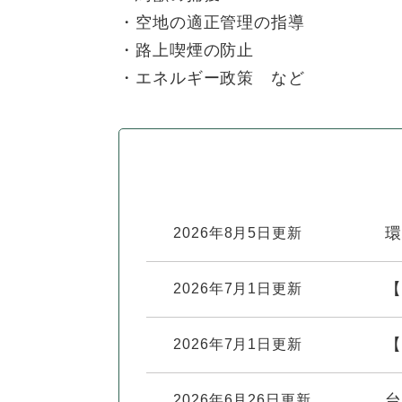
ュ
ら
ニ
ュ
・空地の適正管理の指導
ー
く
ュ
ー
を
・路上喫煙の防止
ー
を
ひ
・エネルギー政策 など
を
ひ
ら
ひ
ら
く
ら
く
く
環
2026年8月5日更新
【
2026年7月1日更新
【
2026年7月1日更新
台
2026年6月26日更新