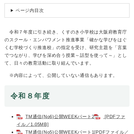
続
マイナンバー
き
ページ内目次
の
税金
メ
ニ
ごみ・リサイクル
令和７年度に引き続き、くすのき小学校は大阪府教育庁
ュ
ー
住まい
のスクール・エンパワメント推進事業「確かな学びをはぐ
を
くむ学校づくり推進校」の指定を受け、研究主題を「言葉
交通
ひ
でつながり、学びを深め合う授業～話型を使って～」とし
ら
ペット・動物
て、日々の教育活動に取り組んでいます。
く
おくやみ
※内容によって、公開していない通信もあります。
地域活動・コミュニティ
令和８年度
人権・男女共同参画
消費生活
TM通信(No6)公開WEEKパート2
[PDFファ
相談窓口
イル／1.05MB]
イベント・施設予約
TM通信(No5)公開WEEKパート1[PDFファイル／