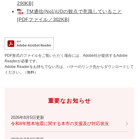
と
ー
ニ
290KB]
環
市政情報
・
を
市
ュ
TM通信(No1)UDの観点で意識していること
境
産
ひ
政
ー
の
[PDFファイル／302KB]
業
ら
情
を
メ
の
く
報
ひ
ニ
メ
の
ら
ュ
ニ
メ
く
ー
ュ
ニ
を
ー
ュ
PDF形式のファイルをご覧いただく場合には、Adobe社が提供するAdobe
ひ
を
ー
Readerが必要です。
ら
ひ
Adobe Readerをお持ちでない方は、バナーのリンク先からダウンロードして
を
く
ら
ください。（無料）
ひ
く
ら
く
重要なお知らせ
2026年8月5日更新
令和8年熊本地震に関する本市の支援及び対応状況