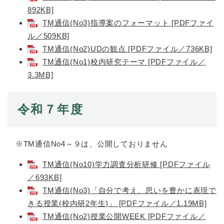
892KB]
TM通信(No3)指導案のフォーマット [PDFファイ
防災・安全
防
ル／509KB]
災
TM通信(No2)UDの観点 [PDFファイル／736KB]
・
子育て・教育
安
TM通信(No1)校内研究テーマ [PDFファイル／
子
全
育
3.3MB]
の
て
メ
健康・医療・福祉
・
健
ニ
教
令和７年度
康
ュ
育
・
ー
の
スポーツ・文化
医
を
ス
メ
療
※TM通信No4～９は、公開しておりません
ひ
ポ
ニ
・
ら
ー
ュ
福
まちづくり・環境
TM通信(No10)学力調査分析研修 [PDFファイル
く
ツ
ー
ま
祉
・
／693KB]
を
ち
の
文
ひ
づ
TM通信(No3)「自分で考え、思いを豊かに表現で
メ
化
しごと・産業
ら
く
きる授業(校内研2年生)」 [PDFファイル／1.19MB]
し
ニ
の
く
り
ご
ュ
TM通信(No2)授業公開WEEK [PDFファイル／
メ
・