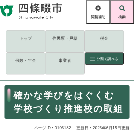
ペ
メニューを飛ばして本文へ
ー
閲
検
ジ
覧
索
の
補
先
助
頭
キーワード
検索
Foreign language
トップ
住民票・戸籍
税金
で
す
読み上げ・ふりがな
検索
。
分類で調べる
保険・年金
事業者
拡大
文字サイズ
背景色変更
標準
白
黒
青
ID
検索
ページ一時保存
表示
本
確かな学びをはぐくむ
文
くらし・手続き
く
ページID検索とは？
学校づくり推進校の取組
ら
し
登録・届け出・証明
・
ページID：0106182
手
更新日：2026年6月15日更新
保険・年金