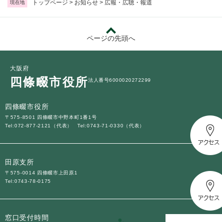
トップページ
>
お知らせ
>
広報・広聴・報道
現在地
防災・安全
防
ページの先頭へ
災
・
子育て・教育
安
子
大阪府
全
育
四條畷市役所
の
法人番号6000020272299
て
メ
健康・医療・福祉
・
健
ニ
教
四條畷市役所
康
ュ
育
・
〒575-8501 四條畷市中野本町1番1号
ー
の
スポーツ・文化
Tel:072-877-2121（代表）
Tel:0743-71-0330（代表）
医
を
ス
メ
療
ひ
ポ
ニ
・
ら
ー
ュ
福
まちづくり・環境
田原支所
く
ツ
ー
ま
祉
・
〒575-0014 四條畷市上田原1
を
ち
の
Tel:0743-78-0175
文
ひ
づ
メ
化
しごと・産業
ら
く
し
ニ
の
く
り
ご
ュ
メ
窓口受付時間
・