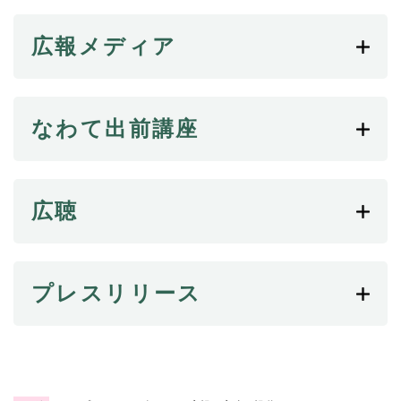
続
マイナンバー
き
の
広報メディア
税金
メ
ニ
ごみ・リサイクル
ュ
ー
住まい
なわて出前講座
を
交通
ひ
ら
ペット・動物
く
広聴
おくやみ
地域活動・コミュニティ
人権・男女共同参画
プレスリリース
消費生活
相談窓口
イベント・施設予約