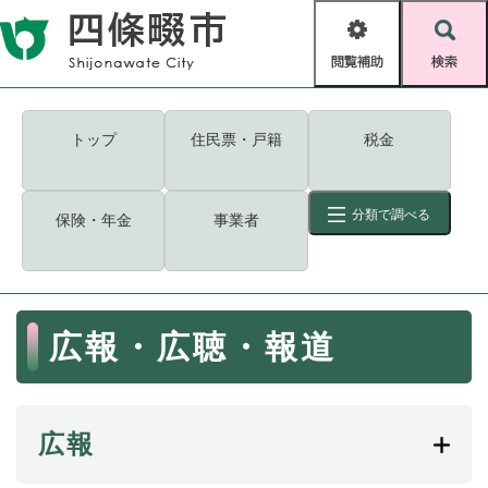
ペ
メニューを飛ばして本文へ
ー
閲
検
ジ
覧
索
の
補
先
助
頭
キーワード
検索
Foreign language
トップ
住民票・戸籍
税金
で
す
読み上げ・ふりがな
検索
。
分類で調べる
保険・年金
事業者
拡大
文字サイズ
背景色変更
標準
白
黒
青
ID
検索
ページ一時保存
表示
本
広報・広聴・報道
文
くらし・手続き
く
ページID検索とは？
ら
し
登録・届け出・証明
広報
・
手
保険・年金