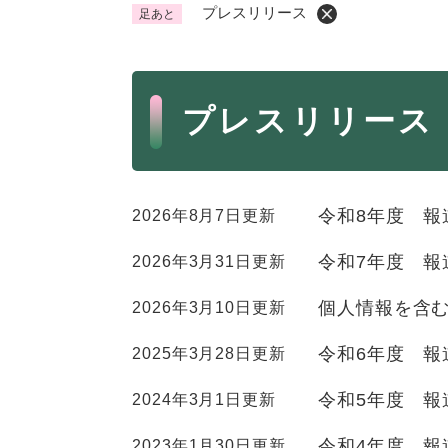
プレスリリース
足あと
くらし・手続き
く
ら
本
し
登録・届け出・証明
保険
プレスリリース
・
文
手
税金
ごみ
続
交通
ペッ
き
の
令和8年度 報
2026年8月7日更新
地域活動・コミュニティ
人権
メ
ニ
令和7年度 報
2026年3月31日更新
相談窓口
イベ
ュ
ー
個人情報を含
2026年3月10日更新
を
防災・安全
令和6年度 報
2025年3月28日更新
防
ひ
災
ら
令和5年度 報
2024年3月1日更新
・
く
子育て・教育
子
安
令和4年度 報
2023年1月30日更新
育