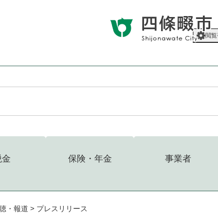
メニューを飛ばして本文へ
閲覧
税金
保険・年金
事業者
聴・報道
>
プレスリリース