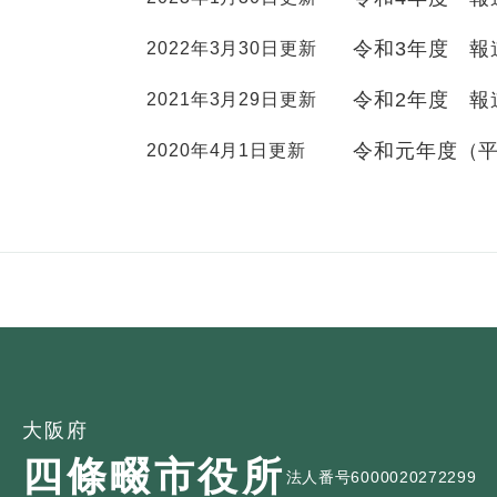
全
て
の
健康・医療・福祉
令和3年度 報
2022年3月30日更新
健
・
メ
康
教
ニ
令和2年度 報
2021年3月29日更新
・
育
ュ
スポーツ・文化
ス
医
の
ー
令和元年度（平
2020年4月1日更新
ポ
療
メ
を
ー
・
ニ
ひ
まちづくり・環境
ま
ツ
福
ュ
ら
ち
・
祉
ー
く
づ
文
の
を
しごと・産業
し
く
化
メ
ひ
ご
り
の
ニ
ら
と
・
メ
ュ
く
市政情報
市
・
環
ニ
ー
政
産
境
ュ
を
情
業
の
ー
ひ
大阪府
報
の
メ
を
ら
四條畷市役所
の
メ
ニ
ひ
く
法人番号6000020272299
メ
ニ