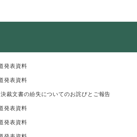
・年金
マイナンバー
・リサイクル
住まい
ト・動物
おくやみ
道発表資料
・男女共同参画
消費生活
道発表資料
ント・施設予約
む決裁文書の紛失についてのお詫びとご報告
道発表資料
道発表資料
道発表資料