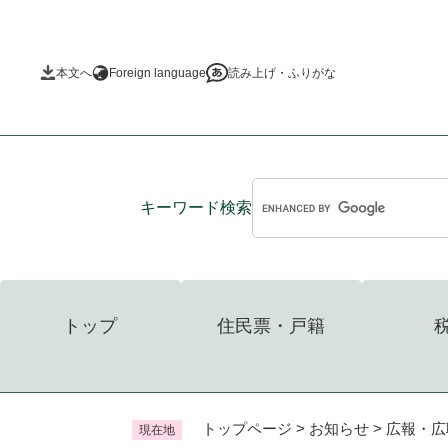
ペ
ー
ジ
本文へ
Foreign language
読み上げ・ふりがな
の
先
頭
で
す
。
キーワード
検索
トップ
住民票・戸籍
トップページ
>
お知らせ
>
広報・広
現在地