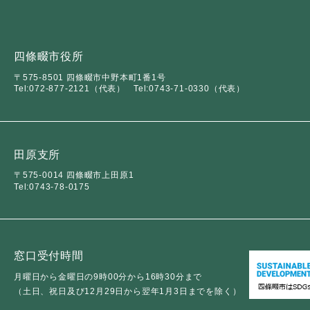
ュ
ら
ニ
ュ
ー
く
ュ
ー
を
ー
を
ひ
四條畷市役所
を
ひ
ら
〒575-8501 四條畷市中野本町1番1号
ひ
ら
く
Tel:072-877-2121（代表）
Tel:0743-71-0330（代表）
ら
く
く
田原支所
〒575-0014 四條畷市上田原1
Tel:0743-78-0175
窓口受付時間
月曜日から金曜日の9時00分から16時30分まで
（土日、祝日及び12月29日から翌年1月3日までを除く）