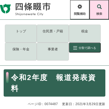
ペ
メニューを飛ばして本文へ
ー
閲
検
ジ
覧
索
の
補
先
助
頭
キーワード
検索
Foreign language
トップ
住民票・戸籍
税金
で
す
読み上げ・ふりがな
検索
。
分類で調べる
保険・年金
事業者
拡大
文字サイズ
背景色変更
標準
白
黒
青
ID
検索
ページ一時保存
表示
本
令和2年度 報道発表資
文
くらし・手続き
く
ページID検索とは？
料
ら
し
登録・届け出・証明
・
ページID：0074487
手
更新日：2021年3月29日更新
保険・年金