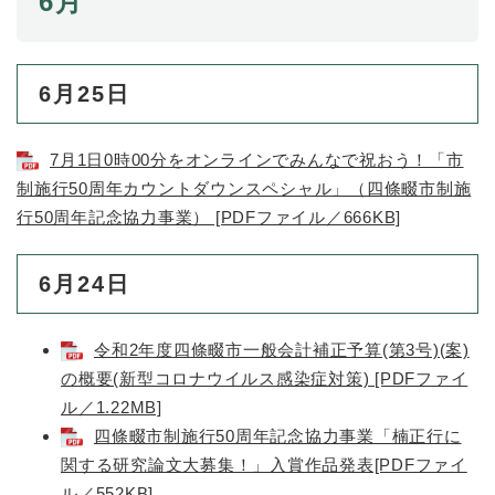
6月
6月25日
7月1日0時00分をオンラインでみんなで祝おう！「市
制施行50周年カウントダウンスペシャル」（四條畷市制施
行50周年記念協力事業） [PDFファイル／666KB]
6月24日
令和2年度四條畷市一般会計補正予算(第3号)(案)
の概要(新型コロナウイルス感染症対策) [PDFファイ
ル／1.22MB]
四條畷市制施行50周年記念協力事業「楠正行に
関する研究論文大募集！」入賞作品発表[PDFファイ
ル／552KB]