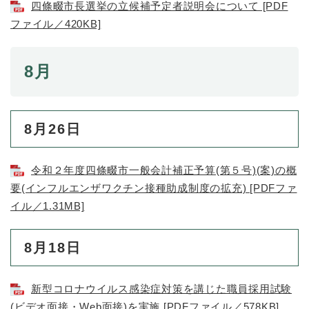
四條畷市長選挙の立候補予定者説明会について [PDF
ファイル／420KB]
8月
8月26日
令和２年度四條畷市一般会計補正予算(第５号)(案)の概
要(インフルエンザワクチン接種助成制度の拡充) [PDFファ
イル／1.31MB]
8月18日
新型コロナウイルス感染症対策を講じた職員採用試験
(ビデオ面接・Web面接)を実施 [PDFファイル／578KB]