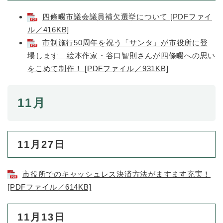
四條畷市議会議員補欠選挙について [PDFファイ
ル／416KB]
市制施行50周年を祝う「サンタ」が市役所に登
場します 絵本作家・谷口智則さんが四條畷への思い
をこめて制作！ [PDFファイル／931KB]
11月
11月27日
市役所でのキャッシュレス決済方法がますます充実！
[PDFファイル／614KB]
11月13日