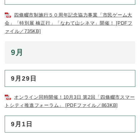
四條畷市制施行５０周年記念協力事業「市民ゲーム大
会」「特別展 楠正行」「なわて山シネマ」開催！ [PDFフ
ァイル／735KB]
9月
9月29日
オンライン同時開催！10月3日 第2回「四條畷市スマー
トシティ推進フォーラム」 [PDFファイル／863KB]
9月1日