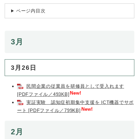
続
マイナンバー
き
ページ内目次
の
税金
メ
ニ
ごみ・リサイクル
ュ
ー
3月
住まい
を
交通
ひ
ら
ペット・動物
く
3月26日
おくやみ
民間企業の従業員を研修員として受入れます
地域活動・コミュニティ
[PDFファイル／493KB]
人権・男女共同参画
実証実験 認知症初期集中支援を ICT機器でサポ
消費生活
ート [PDFファイル／799KB]
相談窓口
2月
イベント・施設予約