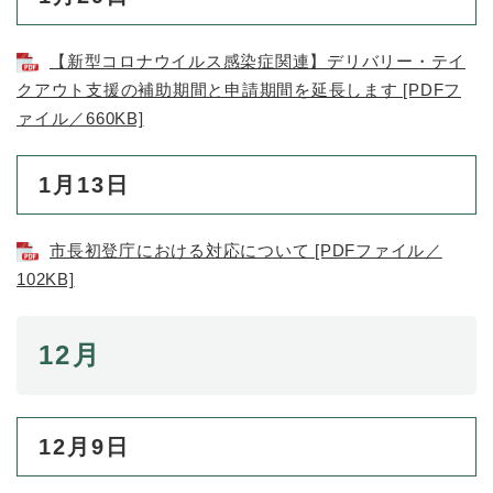
と
ー
ニ
環
市政情報
・
を
市
ュ
境
産
ひ
政
ー
【新型コロナウイルス感染症関連】デリバリー・テイ
の
業
ら
情
を
メ
クアウト支援の補助期間と申請期間を延長します [PDFフ
の
く
報
ひ
ニ
メ
ァイル／660KB]
の
ら
ュ
ニ
メ
く
ー
ュ
ニ
を
1月13日
ー
ュ
ひ
を
ー
ら
ひ
を
く
市長初登庁における対応について [PDFファイル／
ら
ひ
102KB]
く
ら
く
12月
12月9日