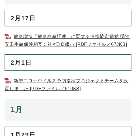
防災・安全
2月17日
防
災
・
子育て・教育
健康増進「健康寿命延伸」に関する連携協定締結 明治
安
子
全
安田生命保険相互会社×四條畷市 [PDFファイル／673KB]
育
の
て
メ
健康・医療・福祉
・
健
2月1日
ニ
教
康
ュ
育
・
ー
の
スポーツ・文化
医
新型コロナウイルス予防接種プロジェクトチームを設
を
ス
メ
療
ひ
ポ
置しました [PDFファイル／510KB]
ニ
・
ら
ー
ュ
福
まちづくり・環境
く
ツ
ー
ま
祉
・
1月
を
ち
の
文
ひ
づ
メ
化
しごと・産業
ら
く
し
ニ
の
く
り
ご
ュ
メ
1月29日
・