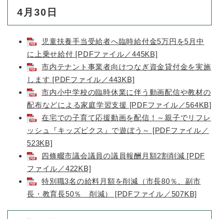
4月30日
児童扶養手当受給者へ臨時給付金5万円を5月中
に上乗せ給付 [PDFファイル／445KB]
市内テナント事業者向けつなぎ資金貸付金を実施
します [PDFファイル／443KB]
市内小中学校の臨時休業に伴う動画配信や教材の
配布などによる家庭学習支援 [PDFファイル／564KB]
在宅での子育て応援動画を配信！～親子でリフレ
ッシュ『キッズビクス』で遊ぼう～ [PDFファイル／
523KB]
四條畷市議会議員の議員報酬月額2割削減 [PDF
ファイル／422KB]
特別職3名の給料月額を削減（市長80％、副市
長・教育長50％ 削減） [PDFファイル／507KB]