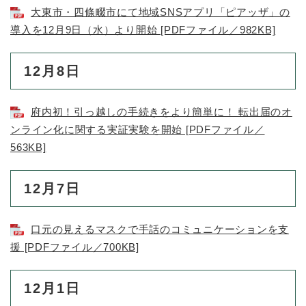
大東市・四條畷市にて地域SNSアプリ「ピアッザ」の
導入を12月9日（水）より開始 [PDFファイル／982KB]
12月8日
府内初！引っ越しの手続きをより簡単に！ 転出届のオ
ンライン化に関する実証実験を開始 [PDFファイル／
563KB]
12月7日
口元の見えるマスクで手話のコミュニケーションを支
援 [PDFファイル／700KB]
12月1日