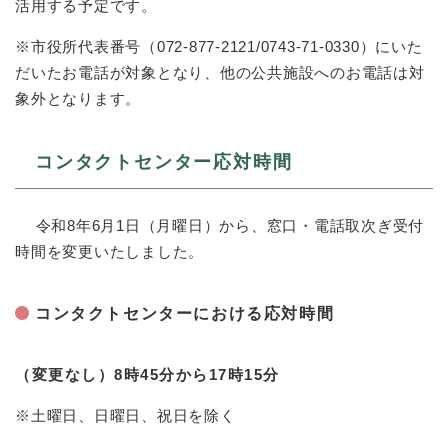
と
ー
活用する予定です。
ニ
環
市政情報
・
を
市
ュ
境
産
ひ
※市役所代表番号（072-877-2121/0743-71-0330）にいた
政
ー
の
業
ら
情
を
だいたお電話が対象となり、他の公共施設へのお電話は対
メ
の
く
報
ひ
象外となります。
ニ
メ
の
ら
ュ
ニ
メ
く
ー
ュ
ニ
コンタクトセンター応対時間
を
ー
ュ
ひ
を
ー
ら
ひ
を
令和8年6月1日（月曜日）から、窓口・電話取次ぎ受付
く
ら
ひ
時間を変更いたしました。
く
ら
く
コンタクトセンターにおける応対時間
（変更なし）8時45分から17時15分
※土曜日、日曜日、祝日を除く