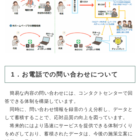
防災・安全
防
災
・
子育て・教育
安
子
全
育
の
て
メ
健康・医療・福祉
・
健
ニ
教
康
ュ
育
1．お電話での問い合わせについて
・
ー
の
スポーツ・文化
医
を
ス
メ
療
ひ
ポ
ニ
簡易な内容の問い合わせには、コンタクトセンターで回
・
ら
ー
ュ
答できる体制を構築しています。
福
まちづくり・環境
く
ツ
ー
ま
祉
同時に、問い合わせ情報を録音のうえ分析し、データと
・
を
ち
の
文
して蓄積することで、応対品質の向上を図っています。
ひ
づ
メ
化
しごと・産業
ら
く
将来的にはより迅速にサービスを提供できる体制づくり
し
ニ
の
く
り
をめざしており、蓄積されたデータは、今後の施策立案に
ご
ュ
メ
・