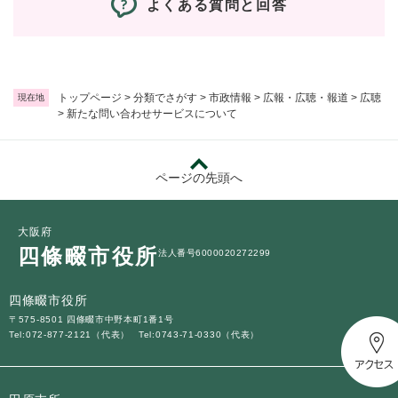
よくある質問と回答
トップページ
>
分類でさがす
>
市政情報
>
広報・広聴・報道
>
広聴
現在地
>
新たな問い合わせサービスについて
ページの先頭へ
大阪府
四條畷市役所
法人番号6000020272299
四條畷市役所
〒575-8501 四條畷市中野本町1番1号
Tel:072-877-2121（代表）
Tel:0743-71-0330（代表）