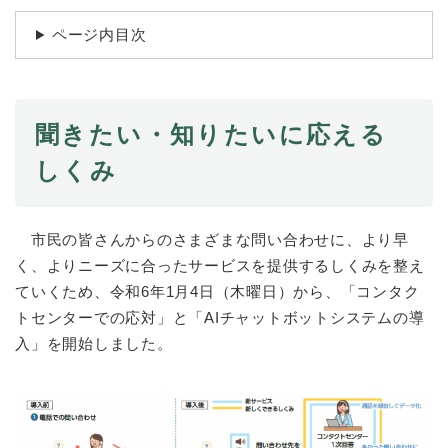
続
マイナンバー
き
ページ内目次
の
税金
メ
ニ
ごみ・リサイクル
ュ
ー
聞きたい・知りたいに応える
住まい
を
しくみ
交通
ひ
ら
ペット・動物
く
市民の皆さんからのさまざまな問い合わせに、より早
おくやみ
く、よりニーズに合ったサービスを提供するしくみを整え
地域活動・コミュニティ
ていくため、令和6年1月4日（木曜日）から、「コンタク
人権・男女共同参画
トセンターでの応対」と「AIチャットボットシステムの導
入」を開始しました。
消費生活
相談窓口
イベント・施設予約