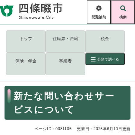
ペ
メニューを飛ばして本文へ
ー
閲
検
ジ
覧
索
の
補
先
助
頭
キーワード
検索
Foreign language
トップ
住民票・戸籍
税金
で
す
読み上げ・ふりがな
検索
。
分類で調べる
保険・年金
事業者
拡大
文字サイズ
背景色変更
標準
白
黒
青
ID
検索
ページ一時保存
表示
本
新たな問い合わせサー
文
くらし・手続き
く
ページID検索とは？
ビスについて
ら
し
登録・届け出・証明
・
ページID：0081105
手
更新日：2025年6月10日更新
保険・年金