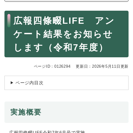
続
マイナンバー
き
の
本
税金
広報四條畷LIFE アン
メ
文
ニ
ごみ・リサイクル
ケート結果をお知らせ
ュ
ー
住まい
を
します（令和7年度）
交通
ひ
ら
ペット・動物
く
ページID：0126294
更新日：2026年5月11日更新
おくやみ
ページ内目次
地域活動・コミュニティ
人権・男女共同参画
消費生活
実施概要
相談窓口
イベント・施設予約
広報四條畷LIFE令和7年6月号で実施