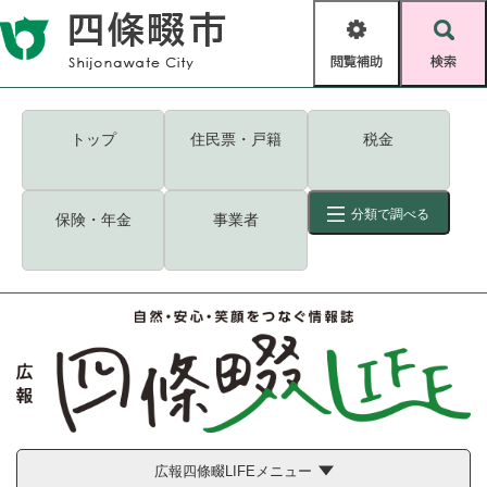
ペ
メニューを飛ばして本文へ
ー
閲
検
ジ
覧
索
の
補
先
助
頭
キーワード
検索
Foreign language
トップ
住民票・戸籍
税金
で
す
読み上げ・ふりがな
検索
。
分類で調べる
保険・年金
事業者
拡大
文字サイズ
背景色変更
標準
白
黒
青
ID
検索
ページ一時保存
表示
くらし・手続き
く
ページID検索とは？
ら
し
登録・届け出・証明
・
手
保険・年金
広報四條畷LIFEメニュー