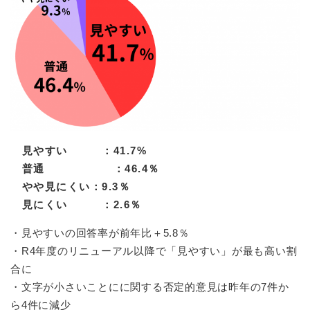
と
ー
ニ
環
市政情報
・
を
市
ュ
境
産
ひ
政
ー
の
業
ら
情
を
メ
の
く
報
ひ
ニ
メ
の
ら
ュ
ニ
メ
く
ー
ュ
ニ
を
ー
ュ
ひ
を
ー
ら
ひ
見やすい ：41.7%
を
く
ら
ひ
普通 ：46.4％
く
ら
やや見にくい：9.3％
く
見にくい ：2.6％
・見やすいの回答率が前年比＋5.8％
・R4年度のリニューアル以降で「見やすい」が最も高い割
合に
・文字が小さいことにに関する否定的意見は昨年の7件か
ら4件に減少