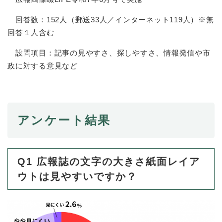
回答数：152人（郵送33人／インターネット119人）※無
防災・安全
防
回答１人含む
災
・
設問項目：記事の見やすさ、探しやすさ、情報発信や市
子育て・教育
安
子
政に対する意見など
全
育
の
て
メ
健康・医療・福祉
・
健
ニ
教
康
ュ
育
アンケート結果
・
ー
の
スポーツ・文化
医
を
ス
メ
療
ひ
ポ
ニ
・
ら
ー
ュ
福
Q1 広報誌の文字の大きさ紙面レイア
まちづくり・環境
く
ツ
ー
ま
祉
・
ウトは見やすいですか？
を
ち
の
文
ひ
づ
メ
化
しごと・産業
ら
く
し
ニ
の
く
り
ご
ュ
メ
・