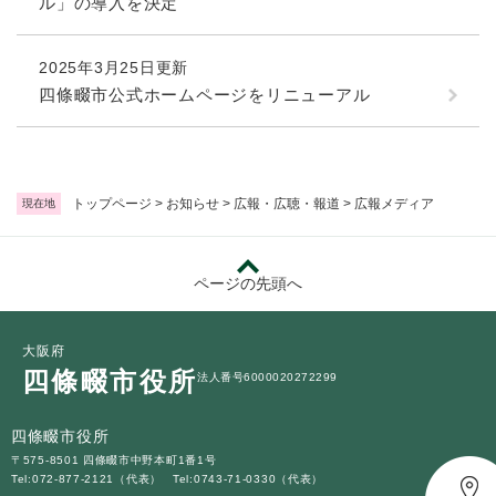
続
ル」の導入を決定
マイナンバー
き
の
税金
2025年3月25日更新
メ
四條畷市公式ホームページをリニューアル
ニ
ごみ・リサイクル
ュ
ー
住まい
を
交通
ひ
トップページ
>
お知らせ
>
広報・広聴・報道
>
広報メディア
現在地
ら
ペット・動物
く
おくやみ
ページの先頭へ
地域活動・コミュニティ
人権・男女共同参画
大阪府
四條畷市役所
法人番号6000020272299
消費生活
相談窓口
四條畷市役所
〒575-8501 四條畷市中野本町1番1号
イベント・施設予約
Tel:072-877-2121（代表）
Tel:0743-71-0330（代表）