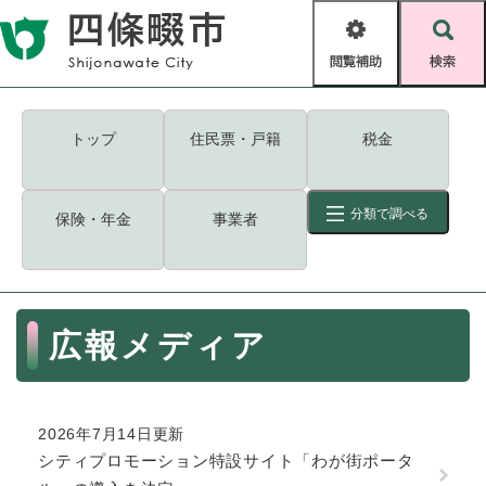
ペ
メニューを飛ばして本文へ
ー
閲
検
ジ
覧
索
の
補
先
助
頭
キーワード
検索
Foreign language
トップ
住民票・戸籍
税金
で
す
読み上げ・ふりがな
検索
。
分類で調べる
保険・年金
事業者
拡大
文字サイズ
背景色変更
標準
白
黒
青
ID
検索
ページ一時保存
表示
本
広報メディア
文
くらし・手続き
く
ページID検索とは？
ら
し
登録・届け出・証明
2026年7月14日更新
・
シティプロモーション特設サイト「わが街ポータ
手
保険・年金