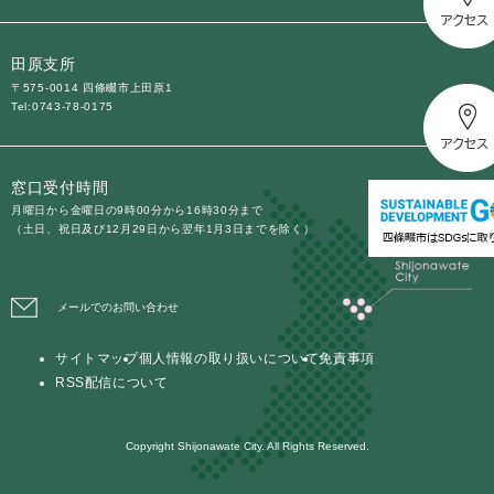
防災・安全
防
田原支所
災
〒575-0014 四條畷市上田原1
・
Tel:0743-78-0175
子育て・教育
安
子
全
育
の
て
窓口受付時間
メ
健康・医療・福祉
・
月曜日から金曜日の9時00分から16時30分まで
健
ニ
（土日、祝日及び12月29日から翌年1月3日までを除く）
教
康
ュ
育
・
ー
の
スポーツ・文化
医
を
ス
メ
メールでのお問い合わせ
療
ひ
ポ
ニ
・
ら
ー
ュ
福
サイトマップ
個人情報の取り扱いについて
免責事項
まちづくり・環境
く
ツ
ー
ま
祉
RSS配信について
・
を
ち
の
文
ひ
づ
メ
化
しごと・産業
ら
く
Copyright Shijonawate City. All Rights Reserved.
し
ニ
の
く
り
ご
ュ
メ
・