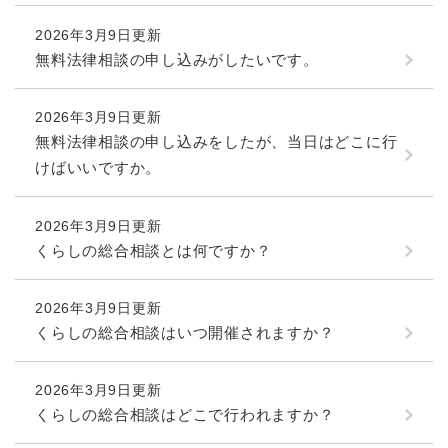
続
マイナンバー
き
2026年3月9日更新
の
税金
無料法律相談の申し込みがしたいです。
メ
ニ
ごみ・リサイクル
ュ
2026年3月9日更新
ー
住まい
無料法律相談の申し込みをしたが、当日はどこに行
を
交通
けばいいですか。
ひ
ら
ペット・動物
く
2026年3月9日更新
おくやみ
くらしの総合相談とは何ですか？
地域活動・コミュニティ
2026年3月9日更新
人権・男女共同参画
くらしの総合相談はいつ開催されますか？
消費生活
相談窓口
2026年3月9日更新
くらしの総合相談はどこで行われますか？
イベント・施設予約