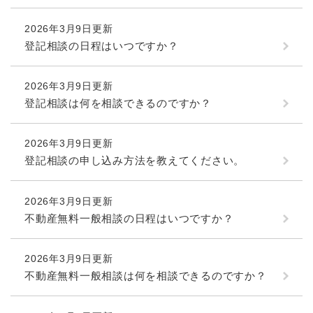
と
ー
ニ
環
市政情報
・
を
市
ュ
境
2026年3月9日更新
産
ひ
政
ー
の
業
ら
登記相談の日程はいつですか？
情
を
メ
の
く
報
ひ
ニ
メ
の
ら
ュ
2026年3月9日更新
ニ
メ
く
ー
登記相談は何を相談できるのですか？
ュ
ニ
を
ー
ュ
ひ
を
ー
ら
2026年3月9日更新
ひ
を
く
登記相談の申し込み方法を教えてください。
ら
ひ
く
ら
く
2026年3月9日更新
不動産無料一般相談の日程はいつですか？
2026年3月9日更新
不動産無料一般相談は何を相談できるのですか？