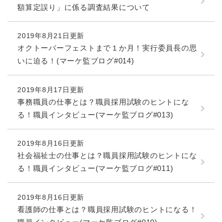
額算定誤り」に係る調査結果について
防災・安全
防
2019年8月21日更新
災
オクトーバーフェストまで１か月！実行委員長の思
・
子育て・教育
安
いに迫る！(マーケ監ブログ#014)
子
全
育
の
て
2019年8月17日更新
メ
健康・医療・福祉
・
健
ニ
事務職員の仕事とは？職員採用試験のヒントにな
教
康
ュ
る！職員インタビュー(マーケ監ブログ#013)
育
・
ー
の
スポーツ・文化
医
を
ス
メ
療
ひ
ポ
2019年8月16日更新
ニ
・
ら
ー
社会福祉士の仕事とは？職員採用試験のヒントにな
ュ
福
まちづくり・環境
く
ツ
ー
ま
る！職員インタビュー(マーケ監ブログ#011)
祉
・
を
ち
の
文
ひ
づ
メ
化
しごと・産業
2019年8月16日更新
ら
く
し
ニ
の
く
り
看護師の仕事とは？職員採用試験のヒントになる！
ご
ュ
メ
・