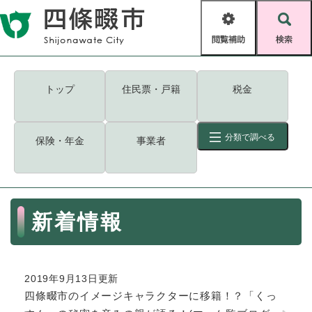
ペ
メニューを飛ばして本文へ
ー
閲
検
ジ
覧
索
の
補
先
助
頭
キーワード
検索
Foreign language
トップ
住民票・戸籍
税金
で
す
読み上げ・ふりがな
検索
。
分類で調べる
保険・年金
事業者
拡大
文字サイズ
背景色変更
標準
白
黒
青
ID
検索
ページ一時保存
表示
本
新着情報
文
くらし・手続き
く
ページID検索とは？
ら
し
登録・届け出・証明
2019年9月13日更新
・
四條畷市のイメージキャラクターに移籍！？「くっ
手
保険・年金