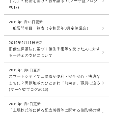
続
すん」の秘密を産みの親が語る！(マーケ監ブログ
マイナンバー
き
#017)
の
税金
メ
ニ
2019年9月13日更新
ごみ・リサイクル
ュ
一般質問項目一覧表（令和元年9月定例議会）
ー
住まい
を
交通
ひ
2019年9月11日更新
ら
旧優生保護法に基づく優生手術等を受けた人に対す
ペット・動物
く
る一時金の支給について
おくやみ
2019年9月6日更新
地域活動・コミュニティ
スマートシティで四條畷が便利・安全安心・快適な
人権・男女共同参画
まちに？田原地域のひときわ「前向き」職員に迫る
消費生活
(マーケ監ブログ#016)
相談窓口
2019年9月2日更新
イベント・施設予約
「上場株式等に係る配当所得等に関する住民税の税