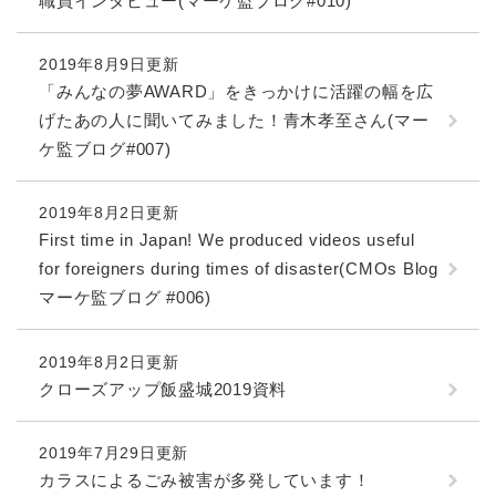
職員インタビュー(マーケ監ブログ#010)
と
ー
ニ
環
市政情報
・
を
市
ュ
境
産
ひ
政
ー
の
2019年8月9日更新
業
ら
情
を
メ
「みんなの夢AWARD」をきっかけに活躍の幅を広
の
く
報
ひ
ニ
メ
げたあの人に聞いてみました！青木孝至さん(マー
の
ら
ュ
ニ
ケ監ブログ#007)
メ
く
ー
ュ
ニ
を
ー
ュ
ひ
を
2019年8月2日更新
ー
ら
ひ
First time in Japan! We produced videos useful
を
く
ら
ひ
for foreigners during times of disaster(CMOs Blog
く
ら
マーケ監ブログ #006)
く
2019年8月2日更新
クローズアップ飯盛城2019資料
2019年7月29日更新
カラスによるごみ被害が多発しています！