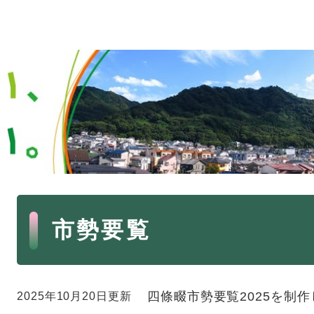
・年金
マイナンバー
・リサイクル
住まい
ト・動物
おくやみ
・男女共同参画
消費生活
ント・施設予約
本
市勢要覧
文
四條畷市勢要覧2025を制
2025年10月20日更新