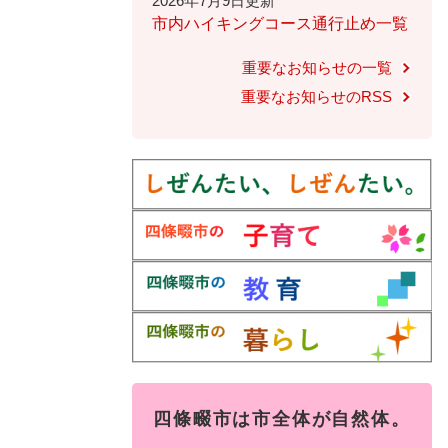
2026年7月9日更新
全
市内ハイキングコース通行止め一覧
て
の
健康・医療・福祉
健
・
メ
重要なお知らせの一覧
康
教
ニ
・
育
重要なお知らせのRSS
ュ
スポーツ・文化
ス
医
の
ー
ポ
療
メ
を
ー
・
ニ
ひ
まちづくり・環境
ま
ツ
福
ュ
ら
ち
・
祉
ー
く
づ
文
の
を
しごと・産業
し
く
化
メ
ひ
ご
り
の
ニ
ら
と
・
メ
ュ
く
市政情報
市
・
環
ニ
ー
政
産
境
ュ
を
情
業
の
ー
ひ
報
の
メ
を
ら
四條畷市は市全体が自然体。
の
メ
ニ
ひ
く
メ
ニ