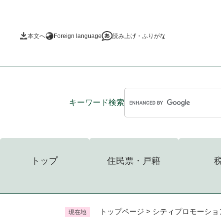
ペ
ー
ジ
本文へ
Foreign language
読み上げ・ふりがな
の
先
頭
で
す
。
キーワード
検索
トップ
住民票・戸籍
トップページ
>
シティプロモーショ
現在地