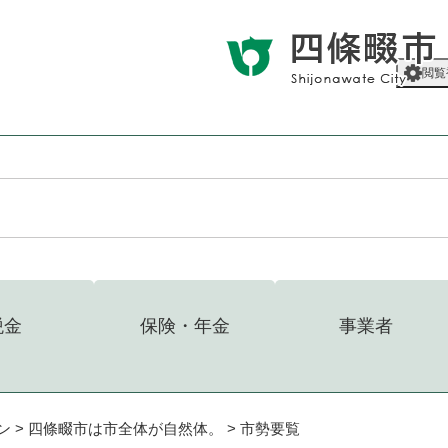
メニューを飛ばして本文へ
閲覧
税金
保険・年金
事業者
ン
>
四條畷市は市全体が自然体。
>
市勢要覧