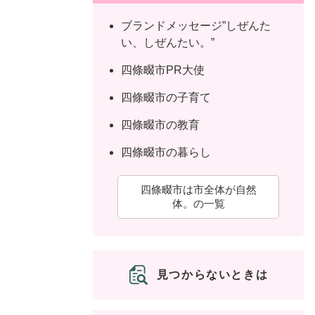
ュ
ら
ニ
ュ
ー
く
ブランドメッセージ”しぜんた
ュ
ー
を
い、しぜんたい。”
ー
を
ひ
を
ひ
ら
四條畷市PR大使
ひ
ら
く
四條畷市の子育て
ら
く
く
四條畷市の教育
四條畷市の暮らし
四條畷市は市全体が自然
体。の一覧
見つからないときは