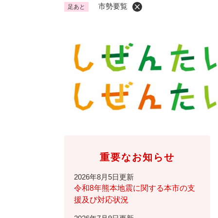
市勢要覧
足あと
くらし・手続き
く
ら
し
登録・届け出・証明
保険
・
手
税金
ごみ
続
交通
ペッ
き
の
地域活動・コミュニティ
人権
メ
ニ
相談窓口
イベ
ュ
ー
重要なお知らせ
を
防災・安全
防
ひ
2026年8月5日更新
災
ら
令和8年熊本地震に関する本市の支
・
く
援及び対応状況
子育て・教育
子
安
育