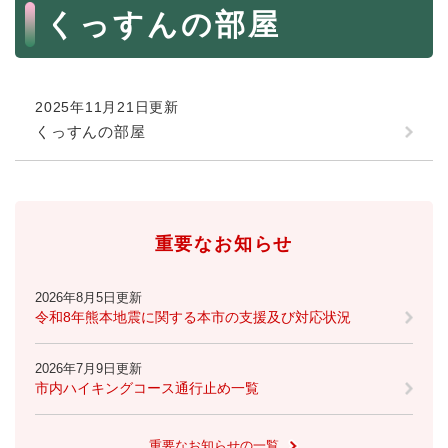
続
本
くっすんの部屋
マイナンバー
き
文
の
税金
メ
ニ
ごみ・リサイクル
ュ
2025年11月21日更新
ー
住まい
くっすんの部屋
を
交通
ひ
ら
ペット・動物
く
おくやみ
重要なお知らせ
地域活動・コミュニティ
2026年8月5日更新
人権・男女共同参画
令和8年熊本地震に関する本市の支援及び対応状況
消費生活
2026年7月9日更新
市内ハイキングコース通行止め一覧
相談窓口
イベント・施設予約
重要なお知らせの一覧