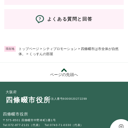
と
ー
ニ
環
市政情報
・
を
市
ュ
境
産
ひ
政
ー
の
業
ら
よくある質問と回答
情
を
メ
の
く
報
ひ
ニ
メ
の
ら
ュ
ニ
メ
く
ー
ュ
ニ
を
ー
トップページ
>
シティプロモーション
>
四條畷市は市全体が自然
現在地
ュ
ひ
体。
>
くっすんの部屋
を
ー
ら
ひ
を
く
ら
ひ
く
ら
ページの先頭へ
く
大阪府
四條畷市役所
法人番号6000020272299
四條畷市役所
〒575-8501 四條畷市中野本町1番1号
Tel:072-877-2121（代表）
Tel:0743-71-0330（代表）