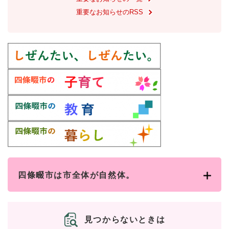
重要なお知らせのRSS
防災・安全
防
災
・
子育て・教育
安
子
全
育
の
て
メ
健康・医療・福祉
・
健
ニ
教
康
ュ
育
・
ー
の
スポーツ・文化
医
を
ス
メ
療
ひ
ポ
ニ
・
ら
ー
ュ
福
まちづくり・環境
く
ツ
ー
ま
四條畷市は市全体が自然体。
祉
・
を
ち
の
文
ひ
づ
メ
化
しごと・産業
ら
く
し
ニ
の
く
り
ご
ュ
見つからないときは
メ
・