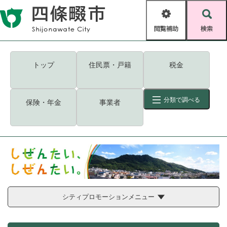
ペ
メニューを飛ばして本文へ
ー
閲
検
ジ
覧
索
の
補
先
助
頭
キーワード
検索
Foreign language
トップ
住民票・戸籍
税金
で
す
読み上げ・ふりがな
検索
。
分類で調べる
保険・年金
事業者
拡大
文字サイズ
背景色変更
標準
白
黒
青
ID
検索
ページ一時保存
表示
くらし・手続き
く
ページID検索とは？
ら
し
シティプロモーションメニュー
登録・届け出・証明
・
手
保険・年金