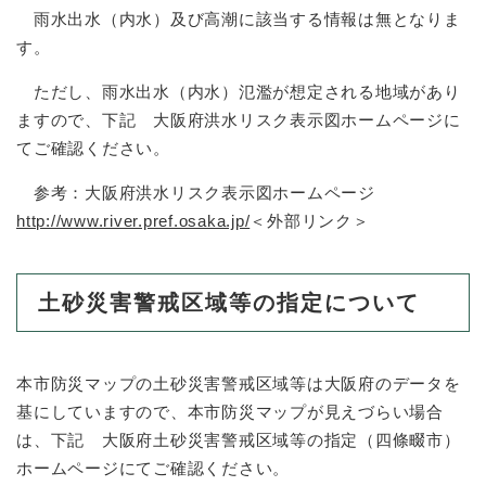
と
ー
ニ
環
雨水出水（内水）及び高潮に該当する情報は無となりま
市政情報
・
を
市
ュ
境
す。
産
ひ
政
ー
の
業
ら
情
を
メ
ただし、雨水出水（内水）氾濫が想定される地域があり
の
く
報
ひ
ニ
メ
ますので、下記 大阪府洪水リスク表示図ホームページに
の
ら
ュ
ニ
メ
く
てご確認ください。
ー
ュ
ニ
を
ー
ュ
参考：大阪府洪水リスク表示図ホームページ
ひ
を
ー
http://www.river.pref.osaka.jp/
＜外部リンク＞
ら
ひ
を
く
ら
ひ
く
ら
土砂災害警戒区域等の指定について
く
本市防災マップの土砂災害警戒区域等は大阪府のデータを
基にしていますので、本市防災マップが見えづらい場合
は、下記 大阪府土砂災害警戒区域等の指定（四條畷市）
ホームページにてご確認ください。