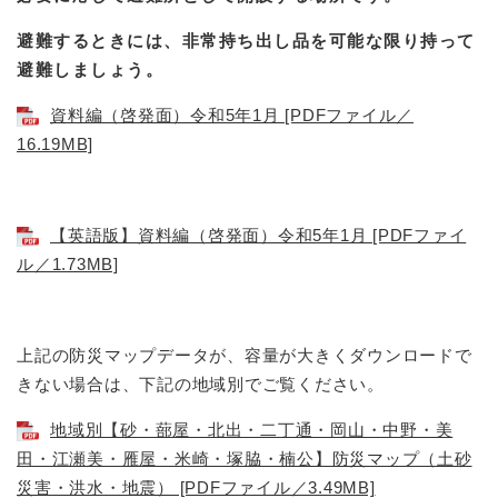
避難するときには、非常持ち出し品を可能な限り持って
避難しましょう。
資料編（啓発面）令和5年1月 [PDFファイル／
16.19MB]
【英語版】資料編（啓発面）令和5年1月 [PDFファイ
ル／1.73MB]
上記の防災マップデータが、容量が大きくダウンロードで
きない場合は、下記の地域別でご覧ください。
地域別【砂・蔀屋・北出・二丁通・岡山・中野・美
田・江瀬美・雁屋・米崎・塚脇・楠公】防災マップ（土砂
災害・洪水・地震） [PDFファイル／3.49MB]