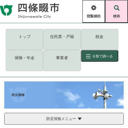
ペ
メニューを飛ばして本文へ
ー
閲
検
ジ
覧
索
の
補
先
助
頭
キーワード
検索
Foreign language
トップ
住民票・戸籍
税金
で
す
読み上げ・ふりがな
検索
。
分類で調べる
保険・年金
事業者
拡大
文字サイズ
背景色変更
標準
白
黒
青
ID
検索
ページ一時保存
表示
くらし・手続き
く
ページID検索とは？
ら
し
登録・届け出・証明
・
防災情報メニュー
手
保険・年金