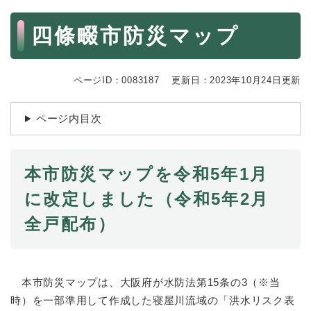
続
マイナンバー
き
本
四條畷市防災マップ
の
文
税金
メ
ニ
ごみ・リサイクル
ュ
ページID：0083187
更新日：2023年10月24日更新
ー
住まい
を
交通
ひ
ページ内目次
ら
ペット・動物
く
おくやみ
本市防災マップを令和5年1月
地域活動・コミュニティ
に改定しました（令和5年2月
人権・男女共同参画
全戸配布）
消費生活
相談窓口
本市防災マップは、大阪府が水防法第15条の3（※当
イベント・施設予約
時）を一部準用して作成した寝屋川流域の「洪水リスク表