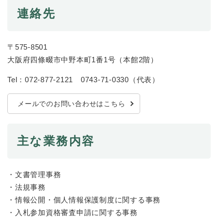
続
マイナンバー
連絡先
き
の
税金
メ
ニ
ごみ・リサイクル
〒575-8501
ュ
大阪府四條畷市中野本町1番1号（本館2階）
ー
住まい
を
Tel：072-877-2121 0743-71-0330
（
代表
）
交通
ひ
ら
ペット・動物
く
メールでのお問い合わせはこちら
おくやみ
地域活動・コミュニティ
主な業務内容
人権・男女共同参画
消費生活
・文書管理事務
・法規事務
相談窓口
・情報公開・個人情報保護制度に関する事務
イベント・施設予約
・入札参加資格審査申請に関する事務