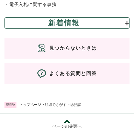
・電子入札に関する事務
防災・安全
防
新着情報
災
・
子育て・教育
安
子
全
育
見つからないときは
の
て
メ
健康・医療・福祉
・
健
ニ
教
康
ュ
育
・
よくある質問と回答
ー
の
スポーツ・文化
医
を
ス
メ
療
ひ
ポ
ニ
・
ら
ー
ュ
福
まちづくり・環境
く
ツ
ー
ま
祉
トップページ
>
組織でさがす
>
総務課
・
現在地
を
ち
の
文
ひ
づ
メ
化
しごと・産業
ら
く
し
ニ
の
く
り
ページの先頭へ
ご
ュ
メ
・