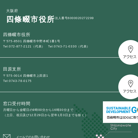
と
ー
ニ
環
市政情報
・
を
市
ュ
大阪府
境
産
ひ
政
ー
四條畷市役所
の
法人番号6000020272299
業
ら
情
を
メ
の
く
報
ひ
ニ
メ
四條畷市役所
の
ら
ュ
ニ
メ
く
〒575-8501 四條畷市中野本町1番1号
ー
ュ
Tel:072-877-2121（代表）
Tel:0743-71-0330（代表）
ニ
を
ー
ュ
ひ
を
ー
ら
ひ
を
田原支所
く
ら
ひ
〒575-0014 四條畷市上田原1
く
ら
Tel:0743-78-0175
く
窓口受付時間
月曜日から金曜日の9時00分から16時30分まで
（土日、祝日及び12月29日から翌年1月3日までを除く）
メールでのお問い合わせ