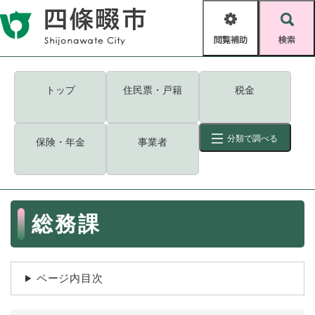
ペ
メニューを飛ばして本文へ
ー
閲
検
ジ
覧
索
の
補
先
助
頭
キーワード
検索
Foreign language
トップ
住民票・戸籍
税金
で
す
読み上げ・ふりがな
検索
。
分類で調べる
保険・年金
事業者
拡大
文字サイズ
背景色変更
標準
白
黒
青
ID
検索
ページ一時保存
表示
本
総務課
文
くらし・手続き
く
ページID検索とは？
ら
し
登録・届け出・証明
ページ内目次
・
手
保険・年金