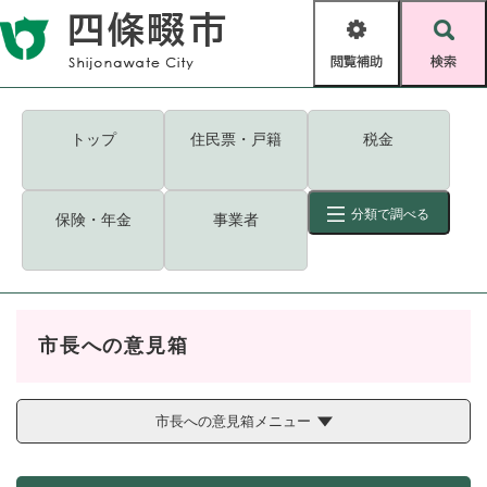
ペ
メニューを飛ばして本文へ
ー
閲
検
ジ
覧
索
の
補
先
助
頭
キーワード
検索
Foreign language
トップ
住民票・戸籍
税金
で
す
読み上げ・ふりがな
検索
。
分類で調べる
保険・年金
事業者
拡大
文字サイズ
背景色変更
標準
白
黒
青
ID
検索
ページ一時保存
表示
市長への意見箱
くらし・手続き
く
ページID検索とは？
ら
し
市長への意見箱メニュー
登録・届け出・証明
・
手
保険・年金