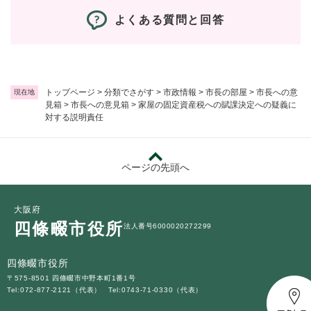
よくある質問と回答
トップページ
>
分類でさがす
>
市政情報
>
市長の部屋
>
市長への意
現在地
見箱
>
市長への意見箱
>
家屋の固定資産税への賦課決定への疑義に
対する説明責任
ページの先頭へ
大阪府
四條畷市役所
法人番号6000020272299
四條畷市役所
〒575-8501 四條畷市中野本町1番1号
Tel:072-877-2121（代表）
Tel:0743-71-0330（代表）