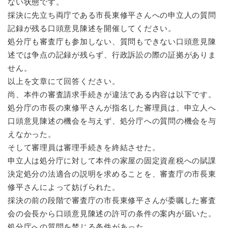
と
ー
ない状態です。
ニ
環
市政情報
・
を
採決に先立ち両庁である市長東修平さんへの申立人の質問
市
ュ
境
産
ひ
政
ー
記録が残る口頭意見陳述を開催してください。
の
業
ら
情
を
メ
処分庁も審査庁も参加しない、質問もできない口頭意見陳
の
く
報
ひ
ニ
メ
述では争点の記録が残らず、行政訴訟の際の証拠がありま
の
ら
ュ
ニ
せん。
メ
く
ー
ュ
ニ
以上を文章にて回答ください。
を
ー
ュ
ひ
尚、本件の審査請求手続きが違法である内容は以下です。
を
ー
ら
処分庁の市長の東修平さんが指名した審理員は、申立人へ
ひ
を
く
ら
口頭意見陳述の機会を与えず、処分庁への質問の機会を与
ひ
く
ら
えなかった。
く
そして審理員は審理手続きを終結させた。
申立人は処分庁に対して本件の家屋の固定資産税への賦課
決定処分の法適合の説明を求めることを、審査庁の市長東
修平さんによって妨げられた。
採決の前の段階で審査庁の市長東修平さんが委嘱した審査
会の会長から口頭意見陳述の許可の条件の案内が届いた。
処分庁への質問を禁じる条件があった。