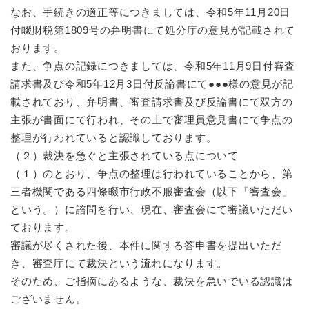
なお、手続きの適正等につきましては、令和5年11月20日
付畷財税第1809号の弁明書にて処分庁の意見が記載されて
おります。
また、争点の記録につきましては、令和5年11月9日付審査
請求書及び令和5年12月3日付反論書にて●●●様の意見が記
載されており、弁明書、審査請求書及び反論書にて双方の
主張が書面にて行われ、その上で審理員意見書にて争点の
整理が行われていると認識しております。
（２）裁決を急ぐと主張されている点について
（１）のとおり、争点の整理は行われていることから、第
三者機関である四條畷市行政不服審査会（以下「審査会」
という。）に諮問を行い、現在、審査会にて審議いただい
ております。
審議が尽くされた後、本件に関する答申書を提出いただ
き、審査庁にて裁決という流れになります。
そのため、ご指摘にあるような、裁決を急いでいる認識は
ございません。