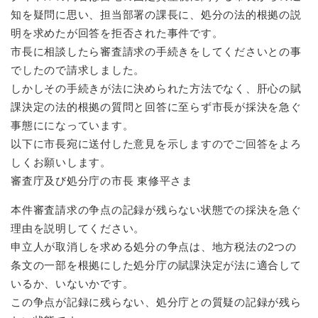
知を疑問に思い、担当部署の課長に、処分の法的根拠の説
明を求めたが回答を拒否された事件です。
防災・安全
防
市長に相談したら審査請求の手続きをしてくださいとの事
災
でしたので請求しました。
・
子育て・教育
安
しかしその手続きが法に決められた方法でなく、肝心の賦
子
全
育
課決定の法的根拠の質問と回答に至らず市長が採決を急ぐ
の
て
事態にになっています。
メ
健康・医療・福祉
・
健
以下に市長宛に送付した意見を示しますのでご回答をよろ
ニ
教
康
ュ
しくお願いします。
育
・
ー
の
審査庁及び処分庁の市長 東修平さま
スポーツ・文化
医
を
ス
メ
療
ひ
ポ
本件審査請求の争点の記録が残らない状態での採決を急ぐ
ニ
・
ら
ー
ュ
理由を説明してください。
福
まちづくり・環境
く
ツ
ー
ま
祉
申立人が取消しを求める処分の争点は、地方税法の2つの
・
を
ち
の
文
条文の一部を根拠にした処分庁の賦課決定が法に適合して
ひ
づ
メ
化
しごと・産業
いるか、いないかです。
ら
く
し
ニ
の
く
り
この争点が記録に残らない、処分庁との質疑の記録が残ら
ご
ュ
メ
・