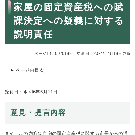
続
本
家屋の固定資産税への賦
マイナンバー
き
文
の
税金
課決定への疑義に対する
メ
ニ
ごみ・リサイクル
説明責任
ュ
ー
住まい
を
交通
ひ
ページID：0070192
更新日：2024年7月19日更新
ら
ペット・動物
く
ページ内目次
おくやみ
地域活動・コミュニティ
受付日：令和6年6月11日
人権・男女共同参画
消費生活
意見・提言内容
相談窓口
イベント・施設予約
タイトルの内容は自宅の固定資産税に関する市長からの通