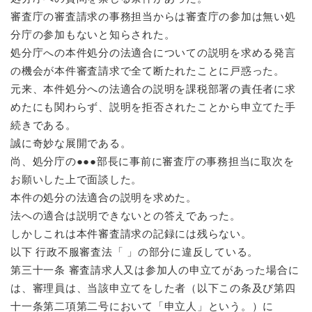
審査庁の審査請求の事務担当からは審査庁の参加は無い処
分庁の参加もないと知らされた。
処分庁への本件処分の法適合についての説明を求める発言
の機会が本件審査請求で全て断たれたことに戸惑った。
元来、本件処分への法適合の説明を課税部署の責任者に求
めたにも関わらず、説明を拒否されたことから申立てた手
続きである。
誠に奇妙な展開である。
尚、処分庁の●●●部長に事前に審査庁の事務担当に取次を
お願いした上で面談した。
本件の処分の法適合の説明を求めた。
法への適合は説明できないとの答えであった。
しかしこれは本件審査請求の記録には残らない。
以下 行政不服審査法「 」の部分に違反している。
第三十一条 審査請求人又は参加人の申立てがあった場合に
は、審理員は、当該申立てをした者（以下この条及び第四
十一条第二項第二号において「申立人」という。）に