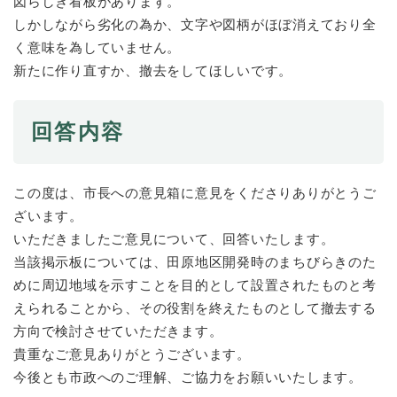
図らしき看板があります。
しかしながら劣化の為か、文字や図柄がほぼ消えており全
防災・安全
く意味を為していません。
防
災
新たに作り直すか、撤去をしてほしいです。
・
子育て・教育
安
子
全
回答内容
育
の
て
メ
健康・医療・福祉
・
健
ニ
教
この度は、市長への意見箱に意見をくださりありがとうご
康
ュ
育
・
ざいます。
ー
の
スポーツ・文化
医
を
ス
いただきましたご意見について、回答いたします。
メ
療
ひ
ポ
当該掲示板については、田原地区開発時のまちびらきのた
ニ
・
ら
ー
ュ
めに周辺地域を示すことを目的として設置されたものと考
福
まちづくり・環境
く
ツ
ー
ま
祉
えられることから、その役割を終えたものとして撤去する
・
を
ち
の
文
方向で検討させていただきます。
ひ
づ
メ
化
しごと・産業
貴重なご意見ありがとうございます。
ら
く
し
ニ
の
く
り
今後とも市政へのご理解、ご協力をお願いいたします。
ご
ュ
メ
・