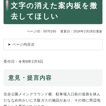
続
本
文字の消えた案内板を撤
マイナンバー
き
文
の
税金
去してほしい
メ
ニ
ごみ・リサイクル
ュ
ー
住まい
ページID：0070185
更新日：2024年2月28日更新
を
交通
ひ
ページ内目次
ら
ペット・動物
く
おくやみ
受付日：令和6年2月5日
地域活動・コミュニティ
人権・男女共同参画
意見・提言内容
消費生活
相談窓口
北谷公園メイングラウンド横、駐車場入口前の道路を挟ん
だななめ向かいに大阪ガスの施設があり、その側に周辺地
イベント・施設予約