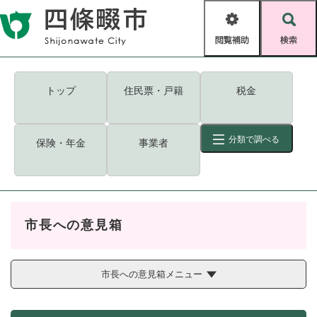
ペ
メニューを飛ばして本文へ
ー
閲
検
ジ
覧
索
の
補
先
助
頭
キーワード
検索
Foreign language
トップ
住民票・戸籍
税金
で
す
読み上げ・ふりがな
検索
。
分類で調べる
保険・年金
事業者
拡大
文字サイズ
背景色変更
標準
白
黒
青
ID
検索
ページ一時保存
表示
市長への意見箱
くらし・手続き
く
ページID検索とは？
ら
し
市長への意見箱メニュー
登録・届け出・証明
・
手
保険・年金