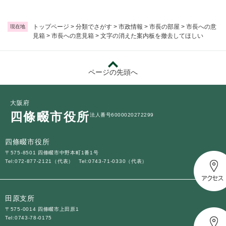
トップページ
>
分類でさがす
>
市政情報
>
市長の部屋
>
市長への意
現在地
見箱
>
市長への意見箱
>
文字の消えた案内板を撤去してほしい
ページの先頭へ
大阪府
四條畷市役所
法人番号6000020272299
四條畷市役所
〒575-8501 四條畷市中野本町1番1号
Tel:072-877-2121（代表）
Tel:0743-71-0330（代表）
田原支所
〒575-0014 四條畷市上田原1
Tel:0743-78-0175