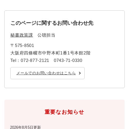
と
ー
ニ
環
市政情報
・
を
市
ュ
境
産
ひ
政
ー
の
業
ら
情
を
このページに関するお問い合わせ先
メ
の
く
報
ひ
ニ
メ
の
ら
ュ
秘書政策課
公聴担当
ニ
メ
く
ー
ュ
ニ
〒575-8501
を
ー
ュ
大阪府四條畷市中野本町1番1号本館2階
ひ
を
ー
ら
Tel：072-877-2121 0743-71-0330
ひ
を
く
ら
ひ
く
メールでのお問い合わせはこちら
ら
く
重要なお知らせ
2026年8月5日更新