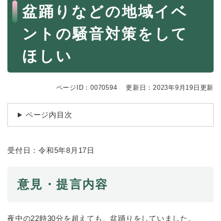
続
本
盆踊りなどの地域イベ
マイナンバー
き
文
の
税金
ントの騒音対策をして
メ
ニ
ごみ・リサイクル
ほしい
ュ
ー
住まい
を
交通
ひ
ページID：0070594
更新日：2023年9月19日更新
ら
ペット・動物
く
ページ内目次
おくやみ
地域活動・コミュニティ
受付日：令和5年8月17日
人権・男女共同参画
消費生活
意見・提言内容
相談窓口
イベント・施設予約
夜中の22時30分を超えても、盆踊りをしていました。