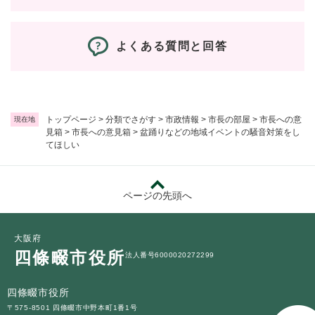
よくある質問と回答
トップページ
>
分類でさがす
>
市政情報
>
市長の部屋
>
市長への意
現在地
見箱
>
市長への意見箱
>
盆踊りなどの地域イベントの騒音対策をし
てほしい
ページの先頭へ
大阪府
四條畷市役所
法人番号6000020272299
四條畷市役所
〒575-8501 四條畷市中野本町1番1号