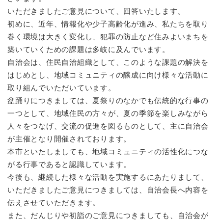
と
ー
ニ
環
市政情報
いただきましたご意見について、回答いたします。
・
を
市
ュ
境
産
ひ
初めに、近年、情報化や少子高齢化が進み、私たちを取り
政
ー
の
業
ら
情
を
巻く環境は大きく変化し、犯罪の防止など住みよいまちを
メ
の
く
報
ひ
ニ
築いていくための課題は多岐に及んでいます。
メ
の
ら
ュ
自治会は、住民自治組織として、このような課題の解決を
ニ
メ
く
ー
ュ
はじめとし、地域コミュニティの醸成に向け様々な活動に
ニ
を
ー
ュ
取り組んでいただいています。
ひ
を
ー
盆踊りにつきましては、夏祭りのなかでも伝統的な行事の
ら
ひ
を
く
一つとして、地域住民の方々が、夏の季節を楽しみながら
ら
ひ
く
人々をつなげ、交流の促進を図るものとして、主に自治会
ら
く
が主催となり開催されております。
本市といたしましても、地域コミュニティの活性化につな
がる行事であると認識しています。
今後も、継続した様々な活動を実施するにあたりまして、
いただきましたご意見につきましては、自治会長へ内容を
伝えさせていただきます。
また、だんじりや初詣のご意見につきましても、自治会が