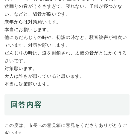
盆踊りの音がうるさすぎて、寝れない、子供が寝つかな
い、などと、騒音が酷いです。
防災・安全
防
来年からは対策願います。
災
本当にお願いします。
・
子育て・教育
安
他にもだんじりの時や、初詣の時など、騒音被害が相次い
子
全
育
でいます。対策お願いします。
の
て
だんじりの時は、道を封鎖され、太鼓の音がとにかくうる
メ
健康・医療・福祉
・
健
さいです。
ニ
教
康
ュ
対策願います。
育
・
ー
の
大人は誰もが思っていると思います。
スポーツ・文化
医
を
ス
メ
本当に対策願います。
療
ひ
ポ
ニ
・
ら
ー
ュ
福
まちづくり・環境
く
ツ
ー
ま
回答内容
祉
・
を
ち
の
文
ひ
づ
メ
化
しごと・産業
ら
く
し
ニ
の
この度は、市長への意見箱に意見をくださりありがとうご
く
り
ご
ュ
メ
・
ざいます。