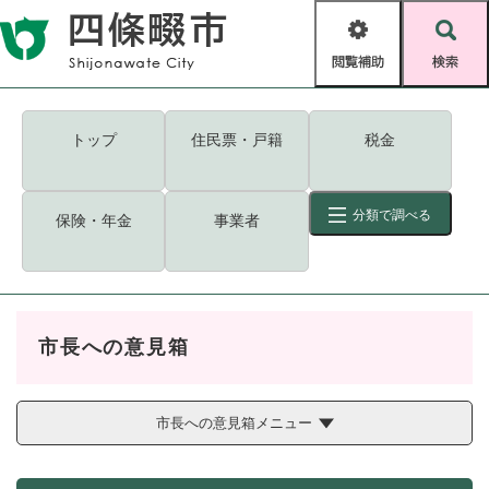
ペ
メニューを飛ばして本文へ
ー
閲
検
ジ
覧
索
の
補
先
助
頭
キーワード
検索
Foreign language
トップ
住民票・戸籍
税金
で
す
読み上げ・ふりがな
検索
。
分類で調べる
保険・年金
事業者
拡大
文字サイズ
背景色変更
標準
白
黒
青
ID
検索
ページ一時保存
表示
市長への意見箱
くらし・手続き
く
ページID検索とは？
ら
し
市長への意見箱メニュー
登録・届け出・証明
・
手
保険・年金