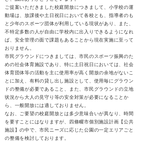
と
ー
ニ
環
市政情報
ご提案いただきました校庭開放につきまして、小学校の運
・
を
市
ュ
境
産
ひ
動場は、放課後や土日祝日において各校とも、指導者のも
政
ー
の
業
ら
情
を
と少年のスポーツ団体が利用している現状があり、また、
メ
の
く
報
ひ
ニ
不特定多数の人が自由に学校内に出入りできるようになれ
メ
の
ら
ュ
ば、安全管理の面で課題もあることから現在実施に至って
ニ
メ
く
ー
ュ
おりません。
ニ
を
ー
ュ
市民グラウンドにつきましては、市民のスポーツ振興のた
ひ
を
ー
めの社会体育施設であり、特に土日祝日においては、社会
ら
ひ
を
く
体育団体等の活動を主に使用率が高く開放の余地がないこ
ら
ひ
く
とに加え、有料の貸し出し施設として、使用毎にグラウン
ら
く
ドの整備が必要であること、また、市民グラウンドの立地
状況から大人の見守り等の安全対策が必要になることか
ら、一般開放には適しておりません。
なお、ご要望の校庭開放とは多少意味合いが異なり、時間
を要すことにはなりますが、四條畷市個別施設計画【公共
施設】の中で、市民ニーズに応じた公園の一定エリアごと
の整備を検討しております。