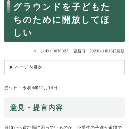
続
本
グラウンドを子どもた
マイナンバー
き
文
の
税金
ちのために開放してほ
メ
ニ
ごみ・リサイクル
しい
ュ
ー
住まい
を
交通
ひ
ページID：0070023
更新日：2023年1月18日更新
ら
ペット・動物
く
ページ内目次
おくやみ
地域活動・コミュニティ
受付日：令和4年12月14日
人権・男女共同参画
消費生活
意見・提言内容
相談窓口
イベント・施設予約
日頃から遊び場に困っているのか、小学生の子達が道路で