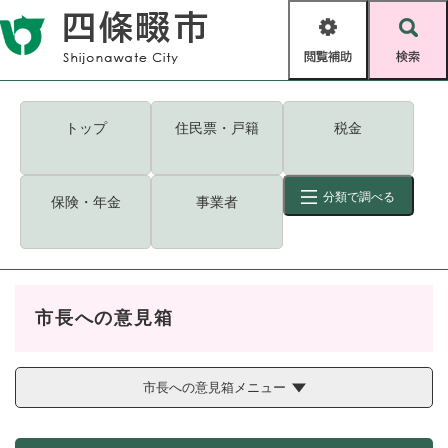
ペ
メニューを飛ばして本文へ
ー
閲
検
ジ
覧
索
の
補
先
助
頭
キーワード
検索
Foreign language
トップ
住民票・戸籍
税金
で
す
読み上げ・ふりがな
検索
。
分類で調べる
保険・年金
事業者
拡大
文字サイズ
背景色変更
標準
白
黒
青
ID
検索
ページ一時保存
表示
市長への意見箱
くらし・手続き
く
ページID検索とは？
ら
し
市長への意見箱メニュー
登録・届け出・証明
・
手
保険・年金