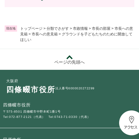
トップページ
>
分類でさがす
>
市政情報
>
市長の部屋
>
市長への意
現在地
見箱
>
市長への意見箱
>
グラウンドを子どもたちのために開放して
ほしい
ページの先頭へ
大阪府
四條畷市役所
法人番号6000020272299
四條畷市役所
〒575-8501 四條畷市中野本町1番1号
Tel:072-877-2121（代表）
Tel:0743-71-0330（代表）