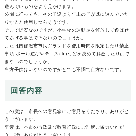
遊んでいるのをよく見かけます。
公園に行っても、その子達より年上の子が既に遊んでいた
防災・安全
防
りすると使用しづらそうです。
災
そこで提案なのですが、小学校の運動場を解放して遊ばせ
・
子育て・教育
安
てあげる事はできないのでしょうか。
子
全
育
または四條畷市市民グランドを使用時間を限定したり禁止
の
て
事項(ボール遊びやテニスetc)などを決めて解放したりはで
メ
健康・医療・福祉
・
健
きないのでしょうか。
ニ
教
康
ュ
当方子供はいないのですがとても不憫で仕方ないです。
育
・
ー
の
スポーツ・文化
医
を
ス
メ
療
ひ
ポ
回答内容
ニ
・
ら
ー
ュ
福
まちづくり・環境
く
ツ
ー
ま
祉
・
を
ち
の
この度は、市長への意見箱にご意見をくださり、ありがと
文
ひ
づ
メ
うございます。
化
しごと・産業
ら
く
し
ニ
の
平素は、本市の市政及び教育行政にご理解ご協力いただ
く
り
ご
ュ
メ
・
き、誠にありがとうございます。