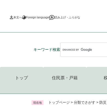
ペ
ー
ジ
本文へ
Foreign language
読み上げ・ふりがな
の
先
頭
で
す
。
キーワード
検索
トップ
住民票・戸籍
トップページ
>
分類でさがす
>
防災
現在地