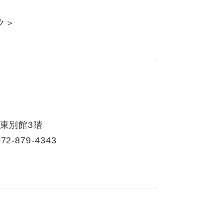
ク＞
 東別館3階
72‐879‐4343