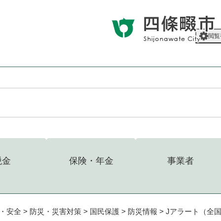
メニューを飛ばして本文へ
閲覧
税金
保険・年金
事業者
・安全
>
防災・災害対策
>
国民保護
>
防災情報
>
Jアラート（全