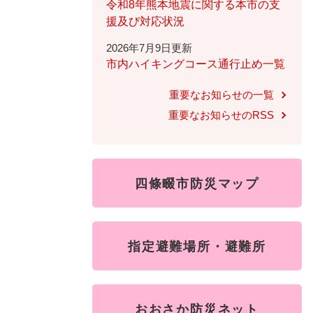
全
令和8年熊本地震に関する本市の支
て
の
援及び対応状況
健康・医療・福祉
健
・
メ
2026年7月9日更新
康
教
ニ
市内ハイキングコース通行止め一覧
・
育
ュ
スポーツ・文化
ス
医
の
ー
重要なお知らせの一覧
ポ
療
メ
を
ー
重要なお知らせのRSS
・
ニ
ひ
まちづくり・環境
ま
ツ
福
ュ
ら
ち
・
祉
ー
く
づ
文
の
を
しごと・産業
し
く
化
メ
四條畷市防災マップ
ひ
ご
り
の
ニ
ら
と
・
メ
ュ
く
市政情報
市
・
環
ニ
ー
政
産
指定避難場所・避難所
境
ュ
を
情
業
の
ー
ひ
報
の
メ
を
ら
の
メ
ニ
ひ
く
おおさか防災ネット
メ
ニ