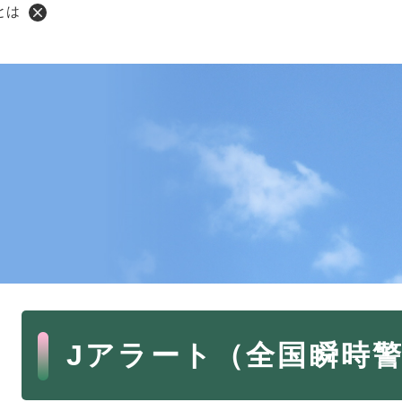
とは
・年金
マイナンバー
・リサイクル
住まい
ト・動物
おくやみ
・男女共同参画
消費生活
ント・施設予約
本
Jアラート（全国瞬時警
文