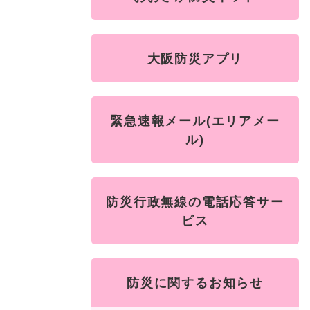
ュ
ら
ニ
ュ
ー
く
ュ
ー
を
ー
を
ひ
大阪防災アプリ
を
ひ
ら
ひ
ら
く
ら
く
く
緊急速報メール(エリアメー
ル)
防災行政無線の電話応答サー
ビス
防災に関するお知らせ