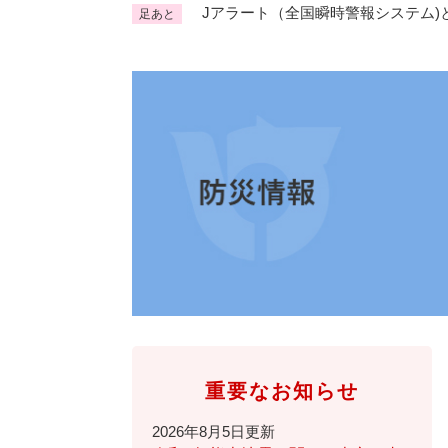
Jアラート（全国瞬時警報システム)
足あと
くらし・手続き
く
ら
し
登録・届け出・証明
保険
・
手
税金
ごみ
続
交通
ペッ
き
の
地域活動・コミュニティ
人権
メ
ニ
相談窓口
イベ
ュ
ー
を
防災・安全
防
ひ
災
ら
重要なお知らせ
・
く
子育て・教育
子
安
2026年8月5日更新
育