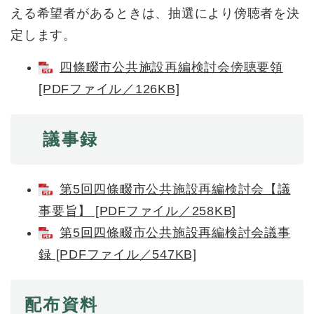
と
ー
ニ
環
える希望者があるときは、抽選により傍聴者を決
市政情報
・
を
市
ュ
境
産
ひ
定します。
政
ー
の
業
ら
情
を
メ
の
く
報
ひ
四條畷市公共施設再編検討会傍聴要領
ニ
メ
の
ら
ュ
[PDFファイル／126KB]
ニ
メ
く
ー
ュ
ニ
を
ー
ュ
ひ
を
議事録
ー
ら
ひ
を
く
ら
ひ
く
ら
第5回四條畷市公共施設再編検討会【議
く
事要旨】 [PDFファイル／258KB]
第5回四條畷市公共施設再編検討会議事
録 [PDFファイル／547KB]
配布資料