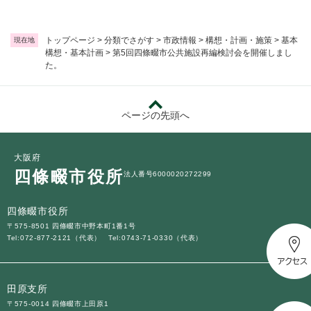
トップページ
>
分類でさがす
>
市政情報
>
構想・計画・施策
>
基本
現在地
構想・基本計画
>
第5回四條畷市公共施設再編検討会を開催しまし
た。
ページの先頭へ
大阪府
四條畷市役所
法人番号6000020272299
四條畷市役所
〒575-8501 四條畷市中野本町1番1号
Tel:072-877-2121（代表）
Tel:0743-71-0330（代表）
田原支所
〒575-0014 四條畷市上田原1