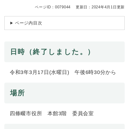
続
マイナンバー
き
ページID：0079044
更新日：2024年4月1日更新
の
税金
メ
ページ内目次
ニ
ごみ・リサイクル
ュ
ー
住まい
を
交通
ひ
日時（終了しました。）
ら
ペット・動物
く
おくやみ
令和3年3月17日(水曜日) 午後6時30分から
地域活動・コミュニティ
人権・男女共同参画
場所
消費生活
相談窓口
四條畷市役所 本館3階 委員会室
イベント・施設予約