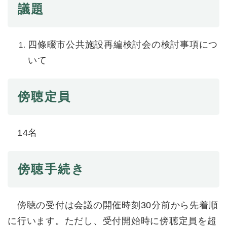
議題
防災・安全
防
災
四條畷市公共施設再編検討会の検討事項につ
・
子育て・教育
いて
安
子
全
育
の
て
メ
傍聴定員
健康・医療・福祉
・
健
ニ
教
康
ュ
育
・
ー
の
スポーツ・文化
医
14名
を
ス
メ
療
ひ
ポ
ニ
・
ら
ー
ュ
福
まちづくり・環境
傍聴手続き
く
ツ
ー
ま
祉
・
を
ち
の
文
ひ
づ
メ
化
しごと・産業
ら
く
傍聴の受付は会議の開催時刻30分前から先着順
し
ニ
の
く
り
ご
ュ
に行います。ただし、受付開始時に傍聴定員を超
メ
・