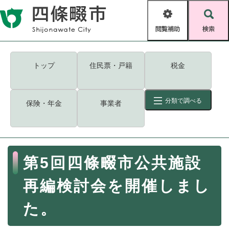
ペ
メニューを飛ばして本文へ
ー
閲
検
ジ
覧
索
の
補
先
助
頭
キーワード
検索
Foreign language
トップ
住民票・戸籍
税金
で
す
読み上げ・ふりがな
検索
。
分類で調べる
保険・年金
事業者
拡大
文字サイズ
背景色変更
標準
白
黒
青
ID
検索
ページ一時保存
表示
本
第5回四條畷市公共施設
文
くらし・手続き
く
ページID検索とは？
再編検討会を開催しまし
ら
し
登録・届け出・証明
た。
・
手
保険・年金