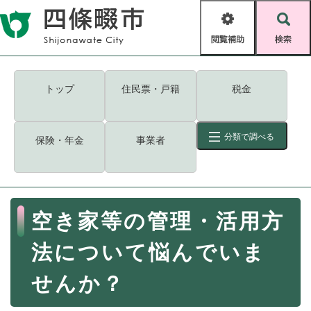
ペ
メニューを飛ばして本文へ
ー
閲
検
ジ
覧
索
の
補
先
助
頭
キーワード
検索
Foreign language
トップ
住民票・戸籍
税金
で
す
読み上げ・ふりがな
検索
。
分類で調べる
保険・年金
事業者
拡大
文字サイズ
背景色変更
標準
白
黒
青
ID
検索
ページ一時保存
表示
本
空き家等の管理・活用方
文
くらし・手続き
く
ページID検索とは？
法について悩んでいま
ら
し
登録・届け出・証明
せんか？
・
手
保険・年金