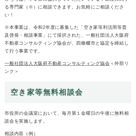
る専門家（※）に相談できます。お気軽にご相談くださ
防災・安全
い！
防
災
※本事業は、令和2年度に募集した「空き家等利活用等普
・
及啓発・相談事業」にて採択された、一般社団法人大阪府
子育て・教育
安
子
不動産コンサルティング協会が、四條畷市と協定を締結し
全
育
の
て行う事業です。
て
メ
健康・医療・福祉
・
健
ニ
一般社団法人大阪府不動産コンサルティング協会
＜外部リ
教
康
ュ
育
ンク＞
・
ー
の
スポーツ・文化
医
を
ス
メ
療
ひ
ポ
ニ
空き家等無料相談会
・
ら
ー
ュ
福
まちづくり・環境
く
ツ
ー
ま
祉
・
を
ち
の
市役所の会議室において、毎月第１金曜日の午後に無料相
文
ひ
づ
メ
化
しごと・産業
談会を実施します。
ら
く
し
ニ
の
く
り
ご
ュ
メ
相談内容（例）
・