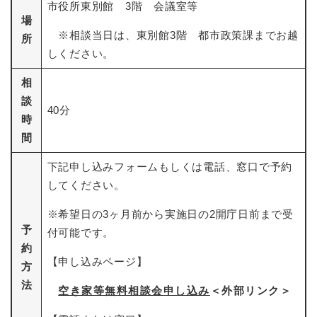
市役所東別館 3階 会議室等
場
※相談当日は、東別館3階 都市政策課までお越
所
しください。
相
談
40分
時
間
下記申し込みフォームもしくは電話、窓口で予約
してください。
※希望日の3ヶ月前から実施日の2開庁日前まで受
予
付可能です。
約
【申し込みページ】
方
法
空き家等無料相談会申し込み
＜外部リンク＞