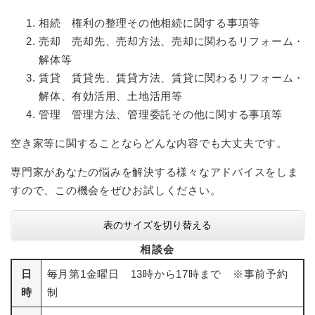
と
ー
ニ
環
市政情報
・
を
市
ュ
相続 権利の整理その他相続に関する事項等
境
産
ひ
政
ー
の
売却 売却先、売却方法、売却に関わるリフォーム・
業
ら
情
を
メ
解体等
の
く
報
ひ
ニ
メ
賃貸 賃貸先、賃貸方法、賃貸に関わるリフォーム・
の
ら
ュ
ニ
メ
く
解体、有効活用、土地活用等
ー
ュ
ニ
管理 管理方法、管理委託その他に関する事項等
を
ー
ュ
ひ
を
ー
空き家等に関することならどんな内容でも大丈夫です。
ら
ひ
を
く
ら
ひ
専門家があなたの悩みを解決する様々なアドバイスをしま
く
ら
すので、この機会をぜひお試しください。
く
表のサイズを切り替える
相談会
日
毎月第1金曜日 13時から17時まで ※事前予約
時
制