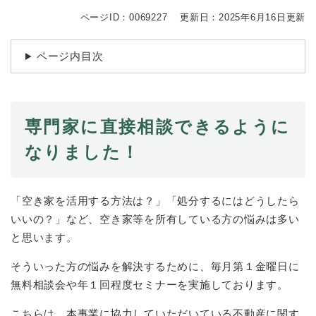
続
マイナンバー
き
ページID：0069227
更新日：2025年6月16日更新
の
税金
メ
ページ内目次
ニ
ごみ・リサイクル
ュ
ー
住まい
を
交通
ひ
専門家に直接相談できるように
ら
ペット・動物
なりました！
く
おくやみ
地域活動・コミュニティ
「空き家を活用する方法は？」「処分するにはどうしたら
いいの？」など、空き家等を所有している方の悩みは多い
人権・男女共同参画
と思います。
消費生活
そういった方の悩みを解決するために、毎月第１金曜日に
相談窓口
無料相談会や年１回程度セミナーを実施しております。
イベント・施設予約
こちらは、本事業に協力していただいている不動産に関す