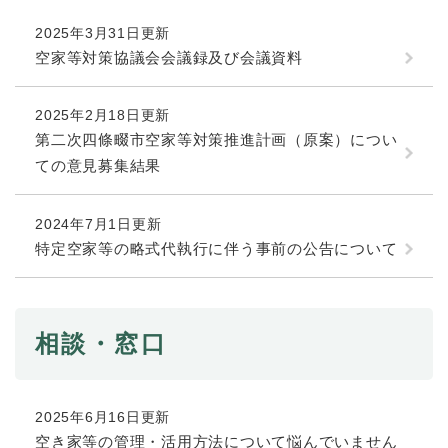
続
マイナンバー
き
2025年3月31日更新
の
税金
空家等対策協議会会議録及び会議資料
メ
ニ
ごみ・リサイクル
ュ
2025年2月18日更新
ー
住まい
第二次四條畷市空家等対策推進計画（原案）につい
を
ての意見募集結果
交通
ひ
ら
ペット・動物
く
2024年7月1日更新
おくやみ
特定空家等の略式代執行に伴う事前の公告について
地域活動・コミュニティ
人権・男女共同参画
相談・窓口
消費生活
相談窓口
2025年6月16日更新
イベント・施設予約
空き家等の管理・活用方法について悩んでいません