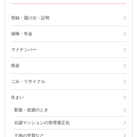
と
ー
ニ
環
市政情報
・
を
市
ュ
境
産
ひ
政
ー
の
登録・届け出・証明
業
ら
情
を
メ
の
く
報
ひ
ニ
メ
保険・年金
の
ら
ュ
ニ
メ
く
ー
ュ
ニ
を
マイナンバー
ー
ュ
ひ
を
ー
ら
ひ
税金
を
く
ら
ひ
く
ら
ごみ・リサイクル
く
住まい
新築・改築のとき
分譲マンションの管理適正化
土地の売買など