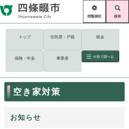
ペ
メニューを飛ばして本文へ
ー
閲
検
ジ
覧
索
の
補
先
助
頭
キーワード
検索
Foreign language
トップ
住民票・戸籍
税金
で
す
読み上げ・ふりがな
検索
。
分類で調べる
保険・年金
事業者
拡大
文字サイズ
背景色変更
標準
白
黒
青
ID
検索
ページ一時保存
表示
本
空き家対策
文
くらし・手続き
く
ページID検索とは？
ら
し
登録・届け出・証明
お知らせ
・
手
保険・年金