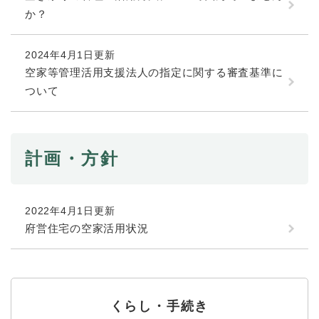
か？
防災・安全
防
2024年4月1日更新
災
・
空家等管理活用支援法人の指定に関する審査基準に
子育て・教育
安
子
ついて
全
育
の
て
メ
健康・医療・福祉
・
健
ニ
教
計画・方針
康
ュ
育
・
ー
の
スポーツ・文化
医
を
ス
メ
療
ひ
ポ
ニ
2022年4月1日更新
・
ら
ー
ュ
府営住宅の空家活用状況
福
まちづくり・環境
く
ツ
ー
ま
祉
・
を
ち
の
文
ひ
づ
メ
化
しごと・産業
ら
く
し
ニ
の
く
り
ご
ュ
くらし・手続き
メ
・