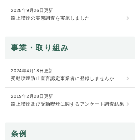
続
マイナンバー
き
2025年9月26日更新
の
税金
路上喫煙の実態調査を実施しました
メ
ニ
ごみ・リサイクル
ュ
ー
住まい
事業・取り組み
を
交通
ひ
ら
ペット・動物
く
2024年4月18日更新
おくやみ
受動喫煙防止宣言認定事業者に登録しませんか
地域活動・コミュニティ
2019年2月28日更新
人権・男女共同参画
路上喫煙及び受動喫煙に関するアンケート調査結果
消費生活
相談窓口
条例
イベント・施設予約