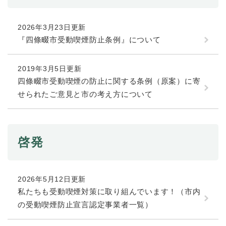
防災・安全
2026年3月23日更新
防
『四條畷市受動喫煙防止条例』について
災
・
子育て・教育
安
子
2019年3月5日更新
全
育
四條畷市受動喫煙の防止に関する条例（原案）に寄
の
て
メ
せられたご意見と市の考え方について
健康・医療・福祉
・
健
ニ
教
康
ュ
育
・
ー
の
スポーツ・文化
医
を
ス
メ
啓発
療
ひ
ポ
ニ
・
ら
ー
ュ
福
まちづくり・環境
く
ツ
ー
ま
祉
・
2026年5月12日更新
を
ち
の
文
私たちも受動喫煙対策に取り組んでいます！（市内
ひ
づ
メ
化
しごと・産業
ら
く
の受動喫煙防止宣言認定事業者一覧）
し
ニ
の
く
り
ご
ュ
メ
・