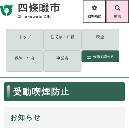
ペ
メニューを飛ばして本文へ
ー
閲
検
ジ
覧
索
の
補
先
助
頭
キーワード
検索
Foreign language
トップ
住民票・戸籍
税金
で
す
読み上げ・ふりがな
検索
。
分類で調べる
保険・年金
事業者
拡大
文字サイズ
背景色変更
標準
白
黒
青
ID
検索
ページ一時保存
表示
本
受動喫煙防止
文
くらし・手続き
く
ページID検索とは？
ら
し
登録・届け出・証明
お知らせ
・
手
保険・年金