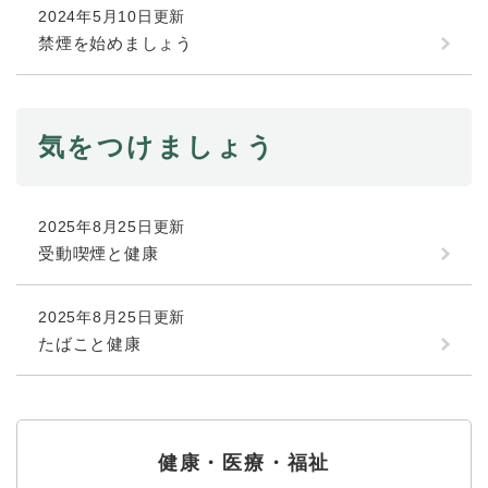
と
ー
ニ
環
2024年5月10日更新
市政情報
・
を
市
ュ
境
禁煙を始めましょう
産
ひ
政
ー
の
業
ら
情
を
メ
の
く
報
ひ
ニ
メ
の
ら
ュ
ニ
気をつけましょう
メ
く
ー
ュ
ニ
を
ー
ュ
ひ
を
ー
ら
2025年8月25日更新
ひ
を
く
ら
受動喫煙と健康
ひ
く
ら
く
2025年8月25日更新
たばこと健康
健康・医療・福祉