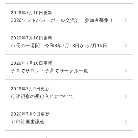
と
ー
ニ
環
市政情報
・
を
市
ュ
境
2026年7月10日更新
産
ひ
政
ー
の
業
ら
2026ソフトバレーボール交流会 参加者募集！
情
を
メ
の
く
報
ひ
ニ
メ
の
ら
ュ
2026年7月10日更新
ニ
メ
く
ー
市長の一週間 令和8年7月13日から7月19日
ュ
ニ
を
ー
ュ
ひ
を
ー
ら
2026年7月10日更新
ひ
を
く
子育てサロン・子育てサークル一覧
ら
ひ
く
ら
く
2026年7月9日更新
行政視察の受け入れについて
2026年7月9日更新
都市計画審議会