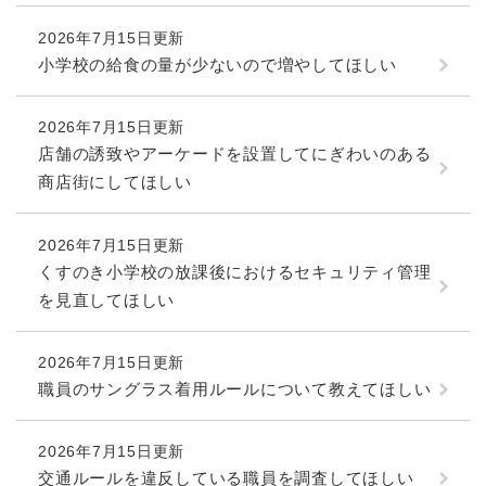
続
マイナンバー
き
2026年7月15日更新
の
税金
小学校の給食の量が少ないので増やしてほしい
メ
ニ
ごみ・リサイクル
ュ
2026年7月15日更新
ー
住まい
店舗の誘致やアーケードを設置してにぎわいのある
を
交通
商店街にしてほしい
ひ
ら
ペット・動物
く
2026年7月15日更新
おくやみ
くすのき小学校の放課後におけるセキュリティ管理
を見直してほしい
地域活動・コミュニティ
人権・男女共同参画
2026年7月15日更新
消費生活
職員のサングラス着用ルールについて教えてほしい
相談窓口
2026年7月15日更新
イベント・施設予約
交通ルールを違反している職員を調査してほしい