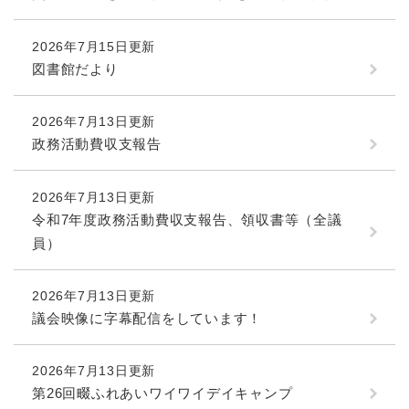
防災・安全
2026年7月15日更新
防
図書館だより
災
・
子育て・教育
安
子
2026年7月13日更新
全
育
政務活動費収支報告
の
て
メ
健康・医療・福祉
・
健
ニ
教
2026年7月13日更新
康
ュ
育
・
令和7年度政務活動費収支報告、領収書等（全議
ー
の
スポーツ・文化
医
員）
を
ス
メ
療
ひ
ポ
ニ
・
ら
ー
ュ
福
2026年7月13日更新
まちづくり・環境
く
ツ
ー
ま
祉
議会映像に字幕配信をしています！
・
を
ち
の
文
ひ
づ
メ
化
しごと・産業
ら
く
2026年7月13日更新
し
ニ
の
く
り
ご
ュ
第26回畷ふれあいワイワイデイキャンプ
メ
・