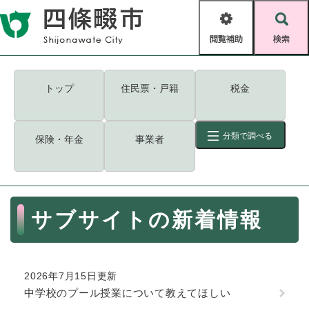
ペ
メニューを飛ばして本文へ
ー
閲
検
ジ
覧
索
の
補
先
助
頭
キーワード
検索
Foreign language
トップ
住民票・戸籍
税金
で
す
読み上げ・ふりがな
検索
。
分類で調べる
保険・年金
事業者
拡大
文字サイズ
背景色変更
標準
白
黒
青
ID
検索
ページ一時保存
表示
本
サブサイトの新着情報
文
くらし・手続き
く
ページID検索とは？
ら
し
登録・届け出・証明
2026年7月15日更新
・
中学校のプール授業について教えてほしい
手
保険・年金