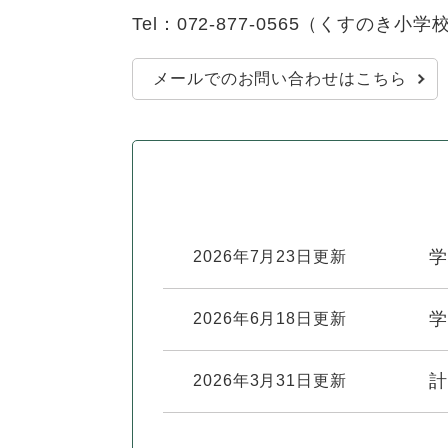
全
Tel：072-877-0565
（
くすのき小学
て
の
健康・医療・福祉
健
・
メ
康
教
ニ
メールでのお問い合わせはこちら
・
育
ュ
スポーツ・文化
ス
医
の
ー
ポ
療
メ
を
ー
・
ニ
ひ
まちづくり・環境
ま
ツ
福
ュ
ら
ち
・
祉
ー
く
づ
文
の
を
しごと・産業
し
学
2026年7月23日更新
く
化
メ
ひ
ご
り
の
ニ
ら
と
・
メ
ュ
く
市政情報
学
2026年6月18日更新
市
・
環
ニ
ー
政
産
境
ュ
を
情
業
の
ー
計
2026年3月31日更新
ひ
報
の
メ
を
ら
の
メ
ニ
ひ
く
メ
ニ