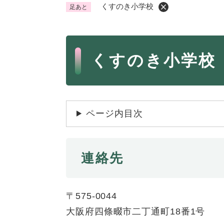
くすのき小学校
足あと
くらし・手続き
く
ら
本
し
登録・届け出・証明
保険
くすのき小学校
・
文
手
税金
ごみ
続
交通
ペッ
き
の
地域活動・コミュニティ
人権
ページ内目次
メ
ニ
相談窓口
イベ
ュ
ー
連絡先
を
防災・安全
防
ひ
災
ら
〒575-0044
・
く
子育て・教育
大阪府四條畷市二丁通町18番1号
子
安
育