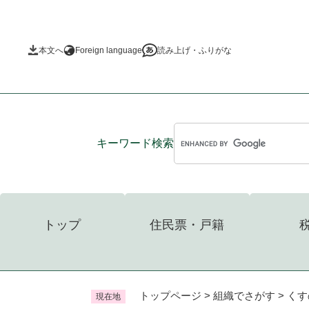
ペ
ー
ジ
本文へ
Foreign language
読み上げ・ふりがな
の
先
頭
で
す
。
キーワード
検索
トップ
住民票・戸籍
トップページ
>
組織でさがす
>
くす
現在地