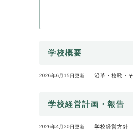
ュ
ら
ニ
ュ
ー
く
ュ
ー
を
ー
を
ひ
を
ひ
ら
ひ
ら
く
ら
く
く
学校概要
沿革・校歌・
2026年6月15日更新
学校経営計画・報告
学校経営方針
2026年4月30日更新