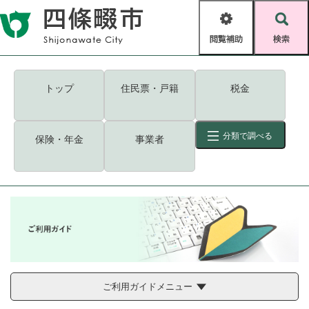
ペ
メニューを飛ばして本文へ
ー
閲
検
ジ
覧
索
の
補
先
助
頭
キーワード
検索
Foreign language
トップ
住民票・戸籍
税金
で
す
読み上げ・ふりがな
検索
。
分類で調べる
保険・年金
事業者
拡大
文字サイズ
背景色変更
標準
白
黒
青
ID
検索
ページ一時保存
表示
くらし・手続き
く
ページID検索とは？
ら
し
登録・届け出・証明
・
ご利用ガイドメニュー
手
保険・年金