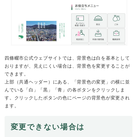
防災・安全
防
災
・
子育て・教育
安
子
全
育
の
て
メ
健康・医療・福祉
四條畷市公式ウェブサイトでは、背景色は白を基本として
・
健
ニ
教
おりますが、見えにくい場合は、背景色を変更することが
康
ュ
育
・
できます。
ー
の
スポーツ・文化
医
を
ス
上部（共通ヘッダー）にある、「背景色の変更」の横に並
メ
療
ひ
ポ
んでいる「白」「黒」「青」の各ボタンをクリックしま
ニ
・
ら
ー
ュ
す。クリックしたボタンの色にページの背景色が変更され
福
まちづくり・環境
く
ツ
ー
ま
祉
ます。
・
を
ち
の
文
ひ
づ
メ
化
しごと・産業
ら
く
し
ニ
変更できない場合は
の
く
り
ご
ュ
メ
・