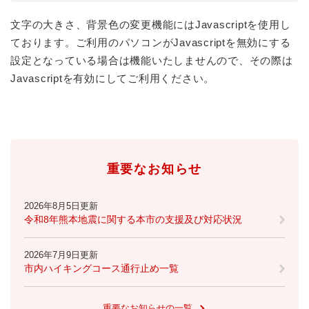
と
ー
ニ
環
市政情報
・
を
市
ュ
文字の大きさ、背景色の変更機能にはJavascriptを使用し
境
産
ひ
政
ー
の
ております。ご利用のパソコンがJavascriptを無効にする
業
ら
情
を
メ
の
く
設定となっている場合は機能いたしませんので、その際は
報
ひ
ニ
メ
Javascriptを有効にしてご利用ください。
の
ら
ュ
ニ
メ
く
ー
ュ
ニ
を
ー
ュ
ひ
を
ー
ら
ひ
を
く
ら
ひ
重要なお知らせ
く
ら
く
2026年8月5日更新
令和8年熊本地震に関する本市の支援及び対応状況
2026年7月9日更新
市内ハイキングコース通行止め一覧
重要なお知らせの一覧