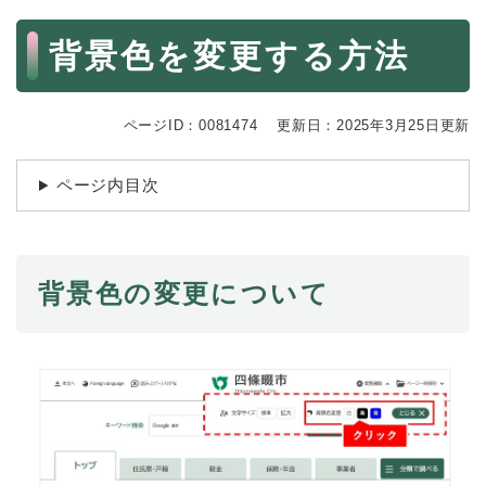
続
マイナンバー
き
本
背景色を変更する方法
の
文
税金
メ
ニ
ごみ・リサイクル
ュ
ページID：0081474
更新日：2025年3月25日更新
ー
住まい
を
交通
ひ
ページ内目次
ら
ペット・動物
く
おくやみ
背景色の変更について
地域活動・コミュニティ
人権・男女共同参画
消費生活
相談窓口
イベント・施設予約