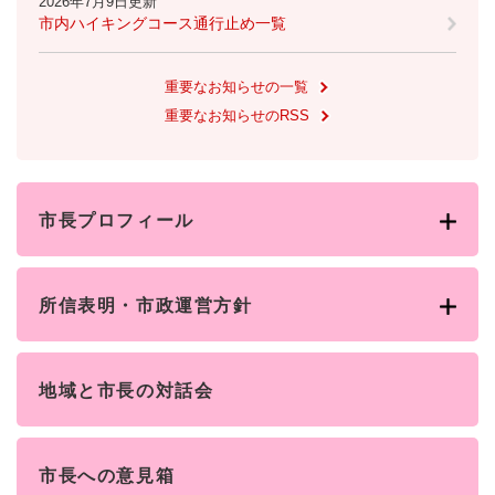
2026年7月9日更新
市内ハイキングコース通行止め一覧
防災・安全
防
災
重要なお知らせの一覧
・
重要なお知らせのRSS
子育て・教育
安
子
全
育
の
て
メ
健康・医療・福祉
・
健
市長プロフィール
ニ
教
康
ュ
育
・
ー
の
スポーツ・文化
医
を
ス
メ
所信表明・市政運営方針
療
ひ
ポ
ニ
・
ら
ー
ュ
福
まちづくり・環境
く
ツ
ー
ま
祉
・
地域と市長の対話会
を
ち
の
文
ひ
づ
メ
化
しごと・産業
ら
く
し
ニ
の
く
り
ご
ュ
市長への意見箱
メ
・