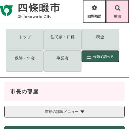
ペ
メニューを飛ばして本文へ
ー
閲
検
ジ
覧
索
の
補
先
助
頭
キーワード
検索
Foreign language
トップ
住民票・戸籍
税金
で
す
読み上げ・ふりがな
検索
。
分類で調べる
保険・年金
事業者
拡大
文字サイズ
背景色変更
標準
白
黒
青
ID
検索
ページ一時保存
表示
市長の部屋
くらし・手続き
く
ページID検索とは？
ら
し
市長の部屋メニュー
登録・届け出・証明
・
手
保険・年金