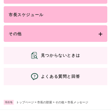
と
ー
ニ
環
市政情報
・
を
市
ュ
境
産
ひ
政
ー
の
市長スケジュール
業
ら
情
を
メ
の
く
報
ひ
ニ
メ
の
ら
ュ
ニ
メ
く
その他
ー
ュ
ニ
を
ー
ュ
ひ
を
ー
ら
ひ
を
見つからないときは
く
ら
ひ
く
ら
く
よくある質問と回答
トップページ
>
市長の部屋
>
その他
>
市長メッセージ
現在地