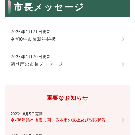
続
本
市長メッセージ
マイナンバー
き
文
の
税金
メ
ニ
ごみ・リサイクル
2026年1月21日更新
ュ
ー
令和8年市長新年挨拶
住まい
を
交通
ひ
2025年1月20日更新
ら
ペット・動物
く
初登庁の市長メッセージ
おくやみ
地域活動・コミュニティ
人権・男女共同参画
重要なお知らせ
消費生活
2026年8月5日更新
相談窓口
令和8年熊本地震に関する本市の支援及び対応状況
イベント・施設予約